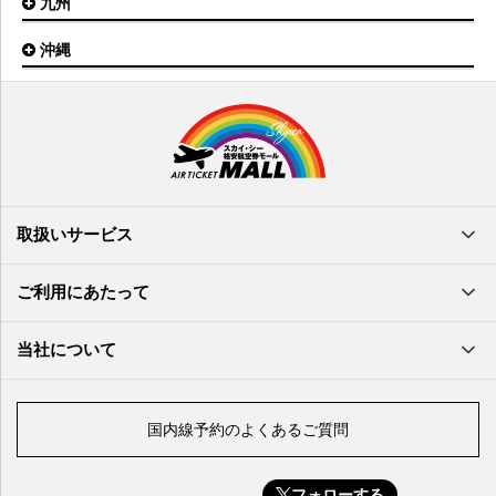
九州
松山空港
南紀白浜空港
山口宇部空港
高松空港
但馬空港
沖縄
福岡空港
出雲空港
徳島空港
鹿児島空港
米子空港
沖縄(那覇)空港
高知空港
熊本空港
岩国空港
石垣空港
長崎空港
鳥取空港
宮古空港
宮崎空港
隠岐空港
北大東空港
大分空港
萩・石見空港
南大東空港
取扱いサービス
北九州空港
久米島空港
佐賀空港
多良間空港
ご利用にあたって
奄美大島空港
与那国空港
徳之島空港
当社について
沖永良部空港
喜界島空港
国内線予約のよくあるご質問
与論空港
屋久島空港
フォローする