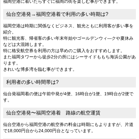
福岡空港に着いたらすぐに福岡の街を楽しむ事ができます。
仙台空港発→福岡空港着で利用の多い時期は?
福岡空港は時期に関係なくビジネス、観光ともに利用客が多い事を
紹介。
特に観光客、帰省客の多い年末年始やゴールデンウィ―クや夏休み
などは大混雑します。
特に格安航空券を利用の方は早めのご購入をおすすめします。
また福岡タワーから徒歩2分の所にはシーサイドももち海浜公園があ
ります。
きれいな博多湾を臨む事ができます。
利用者の多い時間帯は?
仙台発福岡着の便は午前中発が4便、16時台が1便、19時台が2便で
す。
仙台空港発〜福岡空港着 路線の航空運賃
仙台空港から福岡空港の航空券の料金は時期にもよりますが、片道
で18,000円台から24,000円台となっています。