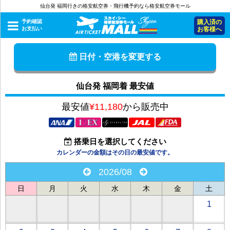
仙台発 福岡行きの格安航空券・飛行機予約なら格安航空券モール
予約確認
購入済の
お支払い
お客様へ
日付・空港を変更する
仙台発 福岡着 最安値
最安値
¥11,180
から販売中
搭乗日を選択してください
カレンダーの金額はその日の最安値です。
2026/08
日
月
火
水
木
金
土
1