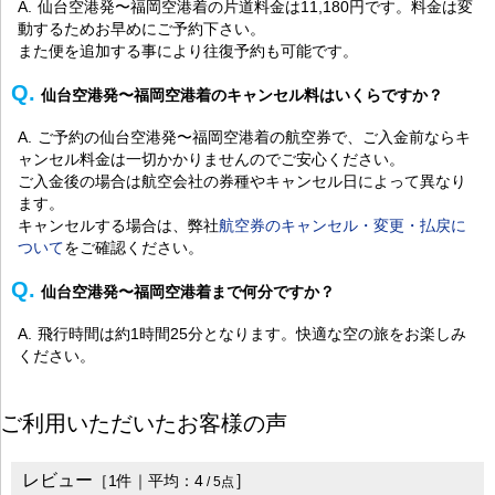
仙台空港発〜福岡空港着の片道料金は11,180円です。料金は変
動するためお早めにご予約下さい。
また便を追加する事により往復予約も可能です。
仙台空港発〜福岡空港着のキャンセル料はいくらですか？
ご予約の仙台空港発〜福岡空港着の航空券で、ご入金前ならキ
ャンセル料金は一切かかりませんのでご安心ください。
ご入金後の場合は航空会社の券種やキャンセル日によって異なり
ます。
キャンセルする場合は、弊社
航空券のキャンセル・変更・払戻に
ついて
をご確認ください。
仙台空港発〜福岡空港着まで何分ですか？
飛行時間は約1時間25分となります。快適な空の旅をお楽しみ
ください。
ご利用いただいたお客様の声
レビュー
］
［
1
件｜平均：
4
/
5
点