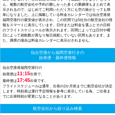
ん、複数の航空会社や予約の難しかった多くの乗継便もまとめて表
示されるので、はじめてご利用いただく方にも空の旅がとっても簡
単になりました。上に掲載している料金カレンダーでは仙台空港発
福岡空港行の最安値が表示され、この区間では5社分の航空会社の情
報をスマートに表示しています。日付または料金を選ぶとその日程
のフライトスケジュールが表示されます。区間によっては日付や曜
日によって就航数が異なり毎日就航していない区間もあります。ま
た、満席の場合は料金カレンダーに表示がされません。
仙台空港から福岡空港行きの
始発便・最終便情報
仙台空港発福岡空港行の
11:15
始発便は
出発で、
17:45
最終便は
出発です。
フライトスケジュールは通常、出発の2か月前までに航空会社が決定
します。時刻表は運行予定情報を参考に表示している為、ご出発ま
でに出発時刻が変更になることがあります。
航空会社から絞り込み検索