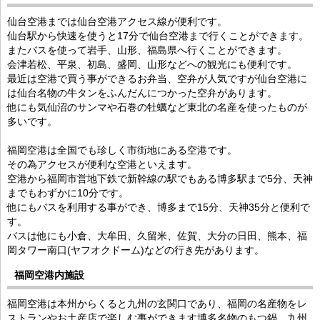
仙台空港までは仙台空港アクセス線が便利です。
仙台駅から快速を使うと17分で仙台空港まで行くことができます。
またバスを使って岩手、山形、福島県へ行くことができます。
会津若松、平泉、初島、盛岡、山形などへの観光にも便利です。
最近は空港で買う事ができるお弁当、空弁が人気ですが仙台空港に
は仙台名物の牛タンをふんだんにつかった空弁があります。
他にも気仙沼のサンマや石巻の牡蠣など東北の名産を使ったものが
多いです。
福岡空港は全国でも珍しく市街地にある空港です。
その為アクセスが便利な空港といえます。
空港から福岡市営地下鉄で新幹線の駅でもある博多駅まで5分、天神
までもわずかに10分です。
他にもバスを利用する事ができ、博多まで15分、天神35分と便利で
す。
バスは他にも小倉、大牟田、久留米、佐賀、大分の日田、熊本、福
岡タワー南口(ヤフオクドーム)などの行き先があります。
福岡空港内施設
福岡空港は本州からくると九州の玄関口であり、福岡の名産物をレ
ストランやお土産店で楽しむ事ができます博多名物のもつ鍋、九州