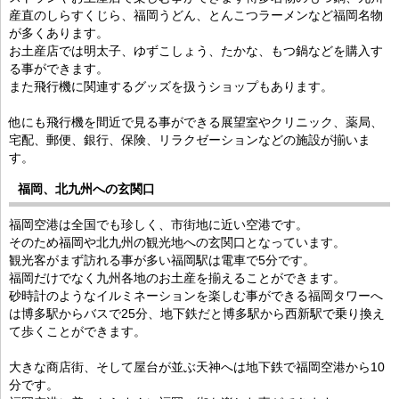
産直のしらすくじら、福岡うどん、とんこつラーメンなど福岡名物
が多くあります。
お土産店では明太子、ゆずこしょう、たかな、もつ鍋などを購入す
る事ができます。
また飛行機に関連するグッズを扱うショップもあります。
他にも飛行機を間近で見る事ができる展望室やクリニック、薬局、
宅配、郵便、銀行、保険、リラクゼーションなどの施設が揃いま
す。
福岡、北九州への玄関口
福岡空港は全国でも珍しく、市街地に近い空港です。
そのため福岡や北九州の観光地への玄関口となっています。
観光客がまず訪れる事が多い福岡駅は電車で5分です。
福岡だけでなく九州各地のお土産を揃えることができます。
砂時計のようなイルミネーションを楽しむ事ができる福岡タワーへ
は博多駅からバスで25分、地下鉄だと博多駅から西新駅で乗り換え
て歩くことができます。
大きな商店街、そして屋台が並ぶ天神へは地下鉄で福岡空港から10
分です。