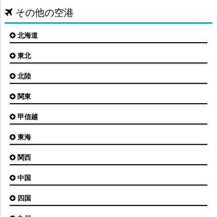
その他の空港
北海道
東北
札幌(新千歳)空港
函館空港
北陸
仙台空港
旭川空港
秋田空港
関東
小松空港
オホーツク紋別空港
青森空港
富山空港
女満別空港
甲信越
東京(羽田)空港
三沢空港
能登空港
釧路空港
東京(成田)空港
いわて花巻空港
東海
新潟空港
稚内空港
茨城空港
福島空港
信州まつもと空港
とかち帯広空港
関西
名古屋(中部)空港
八丈島空港
大館能代空港
根室中標津空港
名古屋(小牧)空港
庄内空港
中国
大阪(伊丹)空港
奥尻空港
静岡空港
山形空港
大阪(関西)空港
利尻空港
四国
広島空港
神戸空港
岡山空港