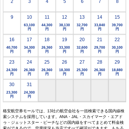
2
3
4
5
6
7
8
9
10
11
12
13
14
15
63,100
44,300
38,130
32,700
33,840
39,700
円
円
円
円
円
円
16
17
18
19
20
21
22
40,700
34,300
26,360
33,300
32,600
29,700
30,100
円
円
円
円
円
円
円
23
24
25
26
27
28
29
24,300
26,360
26,360
18,300
25,300
26,360
18,880
円
円
円
円
円
円
円
30
31
23,300
24,300
円
円
格安航空券モールでは、13社の航空会社を一括検索できる国内線検
索システムを採用しています。ANA・JAL・スカイマーク・エアド
ゥ・ジェットスター・ピーチなどの国内線をすべてまとめて料金検
索ができるので、空席状況も当店ですべて確認ができます。もちろ