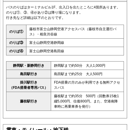
バスのりばはターミナルビル1F、出入口を出たところに4箇所あります。
のりば①、③、④があり②は降り場になります。
行き先など詳細は以下のとおりです。
藤枝市富士山静岡空港アクセスバス（藤枝市自主運行バ
のりば①
ス）・相良渋谷線
のりば③
富士山静岡空港静岡線
のりば④
富士山静岡空港島田線
静岡駅・新静岡行き
静岡駅まで約50分 大人1,000円
島田駅行き
島田駅まで約25分 大人500円
掛川駅行き
FDA搭乗の方のみが利用できる無料アクセ
（FDA搭乗者専用バス）
スバス
藤枝駅まで約35分 500円（回数券15枚1
藤枝駅行き
綴5,000円、往復800円。また、空港南降
車時に再乗車券を発行）