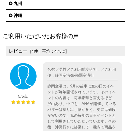
九州
沖縄
ご利用いただいたお客様の声
レビュー
］
［
4
件｜平均：
4
/
5
点
40代／男性／ご利用航空会社：／ご利用
便：静岡空港発-那覇空港行
静岡空港は、9月の後半に空の日のイベ
ントが毎年開催されています。そのイベ
5
/5点
ントの内容は、毎年豪華と言えるほど、
沢山あり、中でも、ANAが開催している
バザーは掘り出し物が多く、更には値段
が安いので、私の毎年の目玉イベントと
して利用させていただいています。その
後、沖縄行きに搭乗して、機内で商品を