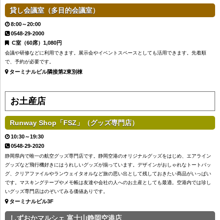
貸し会議室（多目的会議室）
8:00～20:00
0548-29-2000
C室（60席）1,080円
会議や研修などに利用できます。展示会やイベントスペースとしても活用できます。先着順
で、予約が必要です。
ターミナルビル隣接第2東別棟
お土産店
Runway Shop「FSZ」（グッズ専門店）
10:30～19:30
0548-29-2020
静岡県内で唯一の航空グッズ専門店です。静岡空港のオリジナルグッズをはじめ、エアライン
グッズなど飛行機好きにはうれしいグッズが揃っています。デザインがおしゃれなトートバッ
グ、クリアファイルやランウェイタオルなど旅の思い出として残しておきたい商品がいっぱい
です。マスキングテープやメモ帳は友達や会社の人へのお土産としても最適。空港内では珍し
いグッズ専門店はのぞいてみる価値ありです。
ターミナルビル3F
しずおかマルシェ 富士山静岡空港店