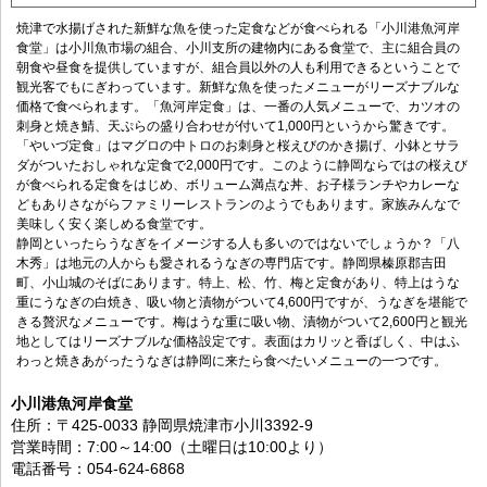
焼津で水揚げされた新鮮な魚を使った定食などが食べられる「小川港魚河岸
食堂」は小川魚市場の組合、小川支所の建物内にある食堂で、主に組合員の
朝食や昼食を提供していますが、組合員以外の人も利用できるということで
観光客でもにぎわっています。新鮮な魚を使ったメニューがリーズナブルな
価格で食べられます。「魚河岸定食」は、一番の人気メニューで、カツオの
刺身と焼き鯖、天ぷらの盛り合わせが付いて1,000円というから驚きです。
「やいづ定食」はマグロの中トロのお刺身と桜えびのかき揚げ、小鉢とサラ
ダがついたおしゃれな定食で2,000円です。このように静岡ならではの桜えび
が食べられる定食をはじめ、ボリューム満点な丼、お子様ランチやカレーな
どもありさながらファミリーレストランのようでもあります。家族みんなで
美味しく安く楽しめる食堂です。
静岡といったらうなぎをイメージする人も多いのではないでしょうか？「八
木秀」は地元の人からも愛されるうなぎの専門店です。静岡県榛原郡吉田
町、小山城のそばにあります。特上、松、竹、梅と定食があり、特上はうな
重にうなぎの白焼き、吸い物と漬物がついて4,600円ですが、うなぎを堪能で
きる贅沢なメニューです。梅はうな重に吸い物、漬物がついて2,600円と観光
地としてはリーズナブルな価格設定です。表面はカリッと香ばしく、中はふ
わっと焼きあがったうなぎは静岡に来たら食べたいメニューの一つです。
小川港魚河岸食堂
住所：〒425-0033 静岡県焼津市小川3392-9
営業時間：7:00～14:00（土曜日は10:00より）
電話番号：054-624-6868