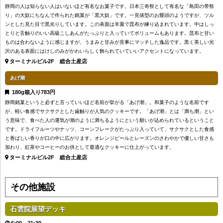
静岡の人は知らない人はいないほど有名なお菓子です。日本三奇祭として有名な「島田の帯祭
り」の大奴にちなんで作られた銘菓が「黒大奴」です。一見俵型のお饅頭のようですが、ツル
ンとした見た目で黒光りしています。この表面は羊羹で昆布が練り込まれています。中はしっ
とりと舌触りのいい高級こしあんがたっぷりと入っていてボリュームもあります。昆布と甘い
ものは合わないように感じますが、うまみと甘みが見事にマッチした逸品です。黒く美しい光
沢のある表面にはけしのみがかわいらしく飾られていていいアクセントになっています。
ターミナルビル2F 総合土産店
あげ潮
180g箱入り783円
静岡銘菓というと必ずと言っていいほど名前が挙がる「あげ潮」。和菓子のような名前です
が、軽い食感でサクサクとした歯触りが人気のクッキーです。「あげ潮」とは「満ち潮」とい
う意味で、食べた人の運気が潮のように満ちるようにという願いが込められているということ
です。ドライフルーツやナッツ、コーンフレークがたっぷり入っていて、サクサクとした食感
と香ばしい香りが口の中に広がります。オレンジピールとレーズンのさわやかで優しい甘さも
加わり、紅茶やコーヒーのお供として最適なクッキーに仕上がっています。
ターミナルビル2F 総合土産店
その他施設
石雲院展望デッキ