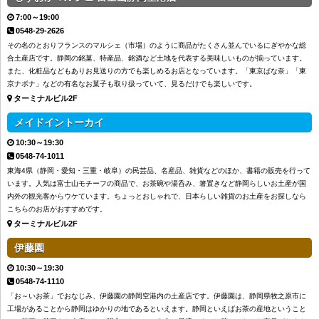
7:00～19:00
0548-29-2626
その名のとおりフランスのマルシェ（市場）のように商品がたくさん並んでいるにぎやかな総
合土産店です。静岡の銘菓、特産品、銘酒など土地を代表する美味しいものが揃っています。
また、化粧品などもありお見送りの方でも楽しめるお店となっています。「東京ばな奈」「東
京ナボナ」などの有名なお菓子も取り扱っていて、見るだけでも楽しいです。
ターミナルビル2F
メイドイントーカイ
10:30～19:30
0548-74-1011
東海4県（静岡・愛知・三重・岐阜）の民芸品、名産品、雑貨などのほか、書籍の販売を行って
います。人気は富士山モチーフの商品で、お茶碗や湯呑み、箸置きなど静岡らしいお土産が国
内外の観光客からウケています。ちょっとおしゃれで、日本らしい雑貨のお土産をお探しなら
こちらのお店がおすすめです。
ターミナルビル2F
伊藤園
10:30～19:30
0548-74-1110
「お～いお茶」でおなじみ、伊藤園の静岡空港内の土産店です。伊藤園は、静岡県牧之原市に
工場があることから静岡はゆかりの地であるといえます。静岡といえばお茶の産地ということ