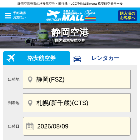
静岡空港発着の格安航空券・飛行機・LCC予約はSkysea 格安航空券モール
予約確認
購入済の
お支払い
お客様へ
静岡空港
国内線格安航空券
格安航空券
レンタカー
出発地
到着地
出発日