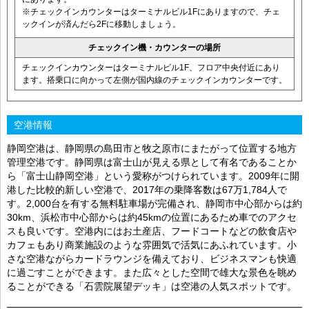
※チェックインカウンターはターミナルビル1Fにありますので、チェ
ックインが済んだら2Fに移動しましょう。
チェックイン機・カウンターの場所
チェックインカウンターはターミナルビル1F、フロア中央付近にあり
ます。搭乗口に向かって左側が国内線のチェックインカウンターです。
空港情報
静岡空港は、静岡県の島田市と牧之原市にまたがって位置する地方
管理空港です。静岡県は富士山が見える県として有名であることか
ら「富士山静岡空港」という愛称がつけられています。2009年に開
港した比較的新しい空港で、2017年の乗降客数は67万1,784人で
す。2,000台を有する無料駐車場が完備され、静岡市中心部からは約
30km、浜松市中心部からは約45kmの位置にあるため車でのアクセ
スも良いです。空港内にはお土産店、フードコートなどの飲食店や
カフェもあり商業施設のような雰囲気で活気にあふれています。小
さな空港ながらカードラウンジを備えており、ビジネスマンも快適
に過ごすことができます。また広々とした空間で雄大な景色を眺め
ることができる「石雲院展望デッキ」は空港の人気スポットです。