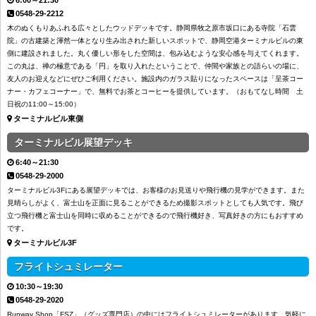
6:00～21:30
0548-29-2212
木のぬくもりあふれる広々としたウッドデッキです。静岡県牧之原市坂口にある寺院「石雲
院」の古建築と渾然一体となり生み出された新しいスポットで、静岡空港ターミナルビルの東
側に建設されました。丸く優しい形をした空間は、包み込むような安心感を与えてくれます。
この丸は、禅の極意である「円」を取り入れたということで、仲間や家族との語らいの場に、
友人のお迎えなどにぜひご利用ください。施設内のガラス貼りになったスペースは「呈茶コー
ナー・カフェコーナー」で、無料でお茶とコーヒーを提供しています。（おもてなし時間 土
日祝の11:00～15:00）
ターミナルビル東側
ターミナルビル展望デッキ
6:40～21:30
0548-29-2000
ターミナルビル3Fにある展望デッキでは、お客様のお見送りや飛行機の見学ができます。また
見晴らしがよく、富士山を正面に見ることができるため撮影スポットとしても人気です。飛び
立つ飛行機と富士山を同時に収めることができるので飛行機好き、写真好きの方にもおすすめ
です。
ターミナルビル3F
フライトシュミレーター
10:30～19:30
0548-29-2020
Runway Shop「FSZ」（グッズ専門店）の中にはフライトシュミレーターがあります。気軽に