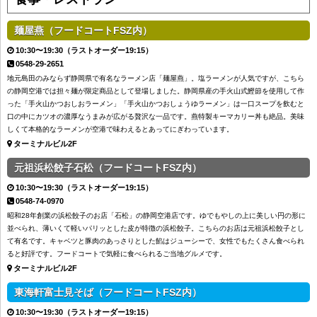
麺屋燕（フードコートFSZ内）
10:30〜19:30（ラストオーダー19:15）
0548-29-2651
地元島田のみならず静岡県で有名なラーメン店「麺屋燕」。塩ラーメンが人気ですが、こちら
の静岡空港では担々麺が限定商品として登場しました。静岡県産の手火山式鰹節を使用して作
った「手火山かつおしおラーメン」「手火山かつおしょうゆラーメン」は一口スープを飲むと
口の中にカツオの濃厚なうまみが広がる贅沢な一品です。燕特製キーマカリー丼も絶品。美味
しくて本格的なラーメンが空港で味わえるとあってにぎわっています。
ターミナルビル2F
元祖浜松餃子石松（フードコートFSZ内）
10:30〜19:30（ラストオーダー19:15）
0548-74-0970
昭和28年創業の浜松餃子のお店「石松」の静岡空港店です。ゆでもやしの上に美しい円の形に
並べられ、薄いくて軽いパリッとした皮が特徴の浜松餃子。こちらのお店は元祖浜松餃子とし
て有名です。キャベツと豚肉のあっさりとした餡はジューシーで、女性でもたくさん食べられ
ると好評です。フードコートで気軽に食べられるご当地グルメです。
ターミナルビル2F
東海軒富士見そば（フードコートFSZ内）
10:30〜19:30（ラストオーダー19:15）