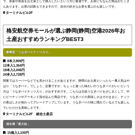
で、茶葉や茶器をお土産として購入したいという方に最適です。お茶にちなんだ商品がたくさ
んあります。お茶の試飲もできますので、自分の好きなお茶を選ぶのも楽しいです。
ターミナルビル2F
格安航空券モールが選ぶ
静岡(静岡)空港2026年お
土産おすすめランキングBEST3
春華堂「うなぎパイナッツ入り」
8本入909円
12本入1,364円
18本入2,046円
24本入2,728円
関東ではスーパーなどでも見かけることがありますが、静岡のお土産といったら一番人気はや
はり「うなぎパイ」でしょう。定番ですが、ちょっと違った味わいのうなぎパイがいいという
方は「うなぎパイナッツ入り」がおすすめです。こちらは元祖うなぎパイを少し太くして、中
にピーナッツやアーモンド混ぜ込んだ商品です。うなぎパイの美味しさはそのままに、ナッツ
の香ばしさが加わってグレードアップしています。うなぎパイの味に慣れている人でも楽しん
でいただける美味しさです。
ターミナルビル2F 総合土産店
清水屋「黒大奴」
15個入1,100円