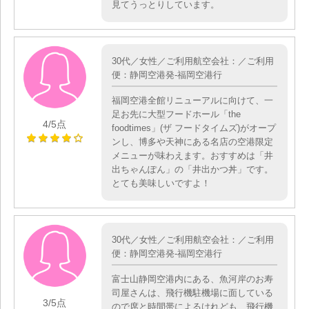
見てうっとりしています。
30代／女性／ご利用航空会社：／ご利用
便：静岡空港発-福岡空港行
福岡空港全館リニューアルに向けて、一
足お先に大型フードホール「the
4
/5点
foodtimes」(ザ フードタイムズ)がオープ
ンし、博多や天神にある名店の空港限定
メニューが味わえます。おすすめは「井
出ちゃんぽん」の「井出かつ丼」です。
とても美味しいですよ！
30代／女性／ご利用航空会社：／ご利用
便：静岡空港発-福岡空港行
富士山静岡空港内にある、魚河岸のお寿
司屋さんは、飛行機駐機場に面している
3
/5点
ので席と時間帯によるけれども、飛行機