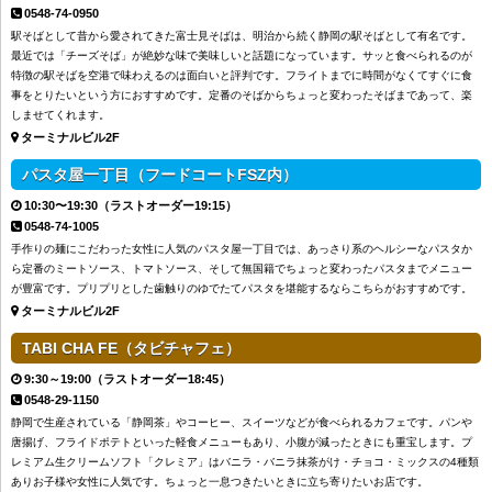
0548-74-0950
駅そばとして昔から愛されてきた富士見そばは、明治から続く静岡の駅そばとして有名です。
最近では「チーズそば」が絶妙な味で美味しいと話題になっています。サッと食べられるのが
特徴の駅そばを空港で味わえるのは面白いと評判です。フライトまでに時間がなくてすぐに食
事をとりたいという方におすすめです。定番のそばからちょっと変わったそばまであって、楽
しませてくれます。
ターミナルビル2F
パスタ屋一丁目（フードコートFSZ内）
10:30〜19:30（ラストオーダー19:15）
0548-74-1005
手作りの麺にこだわった女性に人気のパスタ屋一丁目では、あっさり系のヘルシーなパスタか
ら定番のミートソース、トマトソース、そして無国籍でちょっと変わったパスタまでメニュー
が豊富です。プリプリとした歯触りのゆでたてパスタを堪能するならこちらがおすすめです。
ターミナルビル2F
TABI CHA FE（タビチャフェ）
9:30～19:00（ラストオーダー18:45）
0548-29-1150
静岡で生産されている「静岡茶」やコーヒー、スイーツなどが食べられるカフェです。パンや
唐揚げ、フライドポテトといった軽食メニューもあり、小腹が減ったときにも重宝します。プ
レミアム生クリームソフト「クレミア」はバニラ・バニラ抹茶がけ・チョコ・ミックスの4種類
ありお子様や女性に人気です。ちょっと一息つきたいときに立ち寄りたいお店です。