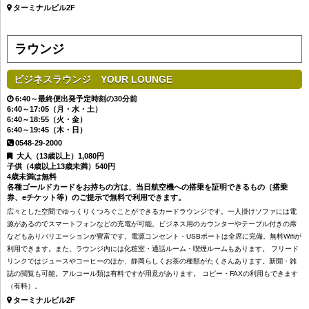
ターミナルビル2F
ラウンジ
ビジネスラウンジ YOUR LOUNGE
6:40～最終便出発予定時刻の30分前
6:40～17:05（月・水・土）
6:40～18:55（火・金）
6:40～19:45（木・日）
0548-29-2000
大人（13歳以上）1,080円
子供（4歳以上13歳未満）540円
4歳未満は無料
各種ゴールドカードをお持ちの方は、当日航空機への搭乗を証明できるもの（搭乗
券、eチケット等）のご提示で無料で利用できます。
広々とした空間でゆっくりくつろぐことができるカードラウンジです。一人掛けソファには電
源があるのでスマートフォンなどの充電が可能。ビジネス用のカウンターやテーブル付きの席
などもありバリエーションが豊富です。電源コンセント・USBポートは全席に完備。無料Wifiが
利用できます。また、ラウンジ内には化粧室・通話ルーム・喫煙ルームもあります。 フリード
リンクではジュースやコーヒーのほか、静岡らしくお茶の種類がたくさんあります。新聞・雑
誌の閲覧も可能。アルコール類は有料ですが用意があります。 コピー・FAXの利用もできます
（有料）。
ターミナルビル2F