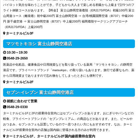
パイロット気分を味わうことができ、子どもから大人まで楽しめる初級から上級まで計5つのフ
ライト体験コースがあります。 【料金】 富士山静岡空港着陸（ERJ170/FDA）初級100円 富士
山周遊コース（離発着）初中級200円 富士山静岡空港 ⇒ 台湾/桃園国際空港（B737）中級200
円 新千歳空港 ⇒ 富士山静岡空港（B737）中上級200円 福岡着陸サークリングアプローチ
（ERJ170/FDA）上級200円
ターミナルビル3F
マツモトキヨシ 富士山静岡空港店
10:30～19:30
0548-29-2650
医薬品や化粧品、健康食品や日用雑貨などを取り扱っている薬局「マツモトキヨシ」の静岡空
港店です。プライベートブランド「matsukiyo」の取り扱いもあります。旅行で必要なもの、薬
から日用雑貨までありますので忘れ物をしてしまったときにも便利です。
ターミナルビル2F
セブン‐イレブン 富士山静岡空港店
就航に合わせて営業
0548-29-0330
ターミナルビル1Fと2Fの搭乗待合室内にはセブンイレブンがあります。おにぎりやパンなどの
軽食、プライベートブランドの「セブンプレミアム」の商品などがあります。また、ビールや
おつまみ、セブンカフェも設置しているので一息つきたい方にもおすすめです。なお、ターミ
ナルビル2F搭乗待合室内の店舗は国内線に登場される方のみが利用できます。
ターミナルビル1F、ターミナルビル2F国内線搭乗待合室内