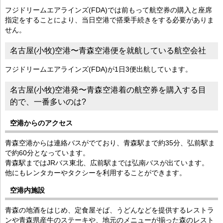
フジドリームエアラインズ(FDA)では前もって航空券の購入と座席
指定をすることにより、当日空港で搭乗手続きをする必要がありま
せん。
名古屋(小牧)空港〜青森空港便を就航している航空会社
フジドリームエアラインズ(FDA)が1日3便出航しています。
名古屋(小牧)空港発〜青森空港着の航空券を購入する目
的で、一番多いのは?
空港からのアクセス
青森空港からは連絡バスがでており、青森駅まで約35分、弘前駅ま
で約60分となっています。
青森駅まではJRバス東北、広前駅までは弘南バスが出ています。
他にもレンタカーやタクシーを利用することができます。
空港内施設
青森の地酒をはじめ、定食屋そば、うどんなどを提供するレストラ
ンや青森県産牛のステーキや、地元のメニューが揃った森のレスト