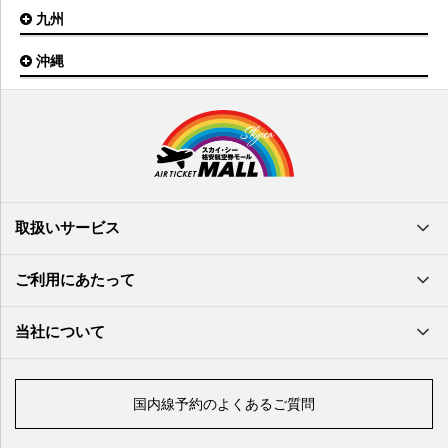
岡山空港
九州
松山空港
南紀白浜空港
山口宇部空港
高松空港
但馬空港
沖縄
福岡空港
出雲空港
徳島空港
鹿児島空港
米子空港
沖縄(那覇)空港
高知空港
熊本空港
岩国空港
石垣空港
長崎空港
鳥取空港
宮古空港
宮崎空港
隠岐空港
北大東空港
大分空港
萩・石見空港
南大東空港
取扱いサービス
北九州空港
久米島空港
佐賀空港
多良間空港
ご利用にあたって
奄美大島空港
与那国空港
徳之島空港
当社について
沖永良部空港
喜界島空港
国内線予約のよくあるご質問
与論空港
屋久島空港