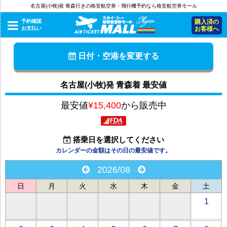
名古屋(小牧)発 青森行きの格安航空券・飛行機予約なら格安航空券モール
予約確認
購入済の
お支払い
お客様へ
日付・空港を変更する
名古屋(小牧)発 青森着 最安値
最安値
¥15,400
から販売中
搭乗日を選択してください
カレンダーの金額はその日の最安値です。
2026/08
日
月
火
水
木
金
土
1