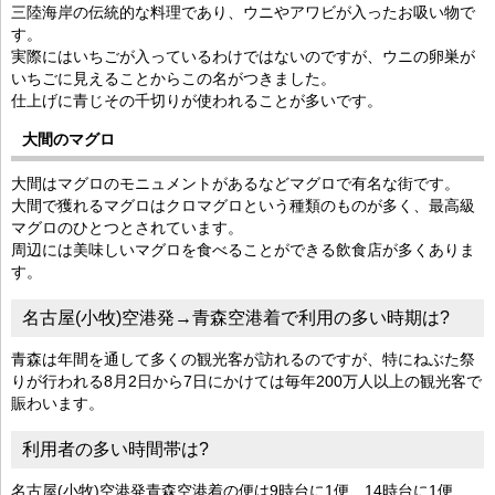
三陸海岸の伝統的な料理であり、ウニやアワビが入ったお吸い物で
す。
実際にはいちごが入っているわけではないのですが、ウニの卵巣が
いちごに見えることからこの名がつきました。
仕上げに青じその千切りが使われることが多いです。
大間のマグロ
大間はマグロのモニュメントがあるなどマグロで有名な街です。
大間で獲れるマグロはクロマグロという種類のものが多く、最高級
マグロのひとつとされています。
周辺には美味しいマグロを食べることができる飲食店が多くありま
す。
名古屋(小牧)空港発→青森空港着で利用の多い時期は?
青森は年間を通して多くの観光客が訪れるのですが、特にねぶた祭
りが行われる8月2日から7日にかけては毎年200万人以上の観光客で
賑わいます。
利用者の多い時間帯は?
名古屋(小牧)空港発青森空港着の便は9時台に1便、14時台に1便、