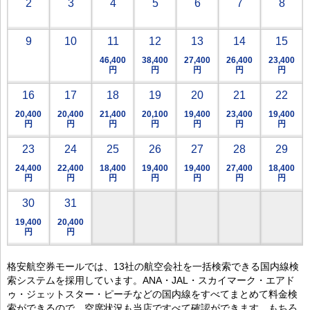
2
3
4
5
6
7
8
9
10
11
12
13
14
15
46,400
38,400
27,400
26,400
23,400
円
円
円
円
円
16
17
18
19
20
21
22
20,400
20,400
21,400
20,100
19,400
23,400
19,400
円
円
円
円
円
円
円
23
24
25
26
27
28
29
24,400
22,400
18,400
19,400
19,400
27,400
18,400
円
円
円
円
円
円
円
30
31
19,400
20,400
円
円
格安航空券モールでは、13社の航空会社を一括検索できる国内線検
索システムを採用しています。ANA・JAL・スカイマーク・エアド
ゥ・ジェットスター・ピーチなどの国内線をすべてまとめて料金検
索ができるので、空席状況も当店ですべて確認ができます。もちろ