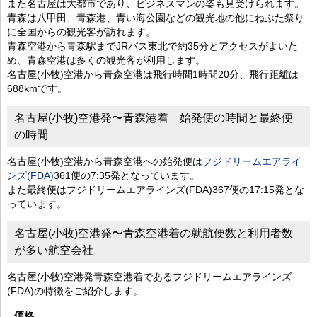
また名古屋は大都市であり、ビジネスマンの姿も見受けられます。
青森は八甲田、青森港、青い海公園などの観光地の他にねぶた祭り
に全国からの観光客が訪れます。
青森空港から青森駅までJRバス東北で約35分とアクセスがよいた
め、青森空港は多くの観光客が利用します。
名古屋(小牧)空港から青森空港は飛行時間1時間20分、飛行距離は
688kmです。
名古屋(小牧)空港発〜青森港着 始発便の時間と最終便
の時間
名古屋(小牧)空港から青森空港への始発便は
フジドリームエアライ
ンズ(FDA)
361便の7:35発となっています。
また最終便はフジドリームエアラインズ(FDA)367便の17:15発とな
っています。
名古屋(小牧)空港発〜青森空港着の就航便数と利用者数
が多い航空会社
名古屋(小牧)空港発青森空港着であるフジドリームエアラインズ
(FDA)の特徴をご紹介します。
価格