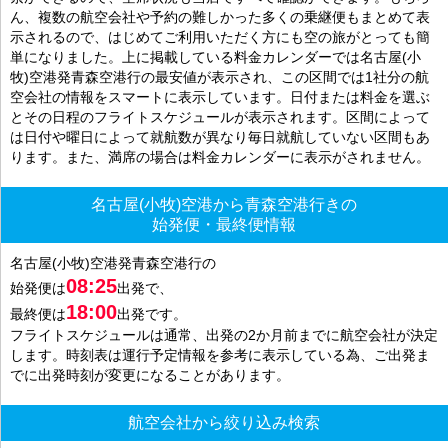
ん、複数の航空会社や予約の難しかった多くの乗継便もまとめて表
示されるので、はじめてご利用いただく方にも空の旅がとっても簡
単になりました。上に掲載している料金カレンダーでは名古屋(小
牧)空港発青森空港行の最安値が表示され、この区間では1社分の航
空会社の情報をスマートに表示しています。日付または料金を選ぶ
とその日程のフライトスケジュールが表示されます。区間によって
は日付や曜日によって就航数が異なり毎日就航していない区間もあ
ります。また、満席の場合は料金カレンダーに表示がされません。
名古屋(小牧)空港から青森空港行きの
始発便・最終便情報
名古屋(小牧)空港発青森空港行の
08:25
始発便は
出発で、
18:00
最終便は
出発です。
フライトスケジュールは通常、出発の2か月前までに航空会社が決定
します。時刻表は運行予定情報を参考に表示している為、ご出発ま
でに出発時刻が変更になることがあります。
航空会社から絞り込み検索