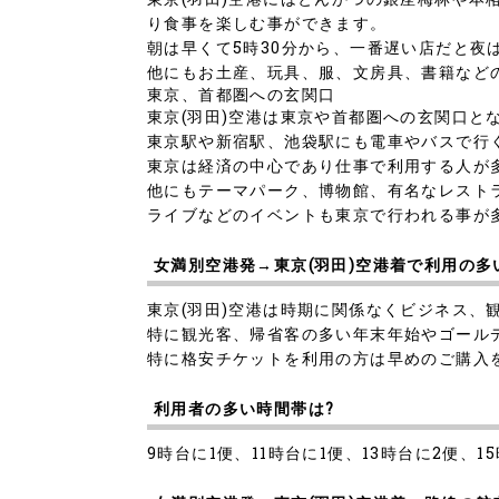
り食事を楽しむ事ができます。
朝は早くて5時30分から、一番遅い店だと夜
他にもお土産、玩具、服、文房具、書籍など
東京、首都圏への玄関口
東京(羽田)空港は東京や首都圏への玄関口と
東京駅や新宿駅、池袋駅にも電車やバスで行
東京は経済の中心であり仕事で利用する人が
他にもテーマパーク、博物館、有名なレスト
ライブなどのイベントも東京で行われる事が
女満別空港発→東京(羽田)空港着で利用の多
東京(羽田)空港は時期に関係なくビジネス、
特に観光客、帰省客の多い年末年始やゴール
特に格安チケットを利用の方は早めのご購入
利用者の多い時間帯は?
9時台に1便、11時台に1便、13時台に2便、