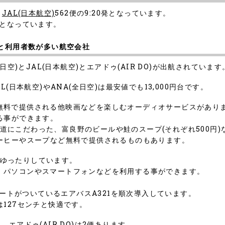
、
JAL(日本航空)
562便の9:20発となっています。
0発となっています。
数と利用者数が多い航空会社
空)とJAL(日本航空)とエアドゥ(AIR DO)が出航されています
JAL(日本航空)やANA(全日空)は最安値でも13,000円台です。
クが無料で提供される他映画などを楽しむオーディオサービスがあり
る事ができます。
北海道にこだわった、富良野のビールや鮭のスープ(それぞれ500円
ーヒーやスープなど無料で提供されるものもあります。
し、ゆったりしています。
おり、パソコンやスマートフォンなどを利用する事ができます。
ポートがついているエアバスA321を順次導入しています。
127センチと快適です。
便、エアドゥ(AIR DO)は2便あります。