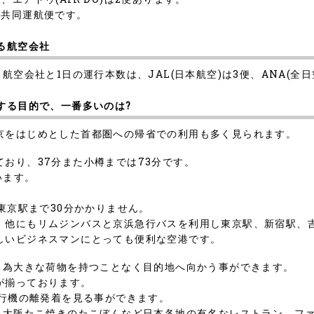
)と共同運航便です。
る航空会社
空会社と1日の運行本数は、JAL(日本航空)は3便、ANA(全日空)
する目的で、一番多いのは?
京をはじめとした首都圏への帰省での利用も多く見られます。
おり、37分また小樽までは73分です。
います。
東京駅まで30分かかりません。
、他にもリムジンバスと京浜急行バスを利用し東京駅、新宿駅、
しいビジネスマンにとっても便利な空港です。
る為大きな荷物を持つことなく目的地へ向かう事ができます。
が揃っております。
飛行機の離発着を見る事ができます。
本格大阪たこ焼きのたこぼんなど日本各地の有名なレストラン、フ