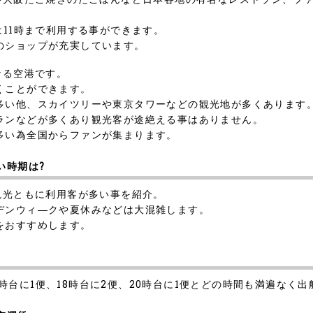
は11時まで利用する事ができます。
のショップが充実しています。
なる空港です。
くことができます。
多い他、スカイツリーや東京タワーなどの観光地が多くあります
ランなどが多くあり観光客が途絶える事はありません。
多い為全国からファンが集まります。
い時期は?
観光ともに利用客が多い事を紹介。
デンウィ―クや夏休みなどは大混雑します。
をおすすめします。
15時台に1便、18時台に2便、20時台に1便とどの時間も満遍なく