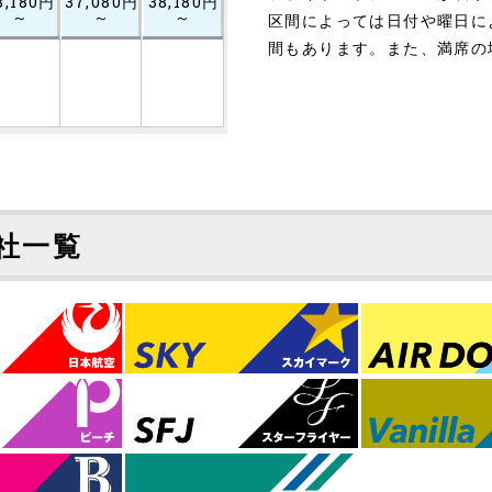
8,180円
37,080円
38,180円
～
～
～
区間によっては日付や曜日に
間もあります。また、満席の
社一覧