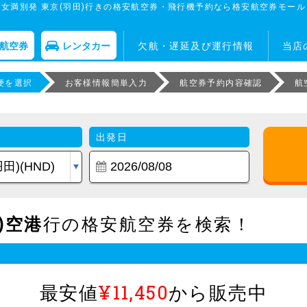
女満別発 東京(羽田)行きの格安航空券・飛行機予約なら格安航空券モール
航空券
レンタカー
欠航・遅延及び運行情報
当店
便を選択
お客様情報簡単入力
航空券予約内容確認
航
出発日
)空港
行の格安航空券を検索！
最安値
¥11,450
から販売中