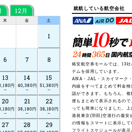
就航している航空会社
月
12月
木
金
土
1
6
7
8
格安航空券モールでは、13
テムを採用しています。
13
14
15
ANA・JAL・スカイマー
8,180円
40,380円
51,380円
内線をすべてまとめて料金検
～
～
～
認ができます。もちろん、複
20
21
22
便もまとめて表示されるので
っても簡単になりました。上
8,180円
38,180円
38,180円
～
～
～
港発東京(羽田)空港行の最
の情報をスマートに表示して
27
28
29
フライトスケジュールが表示