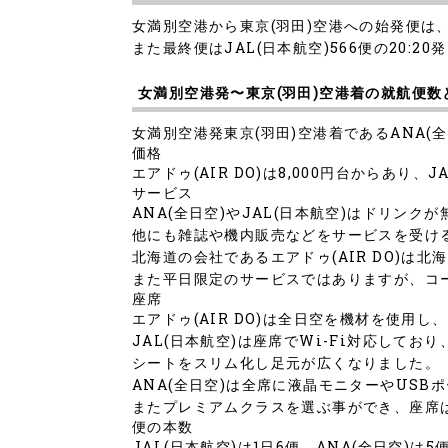
女満別空港から東京(羽田)空港への始発便は
また最終便はJAL(日本航空)566便の20:2
女満別空港発〜東京(羽田)空港着の就航便
女満別空港発東京(羽田)空港着であるANA(全日
価格
エアドゥ(AIR DO)は8,000円台からあり、
サービス
ANA(全日空)やJAL(日本航空)はドリン
他にも雑誌や機内販売などをサービスを受け
北海道の会社であるエアドゥ(AIR DO)は
また平日限定のサービスではありますが、コ
座席
エアドゥ(AIR DO)は全日空を機材を使用
JAL(日本航空)は座席でWi-Fi対応して
シートをスリム化し足元が広くなりました。
ANA(全日空)は全席に液晶モニターやUSB
またプレミアムクラスを選ぶ事ができ、座席は
便の本数
JAL(日本航空)は1日6便、ANA(全日空)は5