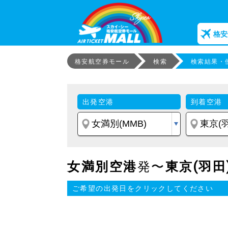
格安
格安航空券モール
検索
検索結果・
出発空港
到着空港
女満別空港
発〜
東京(羽田
ご希望の出発日をクリックしてください