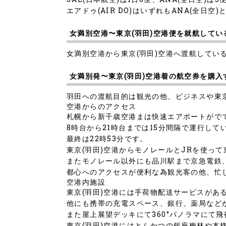
エアドゥ(AIR DO)はいずれもANA(全日空
女満別空港〜東京(羽田)空港便を就航してい
女満別空港から東京(羽田)空港へ渡航している航
女満別発〜東京(羽田)空港着の航空券を購入
羽田への渡航目的は観光の他、ビジネスや東
空港からのアクセス
札幌から新千歳空港まは快速エアポートがでて
8時台から21時台までは15分間隔で運行して
最終は22時53分です。
東京(羽田)空港からモノレールとJRを使って
またモノレール以外にも品川駅まで京急電鉄
都心へのアクセスが便利な為観光客の他、忙
空港内施設
東京(羽田)空港には手荷物配送サービスがあ
他にも携帯の充電スペース、銀行、薬局など
また屋上展望デッキにて360°パノラマにて
東京(羽田)空港にはとんかつの銀座梅林や