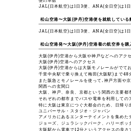
便の本数
JAL(日本航空)は1日3便、ANA(全日空)は
松山空港〜大阪(伊丹)空港便を就航している
JAL(日本航空)は1日3便、ANA(全日空)は
松山空港発〜大阪(伊丹)空港着の航空券を
大阪(伊丹)空港から大阪や神戸などへのア
大阪(伊丹)空港へのアクセス
大阪(伊丹)空港からは大阪モノレールがでて
千里中央駅で乗り換えて梅田(大阪駅)まで48
また阪急とモノレールを使って､神戸方面や
関西への玄関口
大阪、神戸、奈良、京都という関西の主要都
それぞれの都市までバスや電車を利用しての
特に大阪は東京につぐ大都会のため、日帰り
ユニバーサル・スタジオ・ジャパン
アメリカにあるエンターテイメントを集めた
ジョーズ、ジュラシックパーク、ハリーポッ
大阪駅から電車で12分というアクセスの良さ