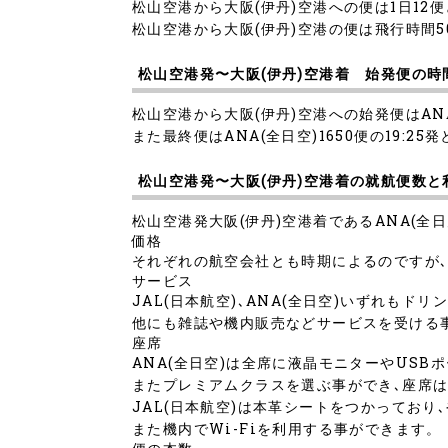
松山空港から大阪(伊丹)空港への便は1日12
松山空港から大阪(伊丹)空港の便は飛行時間5
松山空港発〜大阪(伊丹)空港着 始発便の時
松山空港から大阪(伊丹)空港への始発便はANA
また最終便はANA(全日空)1650便の19:2
松山空港発〜大阪(伊丹)空港着の就航便数
松山空港発大阪(伊丹)空港着であるANA(全日
価格
それぞれの航空会社とも時期によるのですが
サービス
JAL(日本航空)､ANA(全日空)いずれも
他にも雑誌や機内販売などサービスを受ける
座席
ANA(全日空)は全席に液晶モニターやUSB
またプレミアムクラスを選ぶ事ができ､座席は
JAL(日本航空)は本革シートをつかってお
また機内でWi-Fiを利用する事ができます。