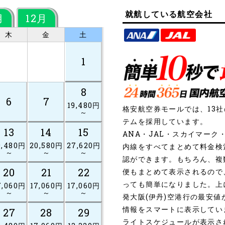
就航している航空会社
月
12月
木
金
土
1
8
6
7
19,480円
格安航空券モールでは、13
～
テムを採用しています。
13
14
15
ANA・JAL・スカイマー
9,480円
20,580円
27,620円
内線をすべてまとめて料金検
～
～
～
認ができます。もちろん、複
20
21
22
便もまとめて表示されるので
っても簡単になりました。上
7,060円
17,060円
17,060円
～
～
～
発大阪(伊丹)空港行の最安
情報をスマートに表示してい
27
28
29
ライトスケジュールが表示さ