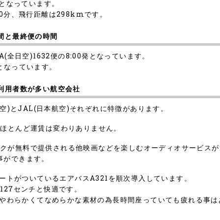
便となっています。
0分、飛行距離は298kmです。
間と最終便の時間
(全日空)1632便の8:00発となっています。
5発となっています。
と利用者数が多い航空会社
空)とJAL(日本航空)それぞれに特徴があります。
､ほとんど運賃は変わりありません。
ドリンクが無料で提供される他映画などを楽しむオーディオサービス
事ができます。
ポートがついているエアバスA321を順次導入しています。
127センチと快適です。
り､やわらかくてなめらかな素材の為長時間座っていても疲れる事