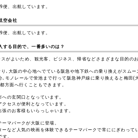
1日9便、出航しています。
航空会社
1日9便、出航しています。
購入する目的で、一番多いのは？
クセスがよいため、観光客、ビジネス、帰省などさまざまな目的の
おり､大阪の中心地へでている阪急や地下鉄への乗り換えがスムー
分､モノレールで蛍池まで行って阪急神戸線に乗り換えると梅田(大
京都方面へ行くこともできます。
市への玄関口となっています。
アクセスが便利となっています。
出張のお客様もいらっしゃいます。
テーマパークが大阪に登場。
ターなど人気の映画を体験できるテーマパークで常ににぎわって
です。