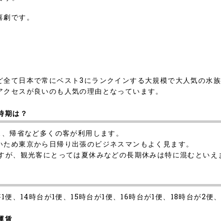
喜劇です。
。
ど全て日本で常にベスト3にランクインする大規模で大人気の水
アクセスが良いのも人気の理由となっています。
時期は？
ス、帰省など多くの客が利用します。
いため東京から日帰り出張のビジネスマンもよく見ます。
ですが、観光客にとっては夏休みなどの長期休みは特に混むといえ
便、14時台が1便、15時台が1便、16時台が1便、18時台が2便
運賃