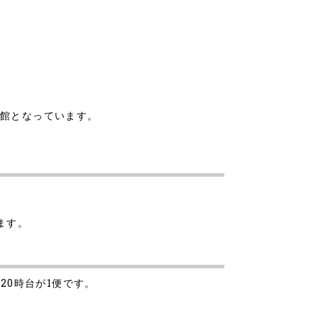
族館となっています。
ます。
、20時台が1便です。