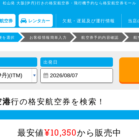
松山発 大阪(伊丹)行きの格安航空券・飛行機予約なら格安航空券モール
航空券
レンタカー
欠航・遅延及び運行情報
当店
便を選択
お客様情報簡単入力
航空券予約内容確認
航
出発日
空港
行の格安航空券を検索！
最安値
¥10,350
から販売中