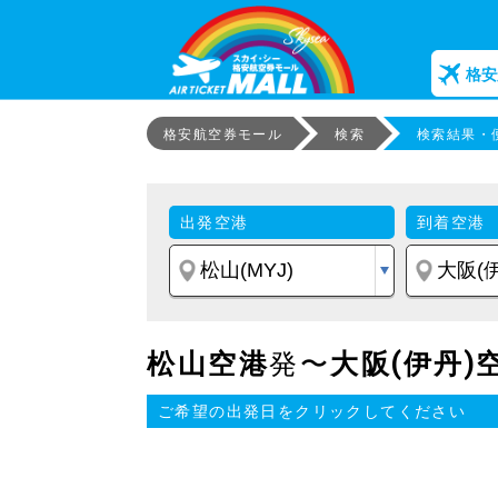
格安
格安航空券モール
検索
検索結果・
出発空港
到着空港
松山空港
発〜
大阪(伊丹)
ご希望の出発日をクリックしてください