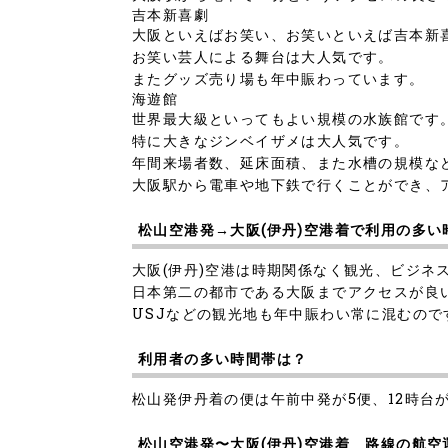
吉本新喜劇
大阪といえばお笑い、お笑いといえば吉本新
お笑い芸人による舞台は大人気です。
またグッズ売り場も年中賑わっています。
海遊館
世界最大級といってもよい規模の水族館です
特に大きなジンベイザメは大人気です。
年間来場者数、延床面積、また水槽の規模な
大阪駅から電車や地下鉄で行くことができ、
松山空港発→大阪(伊丹)空港着で利用の多い
大阪(伊丹)空港は時期関係なく観光、ビジネ
日本第二の都市である大阪までアクセスが良
USJなどの観光地も年中賑わい常に混むの
利用者の多い時間帯は？
松山発伊丹着の便は午前中発が5便、12時台が1
松山空港発〜大阪(伊丹)空港着 路線の航空