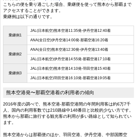
こちらの便を乗り過ごした場合、乗継便を使って熊本から那覇まで
アクセスすることができます。
乗継例は以下の通りです。
JAL(日本航空)熊本空港11:35発-伊丹空港12:40着
乗継例1
ANA(全日空)伊丹空港14:00発-那覇空港16:20着
ANA(全日空)熊本空港12:30発-伊丹空港13:40着
乗継例2
JAL(日本航空)伊丹空港14:55発-那覇空港17:10着
JAL(日本航空)熊本空港14:10発-羽田空港15:40着
乗継例3
JAL(日本航空)羽田空港16:10発-那覇空港19:05着
熊本空港発〜那覇空港着の利用者の傾向
2016年度の調べで、熊本空港-那覇空港間の年間利用客は約6万7千
人、国内の利用客数では210路線中148番目と比較的少ない方です。
熊本から那覇に旅行する観光客の利用が多い路線として知られてい
ます。
熊本空港からは那覇便のほか、羽田空港、伊丹空港、中部国際空