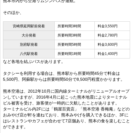
熊本市内から空港リムジンバスが運航。
そのほか、
宮崎県延岡駅前発着
所要時間3時間
料金3,550円
大分発着
所要時間3時間
料金2,780円
別府駅発着
所要時間5時間
料金3,600円
八代駅発着
所要時間1時間
料金1,400円
など各地を結ぶバスがあります。
タクシーを利用する場合は、熊本駅から所要時間45分で料金は
5,500円、阿蘇駅からは所要時間50分で8,500円程度かかります。
熊本空港は、2012年10月に国内線ターミナルがリニューアルオープ
ンしていますが、2016年4月に起こった熊本地震によりターミナル
ビル被害を受け、旅客便が一時的に欠航したことがあります。
ターミナルビル内2Fには「鶴屋百貨店」「熊本空港 香梅庵」などの
おみやげ店が軒を連ねており、熊本みやげを購入できるほか、3Fに
はレストランやカフェが合わせて7店舗あり、熊本の食を楽しむこと
ができます。