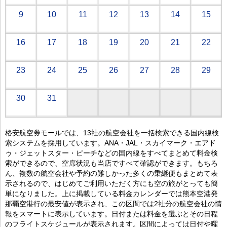
9
10
11
12
13
14
15
16
17
18
19
20
21
22
23
24
25
26
27
28
29
30
31
格安航空券モールでは、13社の航空会社を一括検索できる国内線検
索システムを採用しています。ANA・JAL・スカイマーク・エアド
ゥ・ジェットスター・ピーチなどの国内線をすべてまとめて料金検
索ができるので、空席状況も当店ですべて確認ができます。もちろ
ん、複数の航空会社や予約の難しかった多くの乗継便もまとめて表
示されるので、はじめてご利用いただく方にも空の旅がとっても簡
単になりました。上に掲載している料金カレンダーでは熊本空港発
那覇空港行の最安値が表示され、この区間では2社分の航空会社の情
報をスマートに表示しています。日付または料金を選ぶとその日程
のフライトスケジュールが表示されます。区間によっては日付や曜