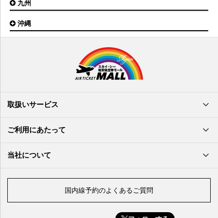
九州
松山空港
南紀白浜空港
山口宇部空港
高松空港
但馬空港
沖縄
福岡空港
出雲空港
徳島空港
鹿児島空港
米子空港
沖縄(那覇)空港
高知空港
熊本空港
岩国空港
石垣空港
長崎空港
鳥取空港
宮古空港
宮崎空港
隠岐空港
北大東空港
大分空港
萩・石見空港
南大東空港
取扱いサービス
北九州空港
久米島空港
佐賀空港
多良間空港
ご利用にあたって
奄美大島空港
与那国空港
徳之島空港
当社について
沖永良部空港
喜界島空港
国内線予約のよくあるご質問
与論空港
屋久島空港