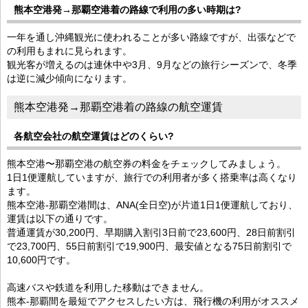
熊本空港発→那覇空港着の路線で利用の多い時期は?
一年を通し沖縄観光に使われることが多い路線ですが、出張などで
の利用もまれに見られます。
観光客が増えるのは連休中や3月、9月などの旅行シーズンで、冬季
は逆に減少傾向になります。
熊本空港発→那覇空港着の路線の航空運賃
各航空会社の航空運賃はどのくらい?
熊本空港〜那覇空港の航空券の料金をチェックしてみましょう。
1日1便運航していますが、旅行での利用者が多く搭乗率は高くなり
ます。
熊本空港-那覇空港間は、ANA(全日空)が片道1日1便運航しており、
運賃は以下の通りです。
普通運賃が30,200円、早期購入割引3日前で23,600円、28日前割引
で23,700円、55日前割引で19,900円、最安値となる75日前割引で
10,600円です。
高速バスや鉄道を利用した移動はできません。
熊本-那覇間を最短でアクセスしたい方は、飛行機の利用がオススメ