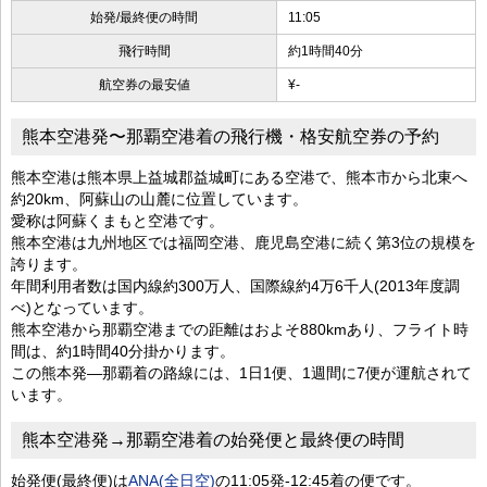
始発/最終便の時間
11:05
飛行時間
約1時間40分
航空券の最安値
¥-
熊本空港発〜那覇空港着の飛行機・格安航空券の予約
熊本空港は熊本県上益城郡益城町にある空港で、熊本市から北東へ
約20km、阿蘇山の山麓に位置しています。
愛称は阿蘇くまもと空港です。
熊本空港は九州地区では福岡空港、鹿児島空港に続く第3位の規模を
誇ります。
年間利用者数は国内線約300万人、国際線約4万6千人(2013年度調
べ)となっています。
熊本空港から那覇空港までの距離はおよそ880kmあり、フライト時
間は、約1時間40分掛かります。
この熊本発―那覇着の路線には、1日1便、1週間に7便が運航されて
います。
熊本空港発→那覇空港着の始発便と最終便の時間
始発便(最終便)は
ANA(全日空)
の11:05発-12:45着の便です。