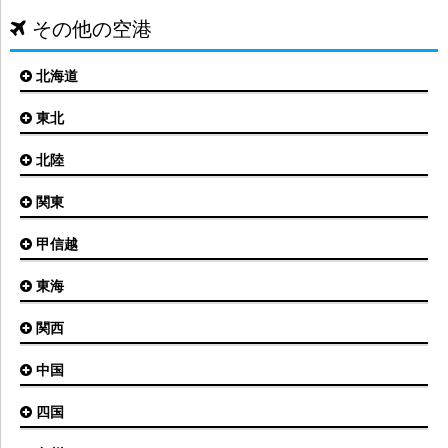
その他の空港
北海道
東北
札幌(新千歳)空港
函館空港
北陸
仙台空港
旭川空港
秋田空港
関東
小松空港
オホーツク紋別空港
青森空港
富山空港
女満別空港
甲信越
東京(羽田)空港
三沢空港
能登空港
釧路空港
東京(成田)空港
いわて花巻空港
東海
新潟空港
稚内空港
茨城空港
福島空港
信州まつもと空港
とかち帯広空港
関西
名古屋(中部)空港
八丈島空港
大館能代空港
根室中標津空港
名古屋(小牧)空港
庄内空港
中国
大阪(伊丹)空港
奥尻空港
静岡空港
山形空港
大阪(関西)空港
利尻空港
四国
広島空港
神戸空港
岡山空港