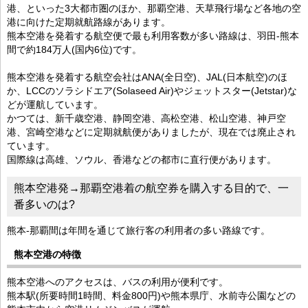
港、といった3大都市圏のほか、那覇空港、天草飛行場など各地の空
港に向けた定期就航路線があります。
熊本空港を発着する航空便で最も利用客数が多い路線は、羽田-熊本
間で約184万人(国内6位)です。
熊本空港を発着する航空会社はANA(全日空)、JAL(日本航空)のほ
か、LCCのソラシドエア(Solaseed Air)やジェットスター(Jetstar)な
どが運航しています。
かつては、新千歳空港、静岡空港、高松空港、松山空港、神戸空
港、宮崎空港などに定期就航便がありましたが、現在では廃止され
ています。
国際線は高雄、ソウル、香港などの都市に直行便があります。
熊本空港発→那覇空港着の航空券を購入する目的で、一
番多いのは?
熊本-那覇間は年間を通じて旅行客の利用者の多い路線です。
熊本空港の特徴
熊本空港へのアクセスは、バスの利用が便利です。
熊本駅(所要時間1時間、料金800円)や熊本県庁、水前寺公園などの