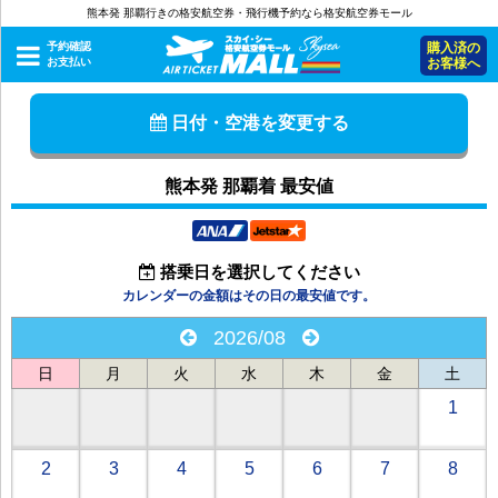
熊本発 那覇行きの格安航空券・飛行機予約なら格安航空券モール
予約確認
購入済の
お支払い
お客様へ
日付・空港を変更する
熊本発 那覇着 最安値
搭乗日を選択してください
カレンダーの金額はその日の最安値です。
2026/08
日
月
火
水
木
金
土
1
2
3
4
5
6
7
8