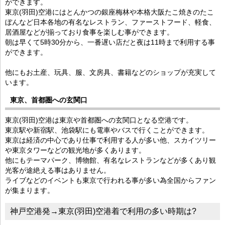
ができます。
東京(羽田)空港にはとんかつの銀座梅林や本格大阪たこ焼きのたこ
ぼんなど日本各地の有名なレストラン、ファーストフード、軽食、
居酒屋などが揃っており食事を楽しむ事ができます。
朝は早くて5時30分から、一番遅い店だと夜は11時まで利用する事
ができます。
他にもお土産、玩具、服、文房具、書籍などのショップが充実して
います。
東京、首都圏への玄関口
東京(羽田)空港は東京や首都圏への玄関口となる空港です。
東京駅や新宿駅、池袋駅にも電車やバスで行くことができます。
東京は経済の中心であり仕事で利用する人が多い他、スカイツリー
や東京タワーなどの観光地が多くあります。
他にもテーマパーク、博物館、有名なレストランなどが多くあり観
光客が途絶える事はありません。
ライブなどのイベントも東京で行われる事が多い為全国からファン
が集まります。
神戸空港発→東京(羽田)空港着で利用の多い時期は?