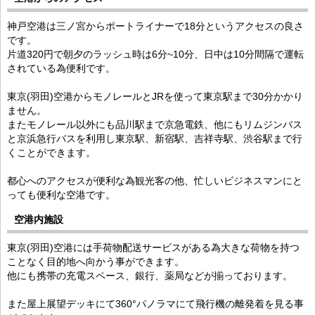
神戸空港は三ノ宮からポートライナーで18分というアクセスの良さ
です。
片道320円で朝夕のラッシュ時は6分~10分、日中は10分間隔で運転
されている為便利です。
東京(羽田)空港からモノレールとJRを使って東京駅まで30分かかり
ません。
またモノレール以外にも品川駅まで京急電鉄、他にもリムジンバス
と京浜急行バスを利用し東京駅、新宿駅、吉祥寺駅、渋谷駅まで行
くことができます。
都心へのアクセスが便利な為観光客の他、忙しいビジネスマンにと
っても便利な空港です。
空港内施設
東京(羽田)空港には手荷物配送サービスがある為大きな荷物を持つ
ことなく目的地へ向かう事ができます。
他にも携帯の充電スペース、銀行、薬局などが揃っております。
また屋上展望デッキにて360°パノラマにて飛行機の離発着を見る事