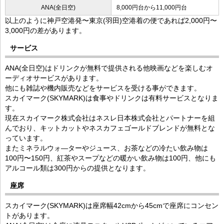
ANA(全日空)
8,000円台から11,000円台
以上のように神戸空港発〜東京(羽田)空港着の便であれば2,000円〜
3,000円の差があります。
サービス
ANA(全日空)はドリンクが無料で提供される他映画などを楽しむオ
ーディオサービスがあります。
他にも雑誌や機内販売などをサービスを受ける事ができます。
スカイマーク(SKYMARK)は食事やドリンクは有料サービスとなりま
す。
現在スカイマーク株式会社はネスレ日本株式会社とパートナーを組
んでおり、キットカットやネスカフェゴールドブレンドが無料とな
っています。
またミネラルウォ―ターやジュース、お茶などの冷たい飲み物は
100円〜150円、紅茶やスープなどの暖かい飲み物は100円、他にも
アルコール類は300円からの提供となります。
座席
スカイマーク(SKYMARK)は座席幅42cmから45cmで座席にコンセン
トがあります。