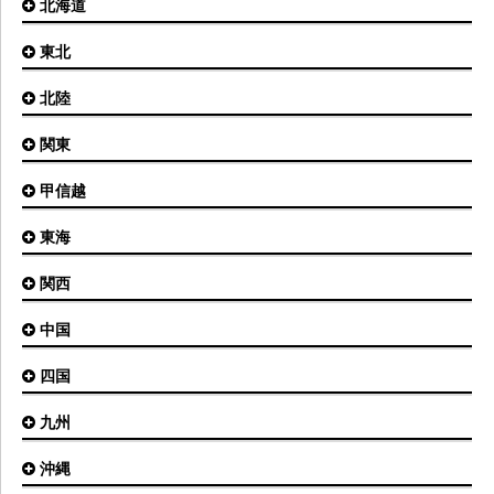
北海道
東北
札幌(新千歳)空港
函館空港
北陸
仙台空港
旭川空港
秋田空港
関東
小松空港
オホーツク紋別空港
青森空港
富山空港
女満別空港
甲信越
東京(羽田)空港
三沢空港
能登空港
釧路空港
東京(成田)空港
いわて花巻空港
東海
新潟空港
稚内空港
茨城空港
福島空港
信州まつもと空港
とかち帯広空港
関西
名古屋(中部)空港
八丈島空港
大館能代空港
根室中標津空港
名古屋(小牧)空港
庄内空港
中国
大阪(伊丹)空港
奥尻空港
静岡空港
山形空港
大阪(関西)空港
利尻空港
四国
広島空港
神戸空港
岡山空港
九州
松山空港
南紀白浜空港
山口宇部空港
高松空港
但馬空港
沖縄
福岡空港
出雲空港
徳島空港