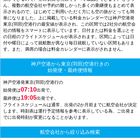
ん、複数の航空会社や予約の難しかった多くの乗継便もまとめて表
示されるので、はじめてご利用いただく方にも空の旅がとっても簡
単になりました。上に掲載している料金カレンダーでは神戸空港発
東京(羽田)空港行の最安値が表示され、この区間では2社分の航空会
社の情報をスマートに表示しています。日付または料金を選ぶとそ
の日程のフライトスケジュールが表示されます。区間によっては日
付や曜日によって就航数が異なり毎日就航していない区間もありま
す。また、満席の場合は料金カレンダーに表示がされません。
神戸空港から東京(羽田)空港行きの
始発便・最終便情報
神戸空港発東京(羽田)空港行の
07:10
始発便は
出発で、
19:05
最終便は
出発です。
フライトスケジュールは通常、出発の2か月前までに航空会社が決定
します。時刻表は運行予定情報を参考に表示している為、ご出発ま
でに出発時刻が変更になることがあります。
航空会社から絞り込み検索