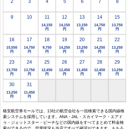
2
3
4
5
6
7
8
9
10
11
12
13
14
15
14,150
14,150
13,150
14,750
13,750
円
円
円
円
円
16
17
18
19
20
21
22
15,550
14,750
9,750
14,250
13,250
14,250
13,250
円
円
円
円
円
円
円
23
24
25
26
27
28
29
13,750
13,750
12,450
12,450
11,450
12,450
13,250
円
円
円
円
円
円
円
30
31
13,250
11,450
円
円
格安航空券モールでは、13社の航空会社を一括検索できる国内線検
索システムを採用しています。ANA・JAL・スカイマーク・エアド
ゥ・ジェットスター・ピーチなどの国内線をすべてまとめて料金検
索ができるので、空席状況も当店ですべて確認ができます。もちろ