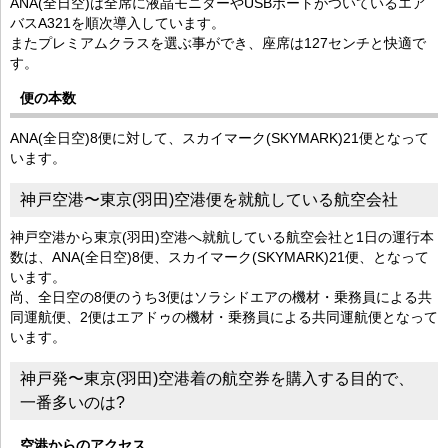
ANA(全日空)は全席に液晶モニターやUSBポートがついているエア
バスA321を順次導入しています。
またプレミアムクラスを選ぶ事ができ、座席は127センチと快適で
す。
便の本数
ANA(全日空)8便に対して、スカイマーク(SKYMARK)21便となって
います。
神戸空港〜東京(羽田)空港便を就航している航空会社
神戸空港から東京(羽田)空港へ就航している航空会社と1日の運行本
数は、ANA(全日空)8便、スカイマーク(SKYMARK)21便、となって
います。
尚、全日空の8便のうち3便はソラシドエアの機材・乗務員による共
同運航便、2便はエアドゥの機材・乗務員による共同運航便となって
います。
神戸発〜東京(羽田)空港着の航空券を購入する目的で、
一番多いのは?
空港からのアクセス