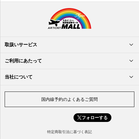
鹿児島空港
米子空港
沖縄(那覇)空港
高知空港
熊本空港
岩国空港
石垣空港
長崎空港
鳥取空港
宮古空港
宮崎空港
隠岐空港
北大東空港
大分空港
萩・石見空港
南大東空港
取扱いサービス
北九州空港
久米島空港
佐賀空港
多良間空港
ご利用にあたって
奄美大島空港
与那国空港
徳之島空港
当社について
沖永良部空港
喜界島空港
国内線予約のよくあるご質問
与論空港
屋久島空港
フォローする
種子島空港
対馬空港
特定商取引法に基づく表記
五島福江空港