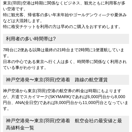
東京(羽田)空港は時期に関係なくビジネス、観光ともに利用客が多
い空港です。
特に観光客、帰省客の多い年末年始やゴールデンウィ―クや夏休み
などは大混雑します。
特に格安チケットを利用の方は早めのご購入をおすすめします。
利用者の多い時間帯は?
7時台に2便ある以降は最終の21時台まで2時間に1便運航していま
す。
日本の中心である東京へ行く人は多く、時間帯に関係なく利用され
ている事がわかります。
神戸空港発〜東京(羽田)空港着 路線の航空運賃
神戸空港から東京(羽田)空港の航空券の料金は時期にもよります
が、片道でスカイマーク(SKYMARK)であれば6,000円台から8,000
円台、ANA(全日空)であれば8,000円台から11,000円台となっていま
す。
神戸空港発〜東京(羽田)空港着 航空会社の最安値と最
高値料金一覧