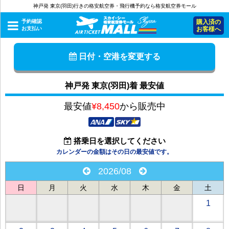
神戸発 東京(羽田)行きの格安航空券・飛行機予約なら格安航空券モール
予約確認
購入済の
お支払い
お客様へ
日付・空港を変更する
神戸発 東京(羽田)着 最安値
最安値
¥8,450
から販売中
搭乗日を選択してください
カレンダーの金額はその日の最安値です。
2026/08
日
月
火
水
木
金
土
1