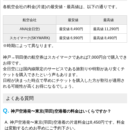
各航空会社の料金(片道)の最安値・最高値は、以下の通りです。
航空会社
最安値
最高値
ANA(全日空)
最安値 8,490円
最高値 11,290円
スカイマーク(SKYMARK)
最安値 6,990円
最高値 8,490円
※時期によって異なります。
神戸→羽田便の航空券はスカイマークであれば7,000円台で購入でき
お得です。
全日空には国内線限定のサービスである旅割りや特割があり安くチ
ケットを購入できたという声もあります。
日程が決まった時点で早めにチケットを購入した方が割引が適用さ
れる可能性が高くお得になるでしょう。
よくある質問
神戸空港発〜東京(羽田)空港着の料金はいくらですか？
神戸空港発〜東京(羽田)空港着の片道料金は8,450円です。料金
は変動するためお早めにご予約下さい。