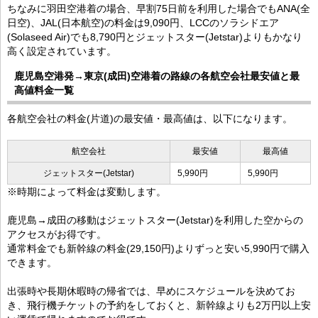
ちなみに羽田空港着の場合、早割75日前を利用した場合でもANA(全
日空)、JAL(日本航空)の料金は9,090円、LCCのソラシドエア
(Solaseed Air)でも8,790円とジェットスター(Jetstar)よりもかなり
高く設定されています。
鹿児島空港発→東京(成田)空港着の路線の各航空会社最安値と最
高値料金一覧
各航空会社の料金(片道)の最安値・最高値は、以下になります。
航空会社
最安値
最高値
ジェットスター(Jetstar)
5,990円
5,990円
※時期によって料金は変動します。
鹿児島→成田の移動はジェットスター(Jetstar)を利用した空からの
アクセスがお得です。
通常料金でも新幹線の料金(29,150円)よりずっと安い5,990円で購入
できます。
出張時や長期休暇時の帰省では、早めにスケジュールを決めてお
き、飛行機チケットの予約をしておくと、新幹線よりも2万円以上安