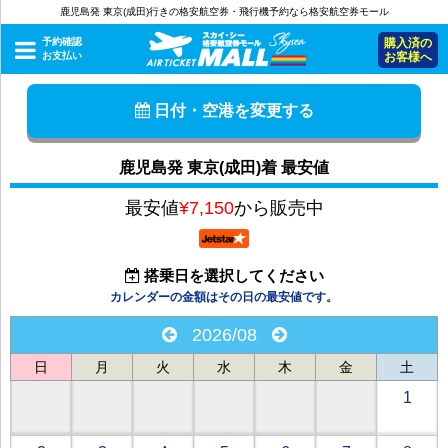
鹿児島発 東京(成田)行きの格安航空券・飛行機予約なら格安航空券モール
予約確認
購入済の
お支払い
お客様へ
日付・空港を変更する
鹿児島発 東京(成田)着 最安値
最安値
¥7,150
から販売中
搭乗日を選択してください
カレンダーの金額はその日の最安値です。
2026/08
日
月
火
水
木
金
土
1