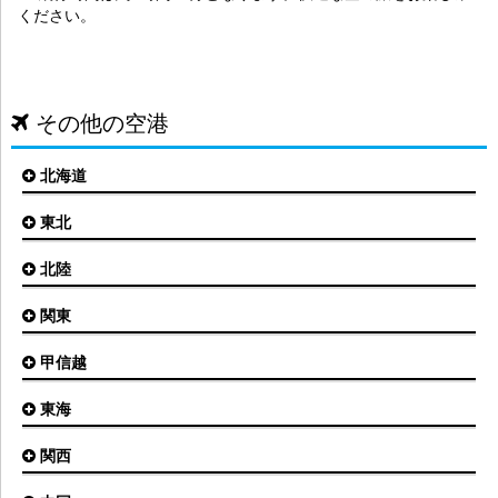
ください。
その他の空港
北海道
東北
札幌(新千歳)空港
函館空港
北陸
仙台空港
旭川空港
秋田空港
関東
小松空港
オホーツク紋別空港
青森空港
富山空港
女満別空港
甲信越
東京(羽田)空港
三沢空港
能登空港
釧路空港
東京(成田)空港
いわて花巻空港
東海
新潟空港
稚内空港
茨城空港
福島空港
信州まつもと空港
とかち帯広空港
関西
名古屋(中部)空港
八丈島空港
大館能代空港
根室中標津空港
名古屋(小牧)空港
庄内空港