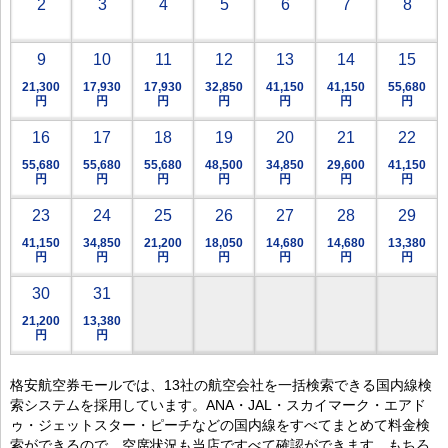
2
3
4
5
6
7
8
9
10
11
12
13
14
15
21,300
17,930
17,930
32,850
41,150
41,150
55,680
円
円
円
円
円
円
円
16
17
18
19
20
21
22
55,680
55,680
55,680
48,500
34,850
29,600
41,150
円
円
円
円
円
円
円
23
24
25
26
27
28
29
41,150
34,850
21,200
18,050
14,680
14,680
13,380
円
円
円
円
円
円
円
30
31
21,200
13,380
円
円
格安航空券モールでは、13社の航空会社を一括検索できる国内線検
索システムを採用しています。ANA・JAL・スカイマーク・エアド
ゥ・ジェットスター・ピーチなどの国内線をすべてまとめて料金検
索ができるので、空席状況も当店ですべて確認ができます。もちろ