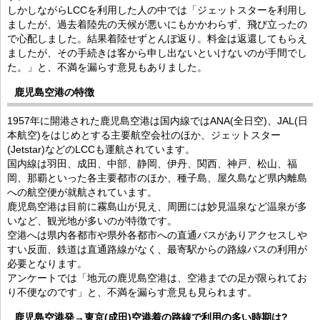
しかしながらLCCを利用した人の中では「ジェットスターを利用し
ましたが、過去着陸先の天候が悪いにもかかわらず、飛び立ったの
で心配しました。結果着陸せずとんぼ返り。料金は返還してもらえ
ましたが、その手続きは客から申し出ないといけないのが手間でし
た。」と、不満を漏らす意見もありました。
鹿児島空港の特徴
1957年に開港された鹿児島空港は国内線ではANA(全日空)、JAL(日
本航空)をはじめとする主要航空会社のほか、ジェットスター
(Jetstar)などのLCCも運航されています。
国内線は羽田、成田、中部、静岡、伊丹、関西、神戸、松山、福
岡、那覇といった各主要都市のほか、種子島、屋久島など県内離島
への航空便が就航されています。
鹿児島空港は目前に霧島山が見え、周囲には妙見温泉など温泉が多
いなど、観光地が多いのが特徴です。
空港へは県内各都市や県外各都市への直通バスがありアクセスしや
すい反面、鉄道は直通路線がなく、最寄駅からの路線バスの利用が
必要となります。
アンケートでは「地元の鹿児島空港は、空港までの足が限られてお
り不便なのです」と、不満を漏らす意見も見られます。
鹿児島空港発→東京(成田)空港着の路線で利用の多い時期は?