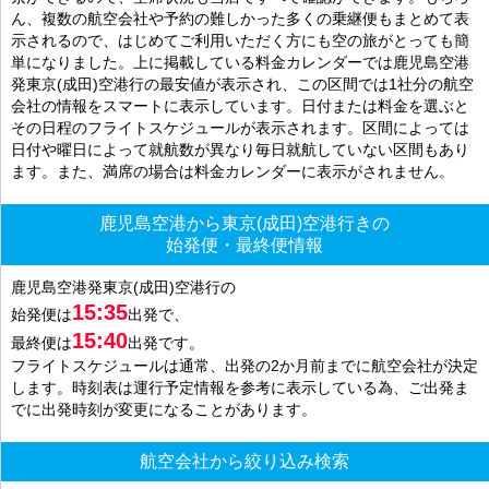
ん、複数の航空会社や予約の難しかった多くの乗継便もまとめて表
示されるので、はじめてご利用いただく方にも空の旅がとっても簡
単になりました。上に掲載している料金カレンダーでは鹿児島空港
発東京(成田)空港行の最安値が表示され、この区間では1社分の航空
会社の情報をスマートに表示しています。日付または料金を選ぶと
その日程のフライトスケジュールが表示されます。区間によっては
日付や曜日によって就航数が異なり毎日就航していない区間もあり
ます。また、満席の場合は料金カレンダーに表示がされません。
鹿児島空港から東京(成田)空港行きの
始発便・最終便情報
鹿児島空港発東京(成田)空港行の
15:35
始発便は
出発で、
15:40
最終便は
出発です。
フライトスケジュールは通常、出発の2か月前までに航空会社が決定
します。時刻表は運行予定情報を参考に表示している為、ご出発ま
でに出発時刻が変更になることがあります。
航空会社から絞り込み検索