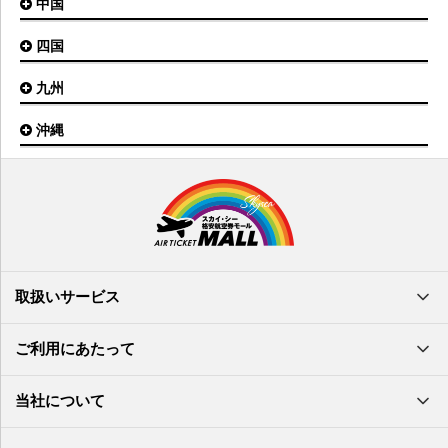
中国
大阪(伊丹)空港
奥尻空港
静岡空港
山形空港
大阪(関西)空港
利尻空港
四国
広島空港
神戸空港
岡山空港
九州
松山空港
南紀白浜空港
山口宇部空港
高松空港
但馬空港
沖縄
福岡空港
出雲空港
徳島空港
鹿児島空港
米子空港
沖縄(那覇)空港
高知空港
熊本空港
岩国空港
石垣空港
長崎空港
鳥取空港
宮古空港
宮崎空港
隠岐空港
北大東空港
大分空港
萩・石見空港
南大東空港
取扱いサービス
北九州空港
久米島空港
佐賀空港
多良間空港
ご利用にあたって
奄美大島空港
与那国空港
徳之島空港
当社について
沖永良部空港