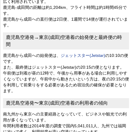
広く利用されています。
鹿児島-成田間の距離は約1,204km、フライト時間は約1時間45分で
す。
鹿児島から成田への直行便は2日便、1週間で14便が運行されていま
す。
鹿児島空港発→東京(成田)空港着の始発便と最終便の時
間
鹿児島から成田への始発便は、
ジェットスター(Jetstar)
の10:10の便
です。
また、最終便はジェットスター(Jetstar)の20:15の便となります。
午前便は到着が昼の12時で、午後から用事がある場合に利用しやす
くなっていますが、午前中から動きたいという方は、夜の20:15の便
を利用して前乗りをする必要があるため宿泊先の確保が必要となり
ます。
鹿児島空港発〜東京(成田)空港着の利用者の傾向
南九州から東京への主要経路となっていて、ビジネスや観光での利
用が多くなっています。
年間利用者数は2014年度の調査で国内5,041,011人、九州では福岡
に次いで多く、利用頻度が高い空港になっています。