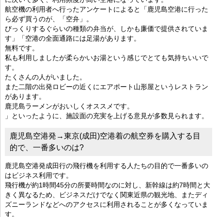
航空機の利用者へ行ったアンケートによると「鹿児島空港に行った
ら必ず買うのが、「空弁」。
びっくりするぐらいの種類の弁当が、しかも廉価で提供されていま
す」「空港の全面通路には足湯があります。
無料です。
私も利用しましたが柔らかいお湯という感じでとても気持ちいいで
す。
たくさんの人がいました。
また二階の出発ロビーの近くにエアポート山形屋というレストラン
があります。
鹿児島ラーメンがおいしくオススメです。
」といったように、施設面の充実を上げる意見が多数見られます。
鹿児島空港発→東京(成田)空港着の航空券を購入する目
的で、一番多いのは?
鹿児島空港発成田行の飛行機を利用する人たちの目的で一番多いの
はビジネス利用です。
飛行機が約1時間45分の所要時間なのに対し、新幹線は約7時間と大
きく異なるため、ビジネスだけでなく関東近県の観光地、またディ
ズニーランドなどへのアクセスに利用されることが多くなっていま
す。