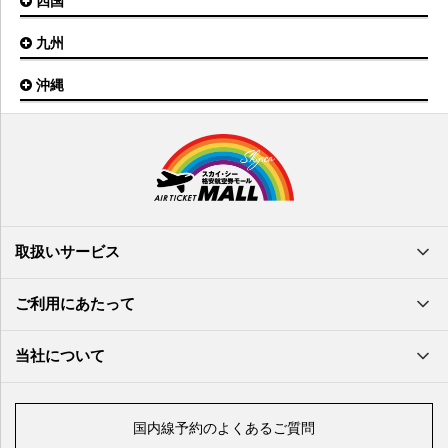
四国
広島空港
神戸空港
岡山空港
九州
松山空港
南紀白浜空港
山口宇部空港
高松空港
但馬空港
沖縄
福岡空港
出雲空港
徳島空港
鹿児島空港
米子空港
沖縄(那覇)空港
高知空港
熊本空港
岩国空港
石垣空港
長崎空港
鳥取空港
宮古空港
宮崎空港
隠岐空港
北大東空港
大分空港
萩・石見空港
南大東空港
取扱いサービス
北九州空港
久米島空港
佐賀空港
多良間空港
ご利用にあたって
奄美大島空港
与那国空港
徳之島空港
当社について
沖永良部空港
喜界島空港
国内線予約のよくあるご質問
与論空港