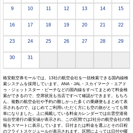
9
10
11
12
13
14
15
16
17
18
19
20
21
22
23
24
25
26
27
28
29
30
31
格安航空券モールでは、13社の航空会社を一括検索できる国内線検
索システムを採用しています。ANA・JAL・スカイマーク・エアド
ゥ・ジェットスター・ピーチなどの国内線をすべてまとめて料金検
索ができるので、空席状況も当店ですべて確認ができます。もちろ
ん、複数の航空会社や予約の難しかった多くの乗継便もまとめて表
示されるので、はじめてご利用いただく方にも空の旅がとっても簡
単になりました。上に掲載している料金カレンダーでは出雲空港発
仙台空港行の最安値が表示され、この区間では2社分の航空会社の情
報をスマートに表示しています。日付または料金を選ぶとその日程
のフライトスケジュールが表示されます。区間によっては日付や曜