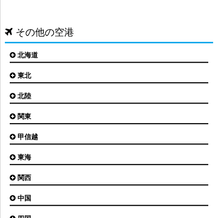
その他の空港
北海道
東北
札幌(新千歳)空港
函館空港
北陸
仙台空港
旭川空港
秋田空港
関東
小松空港
オホーツク紋別空港
青森空港
富山空港
女満別空港
甲信越
東京(羽田)空港
三沢空港
能登空港
釧路空港
東京(成田)空港
いわて花巻空港
東海
新潟空港
稚内空港
茨城空港
福島空港
信州まつもと空港
とかち帯広空港
関西
名古屋(中部)空港
八丈島空港
大館能代空港
根室中標津空港
名古屋(小牧)空港
庄内空港
中国
大阪(伊丹)空港
奥尻空港
静岡空港
山形空港
大阪(関西)空港
利尻空港