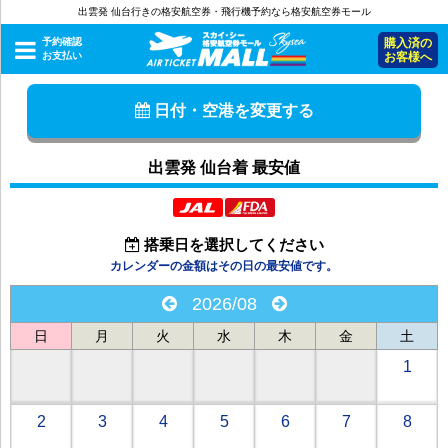
出雲発 仙台行きの格安航空券・飛行機予約なら格安航空券モール
予約確認
購入済の
お支払い
お客様へ
日付・空港を変更する
出雲発 仙台着 最安値
搭乗日を選択してください
カレンダーの金額はその日の最安値です。
2026/08
日
月
火
水
木
金
土
1
2
3
4
5
6
7
8