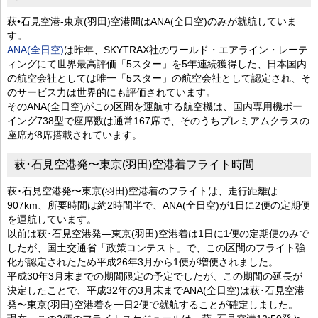
萩•石見空港-東京(羽田)空港間はANA(全日空)のみが就航していま
す。
ANA(全日空)
は昨年、SKYTRAX社のワールド・エアライン・レーテ
ィングにて世界最高評価「5スター」を5年連続獲得した、日本国内
の航空会社としては唯一「5スター」の航空会社として認定され、そ
のサービス力は世界的にも評価されています。
そのANA(全日空)がこの区間を運航する航空機は、国内専用機ボー
イング738型で座席数は通常167席で、そのうちプレミアムクラスの
座席が8席搭載されています。
萩･石見空港発〜東京(羽田)空港着フライト時間
萩･石見空港発〜東京(羽田)空港着のフライトは、走行距離は
907km、所要時間は約2時間半で、ANA(全日空)が1日に2便の定期便
を運航しています。
以前は萩･石見空港発—東京(羽田)空港着は1日に1便の定期便のみで
したが、国土交通省「政策コンテスト」で、この区間のフライト強
化が認定されたため平成26年3月から1便が増便されました。
平成30年3月末までの期間限定の予定でしたが、この期間の延長が
決定したことで、平成32年の3月末までANA(全日空)は萩･石見空港
発〜東京(羽田)空港着を一日2便で就航することが確定しました。