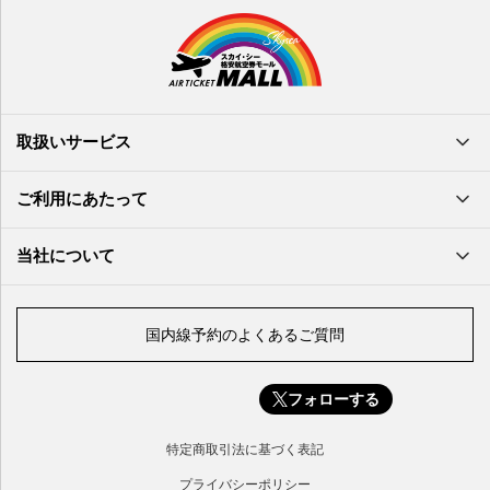
沖縄(那覇)空港
高知空港
熊本空港
岩国空港
石垣空港
長崎空港
鳥取空港
宮古空港
宮崎空港
隠岐空港
北大東空港
大分空港
萩・石見空港
南大東空港
取扱いサービス
北九州空港
久米島空港
佐賀空港
多良間空港
ご利用にあたって
奄美大島空港
与那国空港
徳之島空港
当社について
沖永良部空港
喜界島空港
国内線予約のよくあるご質問
与論空港
屋久島空港
フォローする
種子島空港
対馬空港
特定商取引法に基づく表記
五島福江空港
プライバシーポリシー