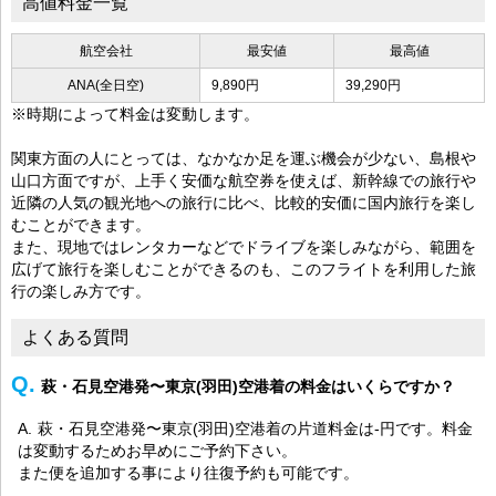
高値料金一覧
航空会社
最安値
最高値
ANA(全日空)
9,890円
39,290円
※時期によって料金は変動します。
関東方面の人にとっては、なかなか足を運ぶ機会が少ない、島根や
山口方面ですが、上手く安価な航空券を使えば、新幹線での旅行や
近隣の人気の観光地への旅行に比べ、比較的安価に国内旅行を楽し
むことができます。
また、現地ではレンタカーなどでドライブを楽しみながら、範囲を
広げて旅行を楽しむことができるのも、このフライトを利用した旅
行の楽しみ方です。
よくある質問
萩・石見空港発〜東京(羽田)空港着の料金はいくらですか？
萩・石見空港発〜東京(羽田)空港着の片道料金は-円です。料金
は変動するためお早めにご予約下さい。
また便を追加する事により往復予約も可能です。