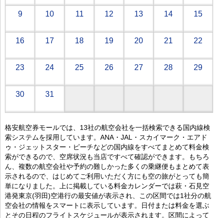
9
10
11
12
13
14
15
16
17
18
19
20
21
22
23
24
25
26
27
28
29
30
31
格安航空券モールでは、13社の航空会社を一括検索できる国内線検
索システムを採用しています。ANA・JAL・スカイマーク・エアド
ゥ・ジェットスター・ピーチなどの国内線をすべてまとめて料金検
索ができるので、空席状況も当店ですべて確認ができます。もちろ
ん、複数の航空会社や予約の難しかった多くの乗継便もまとめて表
示されるので、はじめてご利用いただく方にも空の旅がとっても簡
単になりました。上に掲載している料金カレンダーでは萩・石見空
港発東京(羽田)空港行の最安値が表示され、この区間では1社分の航
空会社の情報をスマートに表示しています。日付または料金を選ぶ
とその日程のフライトスケジュールが表示されます。区間によって