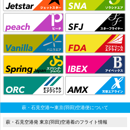
萩・石見空港〜東京(羽田)空港便について
萩・石見空港発 東京(羽田)空港着のフライト情報