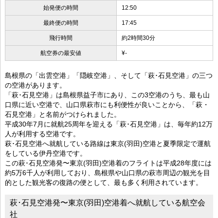
始発便の時間
12:50
最終便の時間
17:45
飛行時間
約2時間30分
航空券の最安値
¥-
島根県の「出雲空港」「隠岐空港」、そして「萩･石見空港」の三つ
の空港があります。
「萩･石見空港」は島根県益子市にあり、この3空港のうち、最も山
口県に近い空港で、山口県萩市にも利便性が良いことから、「萩・
石見空港」と名前がつけられました。
平成30年7月に就航25周年を迎える「萩･石見空港」は、毎年約12万
人が利用する空港です。
萩･石見空港へ就航している路線は東京(羽田)空港と夏季限定で運航
をしている伊丹空港です。
この萩･石見空港発〜東京(羽田)空港着のフライトは平成28年度には
約5万6千人が利用しており、島根県や山口県の萩市周辺の観光を目
的とした観光客の復路の便として、最も多く利用されています。
萩･石見空港発〜東京(羽田)空港着へ就航している航空会
社