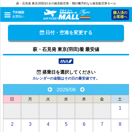
萩・石見発 東京(羽田)行きの格安航空券・飛行機予約なら格安航空券モール
予約確認
購入済の
お支払い
お客様へ
日付・空港を変更する
萩・石見発 東京(羽田)着 最安値
搭乗日を選択してください
カレンダーの金額はその日の最安値です。
2026/08
日
月
火
水
木
金
土
1
2
3
4
5
6
7
8