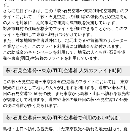
す。
さらに注目すべきは、この「萩･石見空港〜東京(羽田)空港間」のフ
ライトにおいて、「萩・石見空港」の利用者の強化のため空港周辺
の人々を対象に、期間限定で運賃助成制度を実施しています。
対象市町村の住民が格安でフライトを利用できることから、このフ
ライトを利用して東京へ旅行に出かけています。
また、対象地域在住者以外にも、地元出身者や首都圏のサポーター
企業などへも、このフライト利用者には助成金が給付されます。
この助成金のキャンペーンを利用して、地元の人々も萩･石見空港
発〜東京(羽田)空港着のフライトを利用しています。
萩･石見空港発〜東京(羽田)空港着 人気のフライト時間
この萩･石見空港発〜東京(羽田)空港着のフライトにおいては、東京
観光の往路として地元の人々が利用する利用する、週末や連休の初
日の石見空港12:50発の便、また東京から島根・山口へ訪れる観光客
が復路として利用する、週末や連休の最終日の萩･石見空港17:45発
の便に混雑が多く見られます。
萩･石見空港発〜東京(羽田)空港着で利用の多い時期は
島根・山口へ訪れる観光客、また東京観光へ訪れる地元住民は、夏