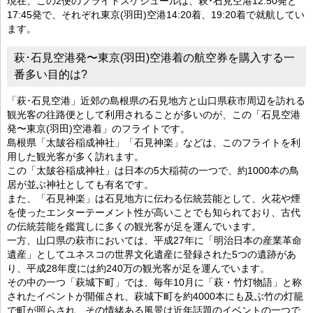
現在、この2便のフライトスケジュールは、萩･石見空港12:50発と
17:45発で、それぞれ東京(羽田)空港14:20着、19:20着で就航してい
ます。
萩･石見空港発〜東京(羽田)空港着の航空券を購入する一
番多い目的は?
「萩･石見空港」近郊の島根県の石見地方と山口県萩市周辺を訪れる
観光客の往路便として利用されることが多いのが、この「石見空港
発〜東京(羽田)空港着」のフライトです。
島根県「太皷谷稲成神社」「石見神楽」などは、このフライトを利
用した観光客が多く訪れます。
この「太皷谷稲成神社」は日本の5大稲荷の一つで、約1000本の鳥
居が並ぶ神社としても有名です。
また、「石見神楽」は石見地方に伝わる伝統芸能として、火花や煙
を使ったエンターテーメント性が高いことでも知られており、古代
の伝統芸能を鑑賞しに多くの観光客が足を運んでいます。
一方、山口県の萩市においては、平成27年に「明治日本の産業革命
遺産」としてユネスコの世界文化遺産に登録された5つの遺跡があ
り、平成28年度には約240万の観光客が足を運んでいます。
その中の一つ「萩城下町」では、毎年10月に「萩・竹灯物語」と称
されたイベントが開催され、萩城下町を約4000本にも及ぶ竹の灯籠
で町が照らされ、その情緒ある風景は近年話題のイベントの一つで