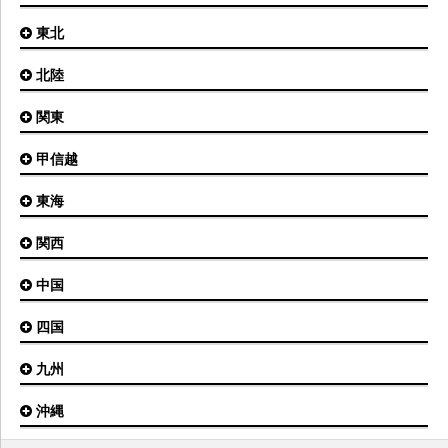
東北
札幌(新千歳)空港
函館空港
北陸
仙台空港
旭川空港
秋田空港
関東
小松空港
オホーツク紋別空港
青森空港
富山空港
女満別空港
甲信越
東京(羽田)空港
三沢空港
能登空港
釧路空港
東京(成田)空港
いわて花巻空港
東海
新潟空港
稚内空港
茨城空港
福島空港
信州まつもと空港
とかち帯広空港
関西
名古屋(中部)空港
八丈島空港
大館能代空港
根室中標津空港
名古屋(小牧)空港
庄内空港
中国
大阪(伊丹)空港
奥尻空港
静岡空港
山形空港
大阪(関西)空港
利尻空港
四国
広島空港
神戸空港
岡山空港
九州
松山空港
南紀白浜空港
山口宇部空港
高松空港
但馬空港
沖縄
福岡空港
出雲空港
徳島空港
鹿児島空港
米子空港