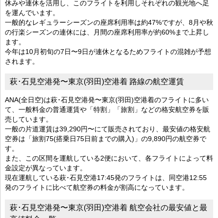
休みや連休を活用し、このフライトを利用しそれぞれの観光地へ足
を運んでいます。
一般的なレギュラーシーズンの座席利用率は約47%ですが、8月や秋
の行楽シーズンの連休には、月間の座席利用率が約60%まで上昇し
ます。
今年は10月初旬の7日〜9日が連休となるためフライトの混雑が予想
されます。
萩･石見空港発〜東京(羽田)空港着 路線の航空運賃
ANA(全日空)は萩･石見空港発〜東京(羽田)空港着のフライトに多い
て、一般料金の普通運賃や「特割」「旅割」などの格安航空券を販
売しています。
一般の片道運賃は39,290円〜にて販売されており、最安値の格安航
空券は「旅割75(搭乗日75日前までの購入)」の9,890円の航空券で
す。
また、この区間を運航している2便において、各フライトによって料
金設定が異なっています。
現在運航している萩･石見空港17:45発のフライトは、同空港12:55
発のフライトに比べて航空券の料金が割高になっています。
萩･石見空港発〜東京(羽田)空港着 航空会社の最安値と最