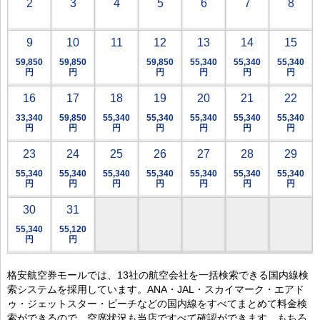
2
3
4
5
6
7
8
9
10
11
12
13
14
15
59,850
59,850
59,850
55,340
55,340
55,340
円
円
円
円
円
円
16
17
18
19
20
21
22
33,340
59,850
55,340
55,340
55,340
55,340
55,340
円
円
円
円
円
円
円
23
24
25
26
27
28
29
55,340
55,340
55,340
55,340
55,340
55,340
55,340
円
円
円
円
円
円
円
30
31
55,340
55,120
円
円
格安航空券モールでは、13社の航空会社を一括検索できる国内線検
索システムを採用しています。ANA・JAL・スカイマーク・エアド
ゥ・ジェットスター・ピーチなどの国内線をすべてまとめて料金検
索ができるので、空席状況も当店ですべて確認ができます。もちろ