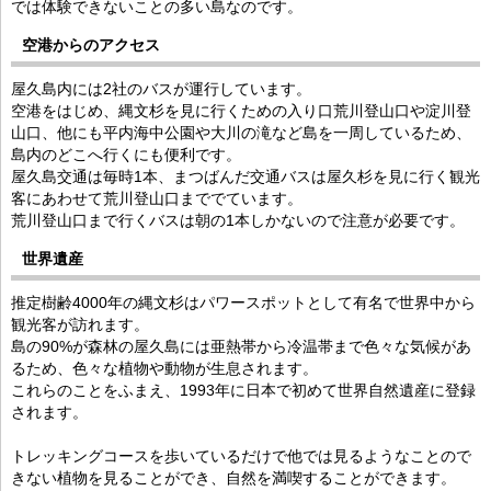
では体験できないことの多い島なのです。
空港からのアクセス
屋久島内には2社のバスが運行しています。
空港をはじめ、縄文杉を見に行くための入り口荒川登山口や淀川登
山口、他にも平内海中公園や大川の滝など島を一周しているため、
島内のどこへ行くにも便利です。
屋久島交通は毎時1本、まつばんだ交通バスは屋久杉を見に行く観光
客にあわせて荒川登山口まででています。
荒川登山口まで行くバスは朝の1本しかないので注意が必要です。
世界遺産
推定樹齢4000年の縄文杉はパワースポットとして有名で世界中から
観光客が訪れます。
島の90%が森林の屋久島には亜熱帯から冷温帯まで色々な気候があ
るため、色々な植物や動物が生息されます。
これらのことをふまえ、1993年に日本で初めて世界自然遺産に登録
されます。
トレッキングコースを歩いているだけで他では見るようなことので
きない植物を見ることができ、自然を満喫することができます。