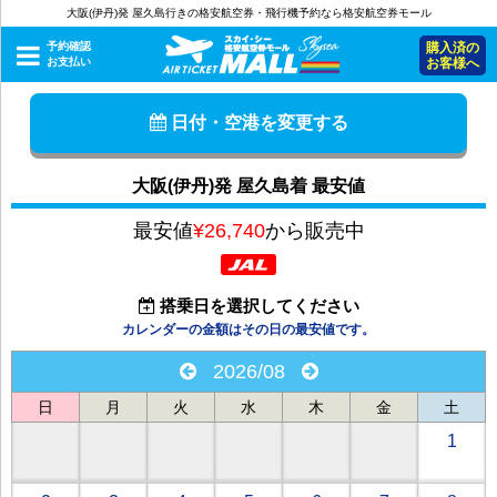
大阪(伊丹)発 屋久島行きの格安航空券・飛行機予約なら格安航空券モール
予約確認
購入済の
お支払い
お客様へ
日付・空港を変更する
大阪(伊丹)発 屋久島着 最安値
最安値
¥26,740
から販売中
搭乗日を選択してください
カレンダーの金額はその日の最安値です。
2026/08
日
月
火
水
木
金
土
1