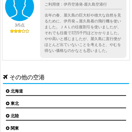
ご利用便：伊丹空港発-屋久島空港行
去年の春、屋久島の巨大杉や雄大な自然を見
るために、伊丹発→屋久島着の飛行機を使い
3
/5点
ました。ＪＡＬの往復割引を使いましたが、
それでも往復で3万5千円ほどかかりました。
やや高いと感じましたが、屋久島に直行便が
ほとんど出ていないことを考えると、やむを
得ない価格なのかなとも思いました。
その他の空港
北海道
東北
札幌(新千歳)空港
函館空港
北陸
仙台空港
旭川空港
秋田空港
関東
小松空港
オホーツク紋別空港