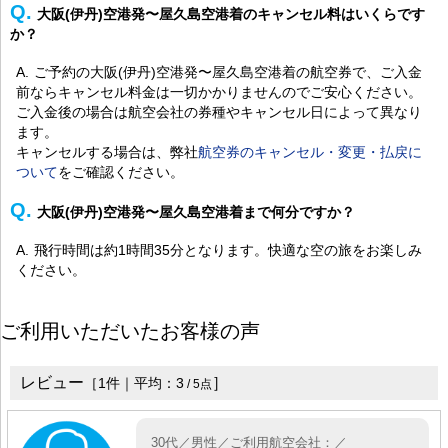
大阪(伊丹)空港発〜屋久島空港着のキャンセル料はいくらです
か？
ご予約の大阪(伊丹)空港発〜屋久島空港着の航空券で、ご入金
前ならキャンセル料金は一切かかりませんのでご安心ください。
ご入金後の場合は航空会社の券種やキャンセル日によって異なり
ます。
キャンセルする場合は、弊社
航空券のキャンセル・変更・払戻に
ついて
をご確認ください。
大阪(伊丹)空港発〜屋久島空港着まで何分ですか？
飛行時間は約1時間35分となります。快適な空の旅をお楽しみ
ください。
ご利用いただいたお客様の声
レビュー
］
［
1
件｜平均：
3
/
5
点
30代／男性／ご利用航空会社：／