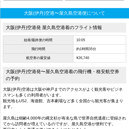
大阪(伊丹)空港〜屋久島空港便について
大阪(伊丹)空港発 屋久島空港着のフライト情報
始発/最終便の時間
10:05
飛行時間
約1時間35分
航空券の最安値
¥26,740
大阪(伊丹)空港発〜屋久島空港着の飛行機・格安航空券
の予約
大阪(伊丹)空港は大阪や神戸までのアクセスがよく観光客やビジネ
スマンも多くの利用者がいます。
観光地もUSJ、海遊館、吉本劇場など多く全国から観光客が集まり
ます。
屋久島は樹齢4,000年の縄文杉が有名な島で世界自然遺産に登録され
てから訪問者が増えているのですが、屋久島空港が便利です。