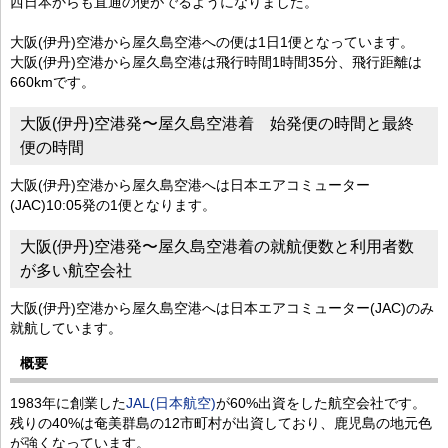
西日本からも直通の便がでるようになりました。
大阪(伊丹)空港から屋久島空港への便は1日1便となっています。
大阪(伊丹)空港から屋久島空港は飛行時間1時間35分、飛行距離は
660kmです。
大阪(伊丹)空港発〜屋久島空港着 始発便の時間と最終
便の時間
大阪(伊丹)空港から屋久島空港へは日本エアコミューター
(JAC)10:05発の1便となります。
大阪(伊丹)空港発〜屋久島空港着の就航便数と利用者数
が多い航空会社
大阪(伊丹)空港から屋久島空港へは日本エアコミューター(JAC)のみ
就航しています。
概要
1983年に創業した
JAL(日本航空)
が60%出資をした航空会社です。
残りの40%は奄美群島の12市町村が出資しており、鹿児島の地元色
が強くなっています。