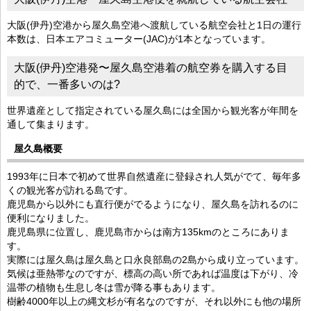
大阪(伊丹)空港から屋久島空港へ渡航している航空会社と1日の運行
本数は、日本エアコミューター(JAC)が1本となっています。
大阪(伊丹)空港発〜屋久島空港着の航空券を購入する目
的で、一番多いのは?
世界遺産として指定されている屋久島には全国から観光客が年間を
通して集まります。
屋久島概要
1993年に日本で初めて世界自然遺産に登録され人気がでて、毎年多
くの観光客が訪れる島です。
鹿児島から以外にも直行便がでるようになり、屋久島を訪れるのに
便利になりました。
鹿児島県に位置し、鹿児島市からは南方135kmのところにありま
す。
実際には屋久島は屋久島と口永良部島の2島から成り立っています。
気候は亜熱帯なのですが、標高の高い所であれば温度は下がり、冷
温帯の植物も生息し冬は雪が降る事もあります。
樹齢4000年以上の縄文杉が有名なのですが、それ以外にも他の場所