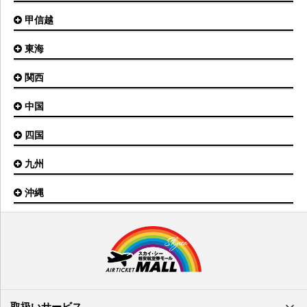
青森空港
富山空港
女満別空港
甲信越
東京(羽田)空港
三沢空港
能登空港
釧路空港
東京(成田)空港
いわて花巻空港
東海
新潟空港
稚内空港
茨城空港
福島空港
信州まつもと空港
とかち帯広空港
関西
名古屋(中部)空港
八丈島空港
大館能代空港
根室中標津空港
名古屋(小牧)空港
庄内空港
中国
大阪(伊丹)空港
奥尻空港
静岡空港
山形空港
大阪(関西)空港
利尻空港
四国
広島空港
神戸空港
岡山空港
九州
松山空港
南紀白浜空港
山口宇部空港
高松空港
但馬空港
沖縄
福岡空港
出雲空港
徳島空港
鹿児島空港
米子空港
沖縄(那覇)空港
高知空港
熊本空港
岩国空港
石垣空港
長崎空港
鳥取空港
宮古空港
宮崎空港
隠岐空港
北大東空港
大分空港
萩・石見空港
南大東空港
取扱いサービス