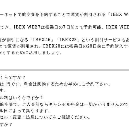
ーネットで航空券を予約することで運賃が割引される「IBEX WE
き、IBEX WEB7は搭乗日の7日前まで予約可能、IBEX W
割引になる「IBEX45」「IBEX28」という割引サービスも
ことで運賃が割引され、IBEX28には搭乗日の28日前に予約購入
安くするために活用しましょう。
いくらですか？
金は-円です。料金は変動するためお早めにご予約下さい。
す。
セル料はいくらですか？
の航空券で、ご入金前ならキャンセル料金は一切かかりませんの
ル日によって異なります。
セル・変更・払戻について
をご確認ください。
ですか？