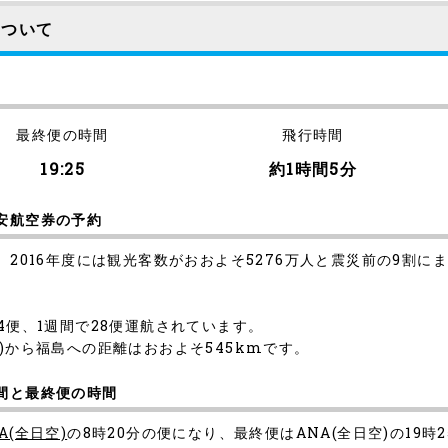
について
最終便の時間
飛行時間
19:25
約1時間5分
安航空券の予約
、2016年度には観光客数がおおよそ5276万人と震災前の9割
4便、1週間で28便運航されています。
)から福島への距離はおおよそ545kmです。
間と最終便の時間
A(全日空)
の8時20分の便になり、最終便はANA(全日空)の19時