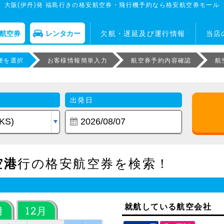
大阪(伊丹)発 福島行きの格安航空券・飛行機予約なら格安航空券モール
航空券
レンタカー
欠航・遅延及び運行情報
当店
便を選択
お客様情報簡単入力
航空券予約内容確認
航
出発日
空港
行の格安航空券を検索！
就航している航空会社
月
12月