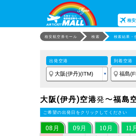
格安
格安航空券モール
検索
検索結果・
出発空港
到着空港
大阪(伊丹)空港
発〜
福島
ご希望の出発日をクリックしてください
08月
09月
10月
11