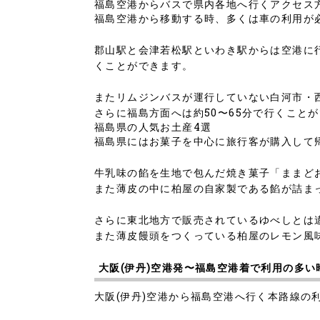
福島空港からバスで県内各地へ行くアクセス
福島空港から移動する時、多くは車の利用が
郡山駅と会津若松駅といわき駅からは空港に行
くことができます。
またリムジンバスが運行していない白河市・
さらに福島方面へは約50〜65分で行くこと
福島県の人気お土産4選
福島県にはお菓子を中心に旅行客が購入して
牛乳味の餡を生地で包んだ焼き菓子「ままど
また薄皮の中に柏屋の自家製である餡が詰ま
さらに東北地方で販売されているゆべしとは
また薄皮饅頭をつくっている柏屋のレモン風
大阪(伊丹)空港発〜福島空港着で利用の多い
大阪(伊丹)空港から福島空港へ行く本路線