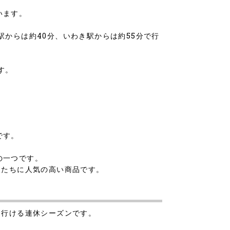
います。
からは約40分、いわき駅からは約55分で行
す。
です。
の一つです。
人たちに人気の高い商品です。
に行ける連休シーズンです。