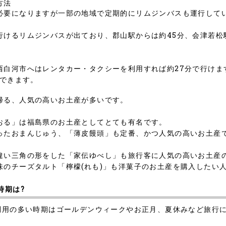
方法
必要になりますが一部の地域で定期的にリムジンバスも運行して
けるリムジンバスが出ており、郡山駅からは約45分、会津若松駅
西白河市へはレンタカー・タクシーを利用すれば約27分で行けま
ができます。
帰る、人気の高いお土産が多いです。
おる」は福島県のお土産としてとても有名です。
ったおまんじゅう、「薄皮饅頭」も定番、かつ人気の高いお土産
違い三角の形をした「家伝ゆべし」も旅行客に人気の高いお土産
味のチーズタルト「檸檬(れも)」も洋菓子のお土産を購入したい
時期は?
の利用の多い時期はゴールデンウィークやお正月、夏休みなど旅行