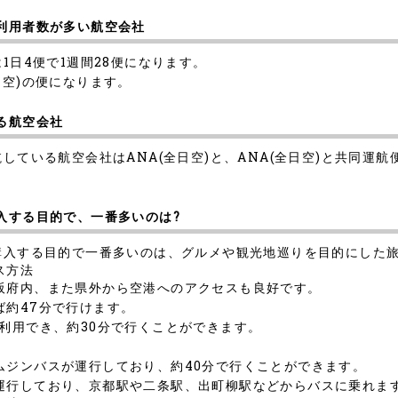
と利用者数が多い航空会社
1日4便で1週間28便になります。
日空)の便になります。
る航空会社
している航空会社はANA(全日空)と、ANA(全日空)と共同運
入する目的で、一番多いのは?
を購入する目的で一番多いのは、グルメや観光地巡りを目的にした
ス方法
阪府内、また県外から空港へのアクセスも良好です。
ば約47分で行けます。
利用でき、約30分で行くことができます。
ムジンバスが運行しており、約40分で行くことができます。
運行しており、京都駅や二条駅、出町柳駅などからバスに乗れま