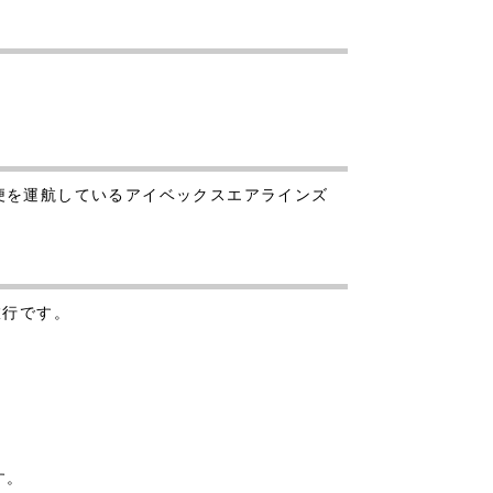
航便を運航しているアイベックスエアラインズ
旅行です。
す。