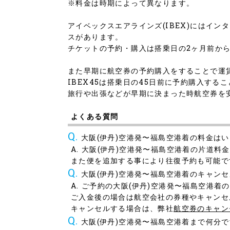
※料金は時期によって異なります。
アイベックスエアラインズ(IBEX)にはインタ
スがあります。
チケットの予約・購入は搭乗日の2ヶ月前からで
また早期に航空券の予約購入をすることで運賃が
IBEX45は搭乗日の45日前に予約購入する
旅行や出張などが早期に決まった時航空券を
よくある質問
大阪(伊丹)空港発〜福島空港着の料金は
大阪(伊丹)空港発〜福島空港着の片道料
また便を追加する事により往復予約も可能で
大阪(伊丹)空港発〜福島空港着のキャン
ご予約の大阪(伊丹)空港発〜福島空港着
ご入金後の場合は航空会社の券種やキャンセ
キャンセルする場合は、弊社
航空券のキャン
大阪(伊丹)空港発〜福島空港着まで何分