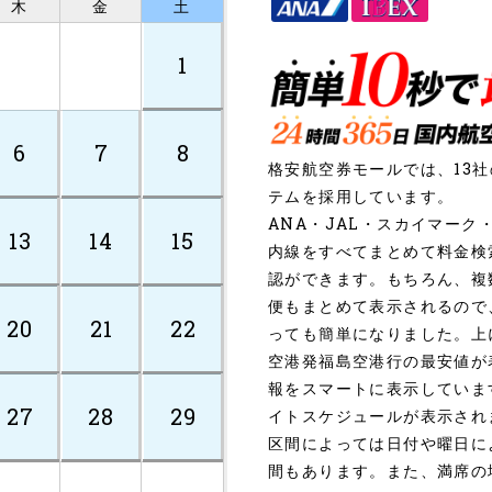
木
金
土
1
6
7
8
格安航空券モールでは、13
テムを採用しています。
ANA・JAL・スカイマー
13
14
15
内線をすべてまとめて料金検
認ができます。もちろん、複
便もまとめて表示されるので
20
21
22
っても簡単になりました。上
空港発福島空港行の最安値が
報をスマートに表示していま
27
28
29
イトスケジュールが表示され
区間によっては日付や曜日に
間もあります。また、満席の