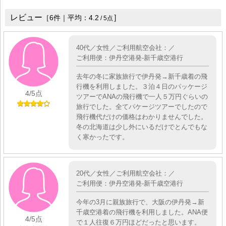
レビュー
］
［
6
件｜平均：
4.2
/
5
点
40代／女性／ご利用航空会社：／
ご利用便：伊丹空港発-新千歳空港行
去年の冬に家族旅行で伊丹発→新千歳着の飛
行機を利用しました。３泊４日のパッケージ
4
/5点
ツアーでANAの飛行機で一人５万円ぐらいの
旅行でした。全てパケージツアーでしたので
飛行機代だけの価格はわかりませんでした。
冬の北海道は少し外にいるだけでとんでもな
く寒かったです。
20代／女性／ご利用航空会社：／
ご利用便：伊丹空港発-新千歳空港行
今年の3月に親族旅行で、大阪の伊丹発→新
千歳空港着の飛行機を利用しました。ANA便
4
/5点
で１人往復６万円ほどだったと思います。