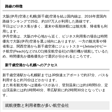
路線の特徴
大阪(伊丹)空港と札幌(新千歳)空港を結ぶ国内線は、2016年度国内
路線ランキングで25位、約107万人が利用した路線です。
平日はビジネス客が多く、週末や長期休暇には観光客、帰省客も利
用します。
伊丹空港は、大阪の中心地から近く、ビジネス利用客の場合は時間
優先で大阪(伊丹)空港を選ぶ傾向にありますが、一方の観光客や帰
省客は、関西空港から新千歳空港にジェットスター(Jetstar)やピー
チ航空(Peach)などのLCC(格安航空会社)の飛行機が就航しているた
め、時間優先か価格優先かで選択が分かれるところです。
新千歳空港から札幌へのアクセス
新千歳空港駅から札幌駅まではJR快速エアポートで約37分、バスを
利用すると約70分ほどかかります。
また有名観光地へは連絡バスがあり、登別温泉には約1時間5分、定
山渓温泉には約1時間40分、帯広駅前に約2時間30分となっていま
す。
就航便数と利用者数が多い航空会社