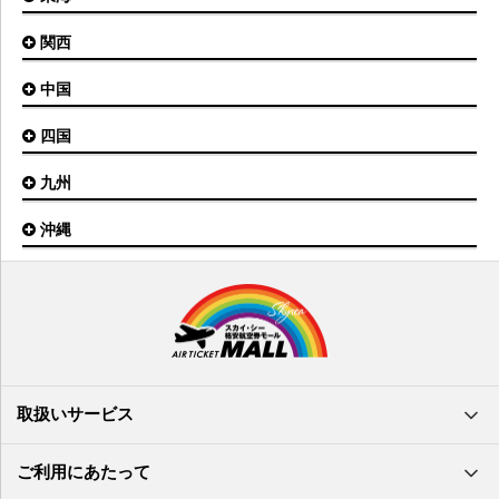
稚内空港
茨城空港
福島空港
信州まつもと空港
とかち帯広空港
関西
名古屋(中部)空港
八丈島空港
大館能代空港
根室中標津空港
名古屋(小牧)空港
庄内空港
中国
大阪(伊丹)空港
奥尻空港
静岡空港
山形空港
大阪(関西)空港
利尻空港
四国
広島空港
神戸空港
岡山空港
九州
松山空港
南紀白浜空港
山口宇部空港
高松空港
但馬空港
沖縄
福岡空港
出雲空港
徳島空港
鹿児島空港
米子空港
沖縄(那覇)空港
高知空港
熊本空港
岩国空港
石垣空港
長崎空港
鳥取空港
宮古空港
宮崎空港
隠岐空港
北大東空港
大分空港
萩・石見空港
南大東空港
取扱いサービス
北九州空港
久米島空港
佐賀空港
多良間空港
ご利用にあたって
奄美大島空港