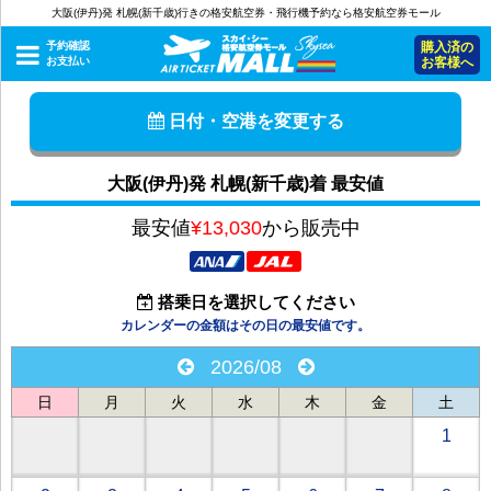
大阪(伊丹)発 札幌(新千歳)行きの格安航空券・飛行機予約なら格安航空券モール
予約確認
購入済の
お支払い
お客様へ
日付・空港を変更する
大阪(伊丹)発 札幌(新千歳)着 最安値
最安値
¥13,030
から販売中
搭乗日を選択してください
カレンダーの金額はその日の最安値です。
2026/08
日
月
火
水
木
金
土
1