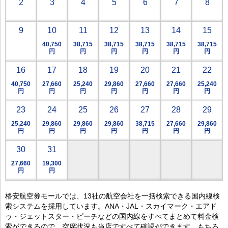
2
3
4
5
6
7
8
9
10
11
12
13
14
15
40,750
38,715
38,715
38,715
38,715
38,715
円
円
円
円
円
円
16
17
18
19
20
21
22
40,750
27,660
25,240
29,860
27,660
27,660
25,240
円
円
円
円
円
円
円
23
24
25
26
27
28
29
25,240
29,860
29,860
29,860
38,715
27,660
29,860
円
円
円
円
円
円
円
30
31
27,660
19,300
円
円
格安航空券モールでは、13社の航空会社を一括検索できる国内線検
索システムを採用しています。ANA・JAL・スカイマーク・エアド
ゥ・ジェットスター・ピーチなどの国内線をすべてまとめて料金検
索ができるので、空席状況も当店ですべて確認ができます。もちろ