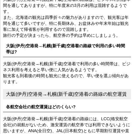
間を通してありますが、特に年度末の3月の利用は混雑するようで
す。
また、北海道の観光は四季折々の魅力がありますので、観光客は年
間を通じて多いですが、特に長期休み、お盆休みや年末年始は観光
客に加えて帰省客が利用するので混雑します。
旅行の予定が決まったら、航空券の予約は早めにしましょう。
大阪(伊丹)空港発→札幌(新千歳)空港着の路線で利用の多い時間
帯は?
大阪(伊丹)空港発→札幌(新千歳)空港着で利用の多い時間帯は、ビジ
ネス利用を考えると早い便に人気があるようです。
観光客も到着後の時間も観光に使えるので、早い便を選ぶ傾向があ
ります。
大阪(伊丹)空港発→札幌(新千歳)空港着の路線の航空運賃
各航空会社の航空運賃はどのくらい?
大阪(伊丹)空港発→札幌(新千歳)空港着の路線には、LCC(格安航空
会社)の就航がないため、激安運賃の航空券では利用できないように
思いますが、ANA(全日空)、JAL(日本航空)ともに早期割引運賃や直