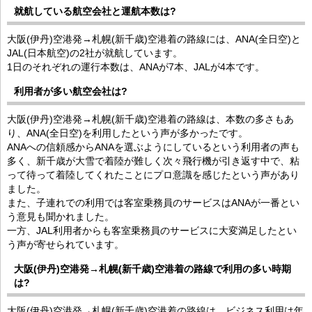
就航している航空会社と運航本数は?
大阪(伊丹)空港発→札幌(新千歳)空港着の路線には、ANA(全日空)と
JAL(日本航空)の2社が就航しています。
1日のそれぞれの運行本数は、ANAが7本、JALが4本です。
利用者が多い航空会社は?
大阪(伊丹)空港発→札幌(新千歳)空港着の路線は、本数の多さもあ
り、ANA(全日空)を利用したという声が多かったです。
ANAへの信頼感からANAを選ぶようにしているという利用者の声も
多く、新千歳が大雪で着陸が難しく次々飛行機が引き返す中で、粘
って待って着陸してくれたことにプロ意識を感じたという声があり
ました。
また、子連れでの利用では客室乗務員のサービスはANAが一番とい
う意見も聞かれました。
一方、JAL利用者からも客室乗務員のサービスに大変満足したとい
う声が寄せられています。
大阪(伊丹)空港発→札幌(新千歳)空港着の路線で利用の多い時期
は?
大阪(伊丹)空港発→札幌(新千歳)空港着の路線は、ビジネス利用は年