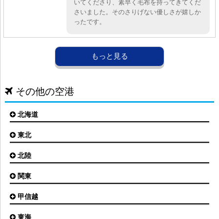
いてくださり、素早く毛布を持ってきてくだ
さいました。そのさりげない優しさが嬉しか
ったです。
その他の空港
北海道
東北
札幌(新千歳)空港
函館空港
北陸
仙台空港
旭川空港
秋田空港
関東
小松空港
オホーツク紋別空港
青森空港
富山空港
女満別空港
甲信越
東京(羽田)空港
三沢空港
能登空港
釧路空港
東京(成田)空港
いわて花巻空港
東海
新潟空港