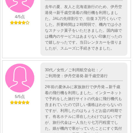
去年の夏、友人と北海道旅行のため、伊丹空
港発⇒新千歳空港着の飛行機を利用しまし
4
/5点
た。JALの先得割引で、往復３万円くらいで
した。所要時間は２時間弱で、機内では小さ
なスナック菓子をいただきました。国内線で
は機内のサービスはあまりない印象だったの
で嬉しかったです。当日レンタカーを借りま
したが、スムーズに手続きできました。
30代／女性／ご利用航空会社：／
ご利用便：伊丹空港発-新千歳空港行
2年前の夏休みに家族旅行で伊丹発→新千歳
着の飛行機を利用しました。インターネット
5
/5点
で予約をした旅行サイトの代金に飛行機代も
含まれていたので詳しい価格はわからないの
ですが、利用したのはちょうどお盆の時期で
す。有名ホテルに滞在したわけではないです
が、旅行代金は一人当たり七万円程度でし
た。娘が機内で寒がっていたことにすぐ気付