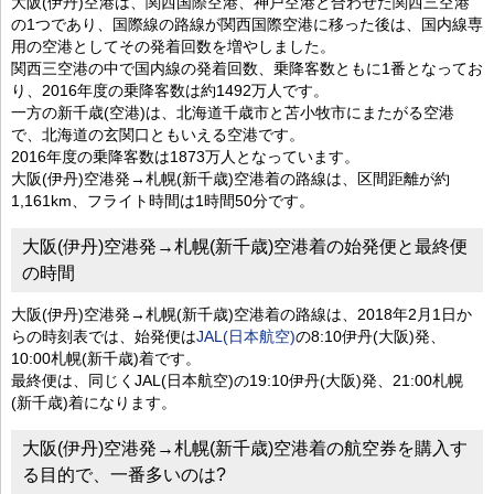
大阪(伊丹)空港は、関西国際空港、神戸空港と合わせた関西三空港
の1つであり、国際線の路線が関西国際空港に移った後は、国内線専
用の空港としてその発着回数を増やしました。
関西三空港の中で国内線の発着回数、乗降客数ともに1番となってお
り、2016年度の乗降客数は約1492万人です。
一方の新千歳(空港)は、北海道千歳市と苫小牧市にまたがる空港
で、北海道の玄関口ともいえる空港です。
2016年度の乗降客数は1873万人となっています。
大阪(伊丹)空港発→札幌(新千歳)空港着の路線は、区間距離が約
1,161km、フライト時間は1時間50分です。
大阪(伊丹)空港発→札幌(新千歳)空港着の始発便と最終便
の時間
大阪(伊丹)空港発→札幌(新千歳)空港着の路線は、2018年2月1日か
らの時刻表では、始発便は
JAL(日本航空)
の8:10伊丹(大阪)発、
10:00札幌(新千歳)着です。
最終便は、同じくJAL(日本航空)の19:10伊丹(大阪)発、21:00札幌
(新千歳)着になります。
大阪(伊丹)空港発→札幌(新千歳)空港着の航空券を購入す
る目的で、一番多いのは?