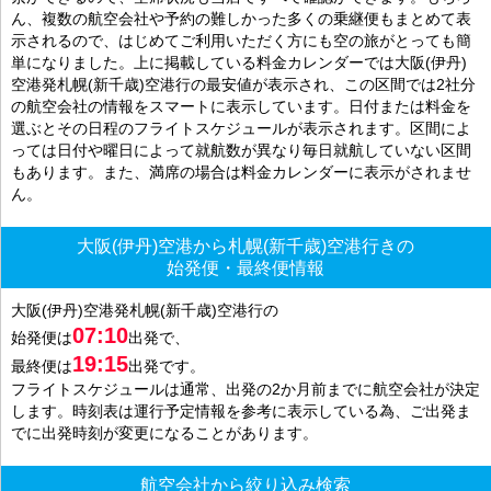
ん、複数の航空会社や予約の難しかった多くの乗継便もまとめて表
示されるので、はじめてご利用いただく方にも空の旅がとっても簡
単になりました。上に掲載している料金カレンダーでは大阪(伊丹)
空港発札幌(新千歳)空港行の最安値が表示され、この区間では2社分
の航空会社の情報をスマートに表示しています。日付または料金を
選ぶとその日程のフライトスケジュールが表示されます。区間によ
っては日付や曜日によって就航数が異なり毎日就航していない区間
もあります。また、満席の場合は料金カレンダーに表示がされませ
ん。
大阪(伊丹)空港から札幌(新千歳)空港行きの
始発便・最終便情報
大阪(伊丹)空港発札幌(新千歳)空港行の
07:10
始発便は
出発で、
19:15
最終便は
出発です。
フライトスケジュールは通常、出発の2か月前までに航空会社が決定
します。時刻表は運行予定情報を参考に表示している為、ご出発ま
でに出発時刻が変更になることがあります。
航空会社から絞り込み検索