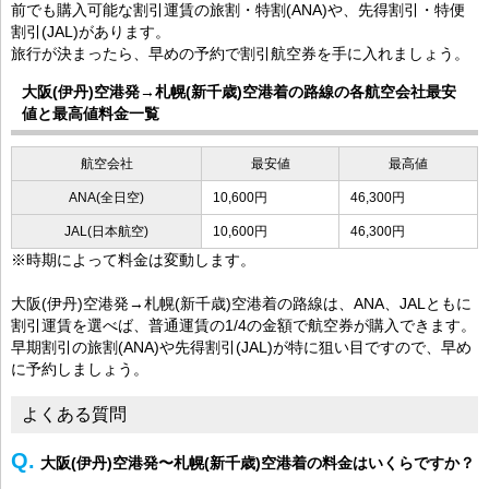
前でも購入可能な割引運賃の旅割・特割(ANA)や、先得割引・特便
割引(JAL)があります。
旅行が決まったら、早めの予約で割引航空券を手に入れましょう。
大阪(伊丹)空港発→札幌(新千歳)空港着の路線の各航空会社最安
値と最高値料金一覧
航空会社
最安値
最高値
ANA(全日空)
10,600円
46,300円
JAL(日本航空)
10,600円
46,300円
※時期によって料金は変動します。
大阪(伊丹)空港発→札幌(新千歳)空港着の路線は、ANA、JALともに
割引運賃を選べば、普通運賃の1/4の金額で航空券が購入できます。
早期割引の旅割(ANA)や先得割引(JAL)が特に狙い目ですので、早め
に予約しましょう。
よくある質問
大阪(伊丹)空港発〜札幌(新千歳)空港着の料金はいくらですか？