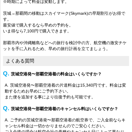
※時期によって料金は変動します。
茨城→那覇間の移動はスカイマーク(Skymark)の早期割引がお得で
す。
最安値で購入するなら早めの予約を。
いま得なら7,100円で購入できます。
那覇市内や沖縄離島などへの旅行を検討中の方、航空機の激安チケ
ットを手に入れるため、早めの旅行計画を立てましょう。
よくある質問
茨城空港発〜那覇空港着の料金はいくらですか？
茨城空港発〜那覇空港着の片道料金は15,340円です。料金は変
動するためお早めにご予約下さい。
また便を追加する事により往復予約も可能です。
茨城空港発〜那覇空港着のキャンセル料はいくらですか？
ご予約の茨城空港発〜那覇空港着の航空券で、ご入金前ならキ
ャンセル料金は一切かかりませんのでご安心ください。
ご入金後の場合は航空会社の券種やキャンセル日によって異なり