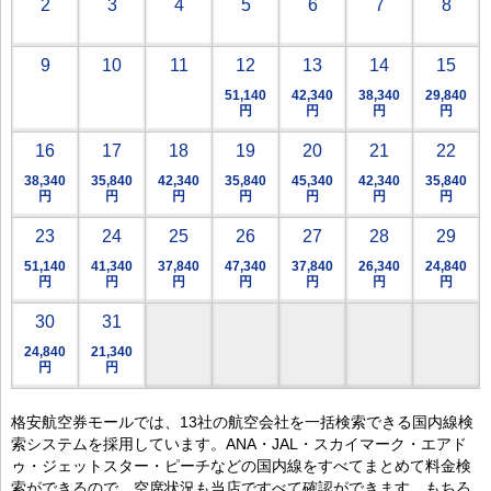
2
3
4
5
6
7
8
9
10
11
12
13
14
15
51,140
42,340
38,340
29,840
円
円
円
円
16
17
18
19
20
21
22
38,340
35,840
42,340
35,840
45,340
42,340
35,840
円
円
円
円
円
円
円
23
24
25
26
27
28
29
51,140
41,340
37,840
47,340
37,840
26,340
24,840
円
円
円
円
円
円
円
30
31
24,840
21,340
円
円
格安航空券モールでは、13社の航空会社を一括検索できる国内線検
索システムを採用しています。ANA・JAL・スカイマーク・エアド
ゥ・ジェットスター・ピーチなどの国内線をすべてまとめて料金検
索ができるので、空席状況も当店ですべて確認ができます。もちろ