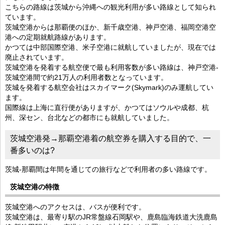
こちらの路線は茨城から沖縄への観光利用が多い路線として知られ
ています。
茨城空港からは那覇便のほか、新千歳空港、神戸空港、福岡空港空
港への定期就航路線があります。
かつては中部国際空港、米子空港に就航していましたが、現在では
廃止されています。
茨城空港を発着する航空便で最も利用客数が多い路線は、神戸空港-
茨城空港間で約21万人の利用者数となっています。
茨城を発着する航空会社はスカイマーク(Skymark)のみ運航してい
ます。
国際線は上海に直行便がありますが、かつてはソウルや成都、杭
州、深セン、台北などの都市にも就航していました。
茨城空港発→那覇空港着の航空券を購入する目的で、一
番多いのは?
茨城-那覇間は年間を通じての旅行などで利用者の多い路線です。
茨城空港の特徴
茨城空港へのアクセスは、バスが便利です。
茨城空港は、最寄り駅のJR常盤線石岡駅や、鹿島臨海鉄道大洗鹿島