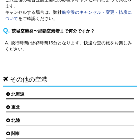
ます。
キャンセルする場合は、弊社
航空券のキャンセル・変更・払戻に
ついて
をご確認ください。
茨城空港発〜那覇空港着まで何分ですか？
飛行時間は約3時間15分となります。快適な空の旅をお楽しみ
ください。
その他の空港
北海道
東北
札幌(新千歳)空港
函館空港
北陸
仙台空港
旭川空港
秋田空港
関東
小松空港
オホーツク紋別空港
青森空港