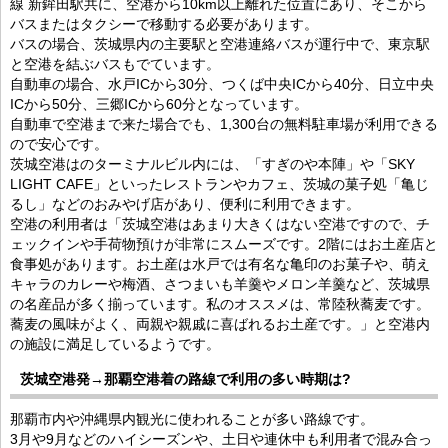
線 新鉾田駅共に、空港から10km以上離れた位置にあり、そこから
バスまたはタクシーで移動する必要があります。
バスの場合、茨城県内の主要駅と空港連絡バスが運行中で、東京駅
と空港を結ぶバスもでています。
自動車の場合、水戸ICから30分、つくば中央ICから40分、日立中央
ICから50分、三郷ICから60分となっています。
自動車で空港まで来た場合でも、1,300台の無料駐車場が利用できる
ので安心です。
茨城空港はのターミナルビル内には、「すぎのや本陣」や「SKY
LIGHT CAFE」といったレストランやカフェ、茨城の菓子処「亀じ
るし」などのおみやげ店があり、便利に利用できます。
空港の利用者は「茨城空港はあまり大きくはない空港ですので、チ
ェックインや手荷物預けが非常にスムーズです。2階にはお土産店と
食事処があります。お土産は水戸では有名な亀印のお菓子や、萌え
キャラのカレーや梅酒、さつまいも羊羹やメロン羊羹など、茨城県
の名産品が多く揃っています。私のオススメは、常陸秋蕎麦です。
蕎麦の風味がよく、両親や親戚に喜ばれるお土産です。」と空港内
の施設に満足しているようです。
茨城空港発→那覇空港着の路線で利用の多い時期は?
那覇市内や沖縄県内観光に使われることが多い路線です。
3月や9月などのハイシーズンや、土日や連休中も利用者で混み合っ