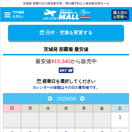
茨城発 那覇行きの格安航空券・飛行機予約なら格安航空券モール
予約確認
購入済の
お支払い
お客様へ
日付・空港を変更する
茨城発 那覇着 最安値
最安値
¥15,340
から販売中
搭乗日を選択してください
カレンダーの金額はその日の最安値です。
2026/08
日
月
火
水
木
金
土
1