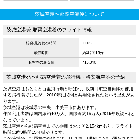
茨城空港〜那覇空港便について
茨城空港発 那覇空港着のフライト情報
始発/最終便の時間
11:05
飛行時間
約3時間15分
航空券の最安値
¥15,340
茨城空港発〜那覇空港着の飛行機・格安航空券の予約
茨城空港はもともと百里飛行場と呼ばれ、以前は航空自衛隊が使用
する飛行場でしたが、2010年に民間と共用化されたという歴史があ
ります。
茨城空港は茨城県の中央、小美玉市にあります。
年間利用者数は国内線約40万人、国際線約15万人(2015年度調べ)と
なっています。
茨城空港から那覇空港までの距離はおよそ2,154kmあり、フライト
時間は約3時間15分掛かります。
この茨城発―那覇着の路線には、1日1便、1週間に7便が運航されて