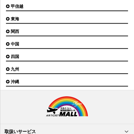
富山空港
女満別空港
甲信越
東京(羽田)空港
三沢空港
能登空港
釧路空港
東京(成田)空港
いわて花巻空港
東海
新潟空港
稚内空港
茨城空港
福島空港
信州まつもと空港
とかち帯広空港
関西
名古屋(中部)空港
八丈島空港
大館能代空港
根室中標津空港
名古屋(小牧)空港
庄内空港
中国
大阪(伊丹)空港
奥尻空港
静岡空港
山形空港
大阪(関西)空港
利尻空港
四国
広島空港
神戸空港
岡山空港
九州
松山空港
南紀白浜空港
山口宇部空港
高松空港
但馬空港
沖縄
福岡空港
出雲空港
徳島空港
鹿児島空港
米子空港
沖縄(那覇)空港
高知空港
熊本空港
岩国空港
石垣空港
長崎空港
鳥取空港
宮古空港
宮崎空港
隠岐空港
北大東空港
大分空港
萩・石見空港
南大東空港
取扱いサービス
北九州空港