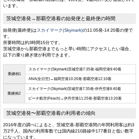
います。
茨城空港発→那覇空港着の始発便と最終便の時間
始発便(最終便)は
スカイマーク(Skymark)
の11:05発-14:20着の便で
す。
所要時間は約3時間15分です。
茨城空港から那覇空港までもっと早い時間にアクセスしたい場合、
以下の乗り継ぎ便が利用できます。
スカイマーク(Skymark)茨城空港7:35発-福岡空港9:40着
乗継例1
ANA(全日空)→福岡空港10:20発-那覇空港12:10着
スカイマーク(Skymark)茨城空港7:35発-伊丹空港9:40着
乗継例2
ピーチ航空(Peach)→伊丹空港11:25発-那覇空港13:20着
茨城空港発〜那覇空港着の利用者の傾向
2016年度の調べによると、茨城空港-那覇空港間の年間利用客は約3
万2千人、国内の利用客数では国内線210路線中177番目と低い数字
になっています。