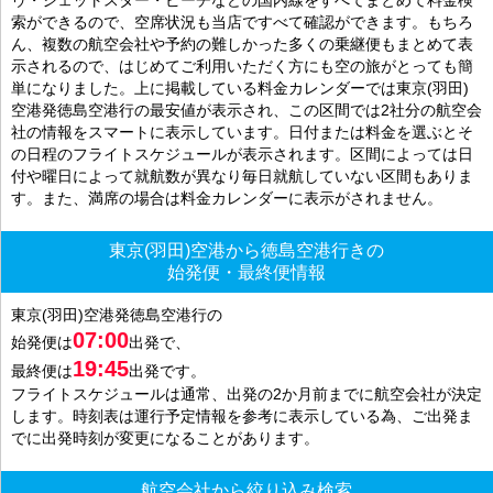
索ができるので、空席状況も当店ですべて確認ができます。もちろ
ん、複数の航空会社や予約の難しかった多くの乗継便もまとめて表
示されるので、はじめてご利用いただく方にも空の旅がとっても簡
単になりました。上に掲載している料金カレンダーでは東京(羽田)
空港発徳島空港行の最安値が表示され、この区間では2社分の航空会
社の情報をスマートに表示しています。日付または料金を選ぶとそ
の日程のフライトスケジュールが表示されます。区間によっては日
付や曜日によって就航数が異なり毎日就航していない区間もありま
す。また、満席の場合は料金カレンダーに表示がされません。
東京(羽田)空港から徳島空港行きの
始発便・最終便情報
東京(羽田)空港発徳島空港行の
07:00
始発便は
出発で、
19:45
最終便は
出発です。
フライトスケジュールは通常、出発の2か月前までに航空会社が決定
します。時刻表は運行予定情報を参考に表示している為、ご出発ま
でに出発時刻が変更になることがあります。
航空会社から絞り込み検索