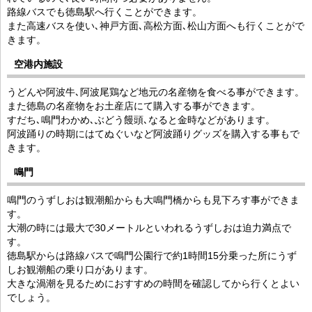
路線バスでも徳島駅へ行くことができます。
また高速バスを使い､神戸方面､高松方面､松山方面へも行くことがで
きます。
空港内施設
うどんや阿波牛､阿波尾鶏など地元の名産物を食べる事ができます。
また徳島の名産物をお土産店にて購入する事ができます。
すだち､鳴門わかめ､ぶどう饅頭､なると金時などがあります。
阿波踊りの時期にはてぬぐいなど阿波踊りグッズを購入する事もで
きます。
鳴門
鳴門のうずしおは観潮船からも大鳴門橋からも見下ろす事ができま
す。
大潮の時には最大で30メートルといわれるうずしおは迫力満点で
す。
徳島駅からは路線バスで鳴門公園行で約1時間15分乗った所にうず
しお観潮船の乗り口があります。
大きな渦潮を見るためにおすすめの時間を確認してから行くとよい
でしょう。