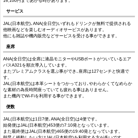
16,100円まであがる時があります。
サービス
JAL(日本航空)､ANA(全日空)いずれもドリンクが無料で提供される
他映画などを楽しむオーディオサービスがあります。
他にも雑誌や機内販売などサービスを受ける事ができます。
座席
ANA(全日空)は全席に液晶モニターやUSBポートがついているエア
バスA321を順次導入しています。
またプレミアムクラスを選ぶ事ができ､座席は127センチと快適で
す。
JAL(日本航空)は本革シートをつかっており､やわらかくてなめらか
な素材の為長時間座っていても疲れる事はありません。
また機内でWi-Fiを利用する事ができます。
便数
JAL(日本航空)は1日7便､ANA(全日空)は4便です。
始発便はJAL(日本航空)453便の7:10発となっています。
また最終便はJAL(日本航空)465便の19:40発となっています。
朝早く移動したい方はJAL(日本航空)を利用する方が多いです。