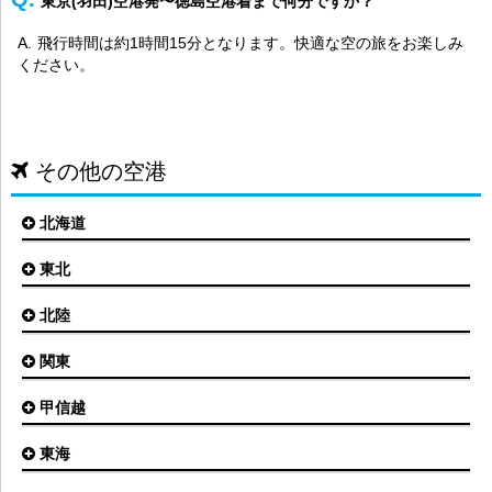
東京(羽田)空港発〜徳島空港着まで何分ですか？
飛行時間は約1時間15分となります。快適な空の旅をお楽しみ
ください。
その他の空港
北海道
東北
札幌(新千歳)空港
函館空港
北陸
仙台空港
旭川空港
秋田空港
関東
小松空港
オホーツク紋別空港
青森空港
富山空港
女満別空港
甲信越
東京(羽田)空港
三沢空港
能登空港
釧路空港
東京(成田)空港
いわて花巻空港
東海
新潟空港
稚内空港
茨城空港
福島空港
信州まつもと空港
とかち帯広空港