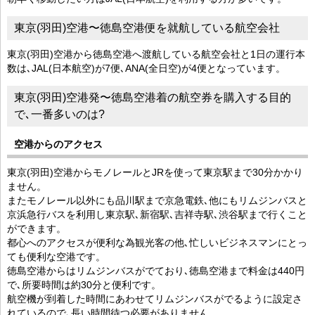
東京(羽田)空港〜徳島空港便を就航している航空会社
東京(羽田)空港から徳島空港へ渡航している航空会社と1日の運行本
数は､JAL(日本航空)が7便､ANA(全日空)が4便となっています。
東京(羽田)空港発〜徳島空港着の航空券を購入する目的
で､一番多いのは?
空港からのアクセス
東京(羽田)空港からモノレールとJRを使って東京駅まで30分かかり
ません。
またモノレール以外にも品川駅まで京急電鉄､他にもリムジンバスと
京浜急行バスを利用し東京駅､新宿駅､吉祥寺駅､渋谷駅まで行くこと
ができます。
都心へのアクセスが便利な為観光客の他､忙しいビジネスマンにとっ
ても便利な空港です。
徳島空港からはリムジンバスがでており､徳島空港まで料金は440円
で､所要時間は約30分と便利です。
航空機が到着した時間にあわせてリムジンバスがでるように設定さ
れているので､長い時間待つ必要がありません。