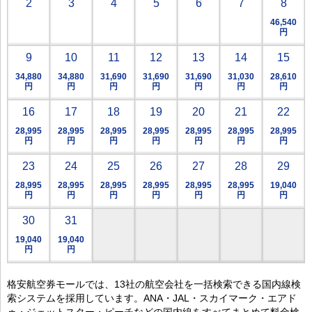
2
3
4
5
6
7
8
46,540
円
9
10
11
12
13
14
15
34,880
34,880
31,690
31,690
31,690
31,030
28,610
円
円
円
円
円
円
円
16
17
18
19
20
21
22
28,995
28,995
28,995
28,995
28,995
28,995
28,995
円
円
円
円
円
円
円
23
24
25
26
27
28
29
28,995
28,995
28,995
28,995
28,995
28,995
19,040
円
円
円
円
円
円
円
30
31
19,040
19,040
円
円
格安航空券モールでは、13社の航空会社を一括検索できる国内線検
索システムを採用しています。ANA・JAL・スカイマーク・エアド
ゥ・ジェットスター・ピーチなどの国内線をすべてまとめて料金検