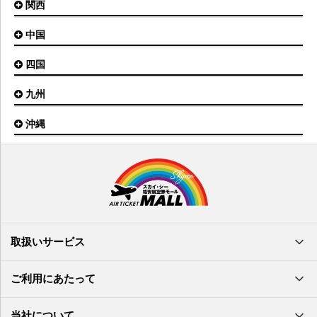
関西
名古屋(中部)空港
八丈島空港
大館能代空港
根室中標津空港
名古屋(小牧)空港
庄内空港
中国
大阪(伊丹)空港
奥尻空港
静岡空港
山形空港
大阪(関西)空港
利尻空港
四国
広島空港
神戸空港
岡山空港
九州
松山空港
南紀白浜空港
山口宇部空港
高松空港
但馬空港
沖縄
福岡空港
出雲空港
徳島空港
鹿児島空港
米子空港
沖縄(那覇)空港
高知空港
熊本空港
岩国空港
石垣空港
長崎空港
鳥取空港
宮古空港
宮崎空港
隠岐空港
北大東空港
大分空港
萩・石見空港
南大東空港
取扱いサービス
北九州空港
久米島空港
佐賀空港
多良間空港
ご利用にあたって
奄美大島空港
与那国空港
徳之島空港
当社について