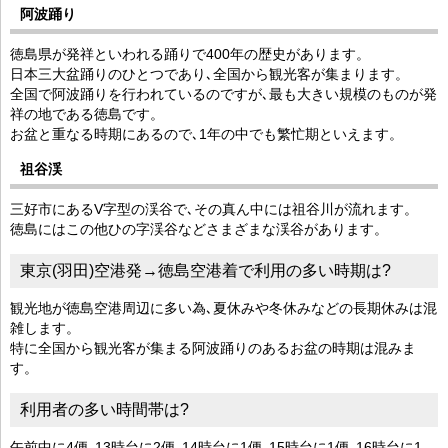
阿波踊り
徳島県が発祥といわれる踊りで400年の歴史があります。
日本三大盆踊りのひとつであり､全国から観光客が集まります。
全国で阿波踊りを行われているのですが､最も大きい規模のものが発
祥の地である徳島です。
お盆と重なる時期にあるので､1年の中でも繁忙期といえます。
祖谷渓
三好市にあるV字型の渓谷で､その真ん中には祖谷川が流れます。
徳島にはこの他ひの字渓谷などさまざまな渓谷があります。
東京(羽田)空港発→徳島空港着で利用の多い時期は?
観光地が徳島空港周辺に多い為､夏休みや冬休みなどの長期休みは混
雑します。
特に全国から観光客が集まる阿波踊りのあるお盆の時期は混みま
す。
利用者の多い時間帯は?
午前中に4便､13時台に2便､14時台に1便､15時台に1便､16時台に1