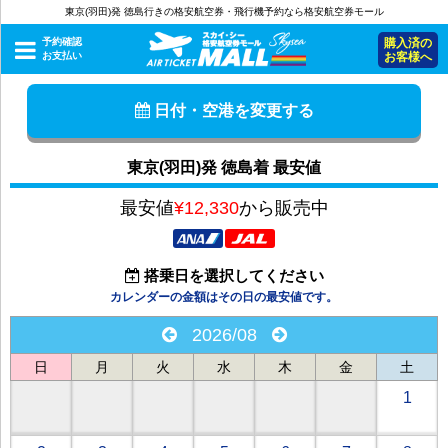
東京(羽田)発 徳島行きの格安航空券・飛行機予約なら格安航空券モール
予約確認
購入済の
お支払い
お客様へ
日付・空港を変更する
東京(羽田)発 徳島着 最安値
最安値
¥12,330
から販売中
搭乗日を選択してください
カレンダーの金額はその日の最安値です。
2026/08
日
月
火
水
木
金
土
1