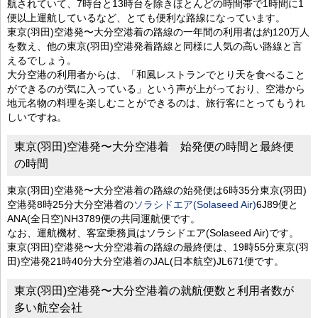
航されていて、7時台と13時台を除きほとんどの時間帯で1時間に1
便以上運航しているなど、とても便利な路線になっています。
東京(羽田)空港発〜大分空港着の路線の一年間の利用者は約120万人
を数え、他の東京(羽田)空港発着路線と同様に人気の高い路線と言
えるでしょう。
大分空港の利用者からは、「和風レストランでとり天を食べること
ができるのが気に入っている」という声が上がっており、空港から
地元名物の料理を楽しむことができるのは、旅行客にとってもうれ
しいですね。
東京(羽田)空港発〜大分空港着 始発便の時間と最終便
の時間
東京(羽田)空港発〜大分空港着の路線の始発便は6時35分東京(羽田)
空港発8時25分大分空港着の
ソラシドエア(Solaseed Air)
6J89便と
ANA(全日空)NH3789便の共同運航便です。
なお、運航機材、客室乗務員はソラシドエア(Solaseed Air)です。
東京(羽田)空港発〜大分空港着の路線の最終便は、19時55分東京(羽
田)空港発21時40分大分空港着のJAL(日本航空)JL671便です。
東京(羽田)空港発〜大分空港着の就航便数と利用者数が
多い航空会社