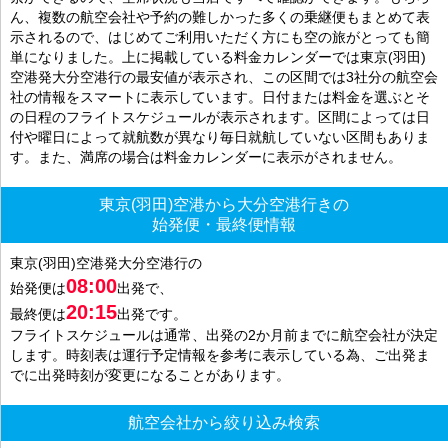
ん、複数の航空会社や予約の難しかった多くの乗継便もまとめて表
示されるので、はじめてご利用いただく方にも空の旅がとっても簡
単になりました。上に掲載している料金カレンダーでは東京(羽田)
空港発大分空港行の最安値が表示され、この区間では3社分の航空会
社の情報をスマートに表示しています。日付または料金を選ぶとそ
の日程のフライトスケジュールが表示されます。区間によっては日
付や曜日によって就航数が異なり毎日就航していない区間もありま
す。また、満席の場合は料金カレンダーに表示がされません。
東京(羽田)空港から大分空港行きの
始発便・最終便情報
東京(羽田)空港発大分空港行の
08:00
始発便は
出発で、
20:15
最終便は
出発です。
フライトスケジュールは通常、出発の2か月前までに航空会社が決定
します。時刻表は運行予定情報を参考に表示している為、ご出発ま
でに出発時刻が変更になることがあります。
航空会社から絞り込み検索