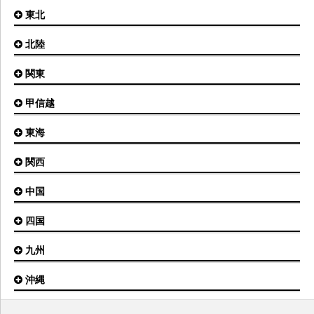
東北
札幌(新千歳)空港
函館空港
北陸
仙台空港
旭川空港
秋田空港
関東
小松空港
オホーツク紋別空港
青森空港
富山空港
女満別空港
甲信越
東京(羽田)空港
三沢空港
能登空港
釧路空港
東京(成田)空港
いわて花巻空港
東海
新潟空港
稚内空港
茨城空港
福島空港
信州まつもと空港
とかち帯広空港
関西
名古屋(中部)空港
八丈島空港
大館能代空港
根室中標津空港
名古屋(小牧)空港
庄内空港
中国
大阪(伊丹)空港
奥尻空港
静岡空港
山形空港
大阪(関西)空港
利尻空港
四国
広島空港
神戸空港
岡山空港
九州
松山空港
南紀白浜空港
山口宇部空港
高松空港
但馬空港
沖縄
福岡空港
出雲空港
徳島空港
鹿児島空港
米子空港
沖縄(那覇)空港
高知空港