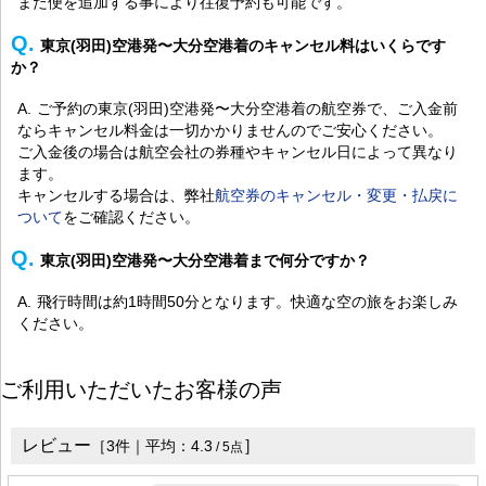
また便を追加する事により往復予約も可能です。
東京(羽田)空港発〜大分空港着のキャンセル料はいくらです
か？
ご予約の東京(羽田)空港発〜大分空港着の航空券で、ご入金前
ならキャンセル料金は一切かかりませんのでご安心ください。
ご入金後の場合は航空会社の券種やキャンセル日によって異なり
ます。
キャンセルする場合は、弊社
航空券のキャンセル・変更・払戻に
ついて
をご確認ください。
東京(羽田)空港発〜大分空港着まで何分ですか？
飛行時間は約1時間50分となります。快適な空の旅をお楽しみ
ください。
ご利用いただいたお客様の声
レビュー
］
［
3
件｜平均：
4.3
/
5
点