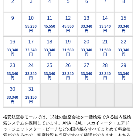
2
3
4
5
6
7
8
9
10
11
12
13
14
15
55,230
45,550
45,550
33,340
33,340
33,340
円
円
円
円
円
円
16
17
18
19
20
21
22
33,340
33,340
33,340
31,580
33,340
31,580
33,340
円
円
円
円
円
円
円
23
24
25
26
27
28
29
33,340
33,340
33,340
33,340
33,340
33,340
33,340
円
円
円
円
円
円
円
30
31
33,340
19,150
円
円
格安航空券モールでは、13社の航空会社を一括検索できる国内線検
索システムを採用しています。ANA・JAL・スカイマーク・エアド
ゥ・ジェットスター・ピーチなどの国内線をすべてまとめて料金検
索ができるので、空席状況も当店ですべて確認ができます。もちろ