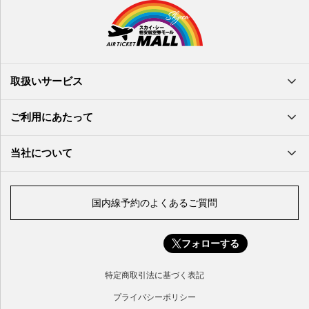
熊本空港
岩国空港
石垣空港
長崎空港
鳥取空港
宮古空港
宮崎空港
隠岐空港
北大東空港
大分空港
萩・石見空港
南大東空港
取扱いサービス
北九州空港
久米島空港
佐賀空港
多良間空港
ご利用にあたって
奄美大島空港
与那国空港
徳之島空港
当社について
沖永良部空港
喜界島空港
国内線予約のよくあるご質問
与論空港
屋久島空港
フォローする
種子島空港
対馬空港
特定商取引法に基づく表記
五島福江空港
プライバシーポリシー