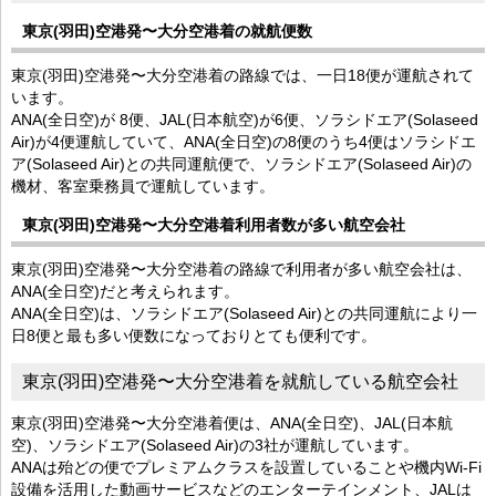
東京(羽田)空港発〜大分空港着の就航便数
東京(羽田)空港発〜大分空港着の路線では、一日18便が運航されて
います。
ANA(全日空)が 8便、JAL(日本航空)が6便、ソラシドエア(Solaseed
Air)が4便運航していて、ANA(全日空)の8便のうち4便はソラシドエ
ア(Solaseed Air)との共同運航便で、ソラシドエア(Solaseed Air)の
機材、客室乗務員で運航しています。
東京(羽田)空港発〜大分空港着利用者数が多い航空会社
東京(羽田)空港発〜大分空港着の路線で利用者が多い航空会社は、
ANA(全日空)だと考えられます。
ANA(全日空)は、ソラシドエア(Solaseed Air)との共同運航により一
日8便と最も多い便数になっておりとても便利です。
東京(羽田)空港発〜大分空港着を就航している航空会社
東京(羽田)空港発〜大分空港着便は、ANA(全日空)、JAL(日本航
空)、ソラシドエア(Solaseed Air)の3社が運航しています。
ANAは殆どの便でプレミアムクラスを設置していることや機内Wi-Fi
設備を活用した動画サービスなどのエンターテインメント、JALは