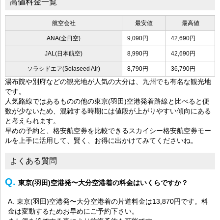
高値料金一覧
航空会社
最安値
最高値
ANA(全日空)
9,090円
42,690円
JAL(日本航空)
8,990円
42,690円
ソラシドエア(Solaseed Air)
8,790円
36,790円
湯布院や別府などの観光地が人気の大分は、九州でも有名な観光地
です。
人気路線ではあるものの他の東京(羽田)空港発着路線と比べると便
数が少ないため、混雑する時期には値段が上がりやすい傾向にある
と考えられます。
早めの予約と、格安航空券を比較できるスカイシー格安航空券モー
ルを上手に活用して、賢く、お得に出かけてみてくださいね。
よくある質問
東京(羽田)空港発〜大分空港着の料金はいくらですか？
東京(羽田)空港発〜大分空港着の片道料金は13,870円です。料
金は変動するためお早めにご予約下さい。