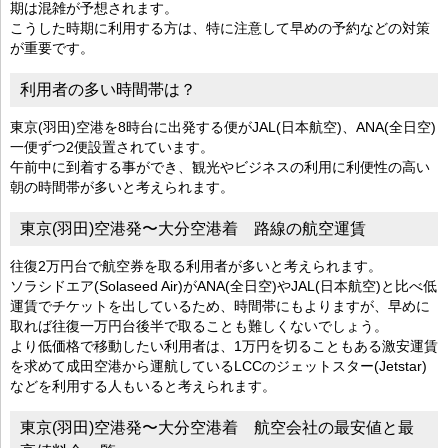
期は混雑が予想されます。
こうした時期に利用する方は、特に注意して早めの予約などの対策
が重要です。
利用者の多い時間帯は？
東京(羽田)空港を8時台に出発する便がJAL(日本航空)、ANA(全日空)
一便ずつ2便設置されています。
午前中に到着する事ができ、観光やビジネスの利用に利便性の高い
朝の時間帯が多いと考えられます。
東京(羽田)空港発〜大分空港着 路線の航空運賃
往復2万円台で航空券を取る利用者が多いと考えられます。
ソラシドエア(Solaseed Air)がANA(全日空)やJAL(日本航空)と比べ低
運賃でチケットを出しているため、時間帯にもよりますが、早めに
取れば往復一万円台後半で取ることも難しくないでしょう。
より低価格で移動したい利用者は、1万円を切ることもある激安運賃
を求めて成田空港から運航しているLCCのジェットスター(Jetstar)
などを利用する人もいると考えられます。
東京(羽田)空港発〜大分空港着 航空会社の最安値と最