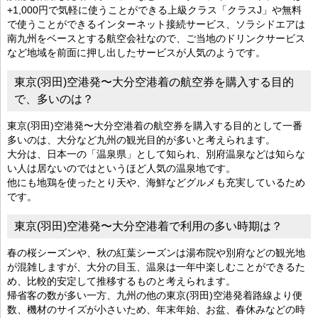
+1,000円で気軽に使うことができる上級クラス「クラスJ」や無料
で使うことができるインターネット接続サービス、ソラシドエアは
南九州をベースとする航空会社なので、ご当地のドリンクサービス
など地域を前面に押し出したサービスが人気のようです。
東京(羽田)空港発〜大分空港着の航空券を購入する目的
で、多いのは？
東京(羽田)空港発〜大分空港着の航空券を購入する目的として一番
多いのは、大分など九州の観光目的が多いと考えられます。
大分は、日本一の「温泉県」として知られ、別府温泉などは知らな
い人は居ないのではというほど人気の温泉地です。
他にも地鶏を使ったとり天や、海鮮などグルメも充実しているため
です。
東京(羽田)空港発〜大分空港着で利用の多い時期は？
春の桜シーズンや、秋の紅葉シーズンは湯布院や別府などの観光地
が混雑しますが、大分の目玉、温泉は一年中楽しむことができるた
め、比較的安定して推移するものと考えられます。
帰省客の数が多い一方、九州の他の東京(羽田)空港発着路線より便
数、機材のサイズが小さいため、年末年始、お盆、春休みなどの時