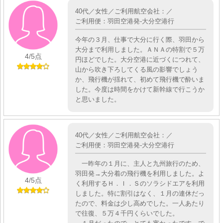
40代／女性／ご利用航空会社：／
ご利用便：羽田空港発-大分空港行
今年の３月、仕事で大分に行く際、羽田から
大分まで利用しました。ＡＮＡの特割で５万
4
/5点
円ほどでした。大分空港に近づくにつれて、
山から吹き下ろしてくる風の影響でしょう
か、飛行機が揺れて、初めて飛行機で酔いま
した。今度は時間をかけて新幹線で行こうか
と思いました。
40代／女性／ご利用航空会社：／
ご利用便：羽田空港発-大分空港行
一昨年の１月に、主人と九州旅行のため、
羽田発→大分着の飛行機を利用しました。よ
4
/5点
く利用するＨ．Ｉ．Ｓのソラシドエアを利用
しました。特に割引はなく、１月の連休だっ
たので、料金は少し高めでした。一人あたり
で往復、５万４千円くらいでした。