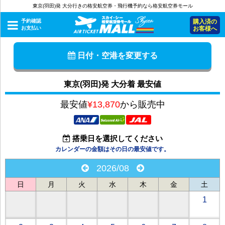
東京(羽田)発 大分行きの格安航空券・飛行機予約なら格安航空券モール
予約確認
購入済の
お支払い
お客様へ
日付・空港を変更する
東京(羽田)発 大分着 最安値
最安値
¥13,870
から販売中
搭乗日を選択してください
カレンダーの金額はその日の最安値です。
2026/08
日
月
火
水
木
金
土
1