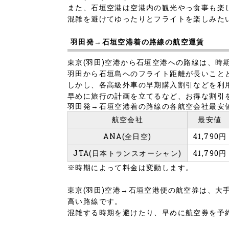
また、石垣空港は空港内の観光やっ食事も楽
混雑を避けてゆったりとフライトを楽しみた
羽田発→石垣空港着の路線の航空運賃
東京(羽田)空港から石垣空港への路線は、時
羽田から石垣島へのフライト距離が長いこと
しかし、各高級外車の早期購入割引などを利
早めに旅行の計画を立てるなど、お得な割引
羽田発→石垣空港着の路線の各航空会社最安
航空会社
最安値
ANA(全日空)
41,790円
JTA(日本トランスオーシャン)
41,790円
※時期によって料金は変動します。
東京(羽田)空港→石垣空港便の航空券は、大
高い路線です。
混雑する時期を避けたり、早めに航空券を予