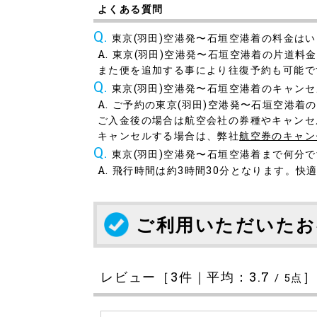
よくある質問
東京(羽田)空港発〜石垣空港着の料金は
東京(羽田)空港発〜石垣空港着の片道料金
また便を追加する事により往復予約も可能で
東京(羽田)空港発〜石垣空港着のキャン
ご予約の東京(羽田)空港発〜石垣空港着
ご入金後の場合は航空会社の券種やキャンセ
キャンセルする場合は、弊社
航空券のキャン
東京(羽田)空港発〜石垣空港着まで何分
飛行時間は約3時間30分となります。快
ご利用いただいたお
レビュー［
3
件｜平均：
3.7
/
5
点