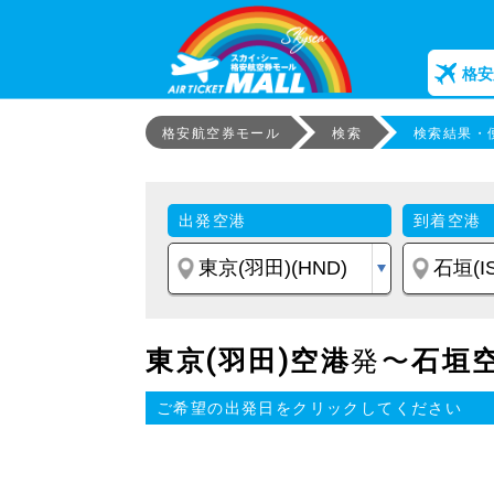
格安
格安航空券モール
検索
検索結果・
出発空港
到着空港
東京(羽田)空港
発〜
石垣
ご希望の出発日をクリックしてください