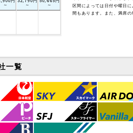
2,900円
32,790円
50,445円
～
～
～
区間によっては日付や曜日に
間もあります。また、満席の
社一覧