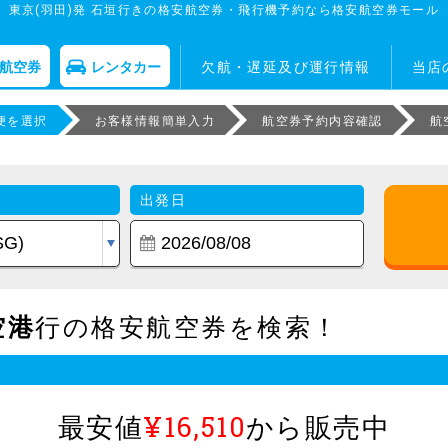
東京(羽田)発 石垣行きの格安航空券・飛行機予約なら格安航空券モール
航空券
レンタカー
欠航・遅延及び運行情報
当店
便を選択
お客様情報簡単入力
航空券予約内容確認
航
出発日
空港
行の格安航空券を検索！
最安値
¥16,510
から販売中