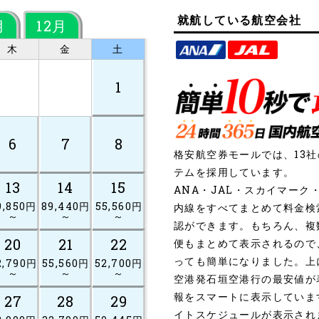
就航している航空会社
月
12月
木
金
土
1
6
7
8
格安航空券モールでは、13
テムを採用しています。
13
14
15
ANA・JAL・スカイマー
9,850円
89,440円
55,560円
内線をすべてまとめて料金検
～
～
～
認ができます。もちろん、複
20
21
22
便もまとめて表示されるので
っても簡単になりました。上
2,790円
55,560円
52,700円
～
～
～
空港発石垣空港行の最安値が
報をスマートに表示していま
27
28
29
イトスケジュールが表示され