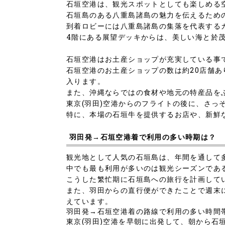
石垣空港は、観光スポットとしても楽しめる
石垣島のある八重島諸島の魅力を伝えるため
到着ロビーには八重島諸島の集落を代表する
4階にある展望デッキからは、美しい海と於
石垣空港はお土産ショップが充実している事
石垣空港のお土産ショップの数は約20店舗
入ります。
また、沖縄ならではの食材や地元の特産品を
東京(羽田)空港からのフライトの後に、さっ
特に、本場の石垣牛を提供するお店や、新鮮
羽田発→石垣空港着で利用の多い時期は？
観光地として人気の石垣島は、年間を通して
中でも最も利用が多いのは観光シーズンであ
こうした繁忙期に石垣島への旅行を計画して
また、羽田からの直行便ができたことで週末
えています。
羽田発→石垣空港着の路線で利用の多い時間
東京(羽田)空港を早朝に出発して、朝から石