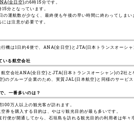
ANA(全日空)
の6時15分です。
時15分となっています。
1日の運航数が少なく、最終便も午後の早い時間に終わってしまい
るには注意が必要です。
行機は1日約4便で、ANA(全日空)とJTA(日本トランスオーシ
ている航空会社
航空会社ANA(全日空)とJTA(日本トランスオーシャン)の2社
本航空)のグループ企業のため、実質JAL(日本航空)と同様のサービ
で、一番多いのは？
100万人以上の観光客が訪れます。
航空券を購入する目的は、やはり観光目的が最も多いです。
への直行便が開通してから、石垣島を訪れる観光目的の利用者は年