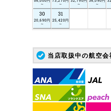
56,000円
73,270円
32,790円
36,090円
3
～
～
～
～
30
31
20,690円
25,420円
～
～
当店取扱中の航空会