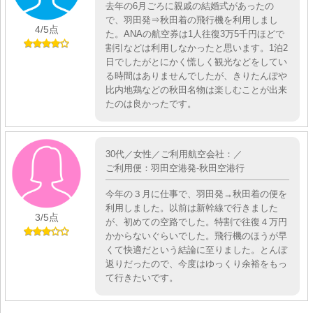
去年の6月ごろに親戚の結婚式があったの
で、羽田発⇒秋田着の飛行機を利用しまし
4
/5点
た。ANAの航空券は1人往復3万5千円ほどで
割引などは利用しなかったと思います。1泊2
日でしたがとにかく慌しく観光などをしてい
る時間はありませんでしたが、きりたんぽや
比内地鶏などの秋田名物は楽しむことが出来
たのは良かったです。
30代／女性／ご利用航空会社：／
ご利用便：羽田空港発-秋田空港行
今年の３月に仕事で、羽田発→秋田着の便を
利用しました。以前は新幹線で行きました
3
/5点
が、初めての空路でした。特割で往復４万円
かからないぐらいでした。飛行機のほうが早
くて快適だという結論に至りました。とんぼ
返りだったので、今度はゆっくり余裕をもっ
て行きたいです。