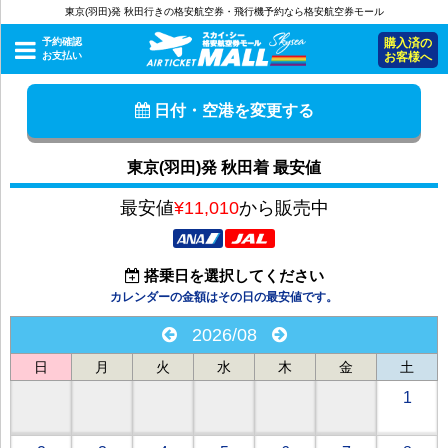
東京(羽田)発 秋田行きの格安航空券・飛行機予約なら格安航空券モール
予約確認
購入済の
お支払い
お客様へ
日付・空港を変更する
東京(羽田)発 秋田着 最安値
最安値
¥11,010
から販売中
搭乗日を選択してください
カレンダーの金額はその日の最安値です。
2026/08
日
月
火
水
木
金
土
1