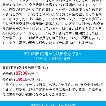
索ができるので、空席状況も当店ですべて確認ができます。もちろ
ん、複数の航空会社や予約の難しかった多くの乗継便もまとめて表
示されるので、はじめてご利用いただく方にも空の旅がとっても簡
単になりました。上に掲載している料金カレンダーでは東京(羽田)
空港発秋田空港行の最安値が表示され、この区間では2社分の航空会
社の情報をスマートに表示しています。日付または料金を選ぶとそ
の日程のフライトスケジュールが表示されます。区間によっては日
付や曜日によって就航数が異なり毎日就航していない区間もありま
す。また、満席の場合は料金カレンダーに表示がされません。
東京(羽田)空港から秋田空港行きの
始発便・最終便情報
東京(羽田)空港発秋田空港行の
07:00
始発便は
出発で、
19:15
最終便は
出発です。
フライトスケジュールは通常、出発の2か月前までに航空会社が決定
します。時刻表は運行予定情報を参考に表示している為、ご出発ま
でに出発時刻が変更になることがあります。
航空会社から絞り込み検索