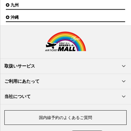
岡山空港
九州
松山空港
南紀白浜空港
山口宇部空港
高松空港
但馬空港
沖縄
福岡空港
出雲空港
徳島空港
鹿児島空港
米子空港
沖縄(那覇)空港
高知空港
熊本空港
岩国空港
石垣空港
長崎空港
鳥取空港
宮古空港
宮崎空港
隠岐空港
北大東空港
大分空港
萩・石見空港
南大東空港
取扱いサービス
北九州空港
久米島空港
佐賀空港
多良間空港
ご利用にあたって
奄美大島空港
与那国空港
徳之島空港
当社について
沖永良部空港
喜界島空港
国内線予約のよくあるご質問
与論空港
屋久島空港