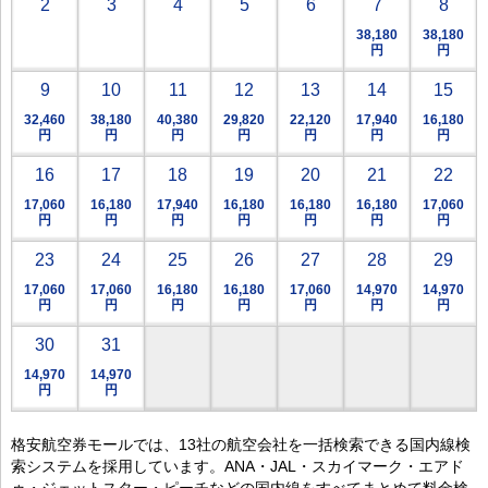
2
3
4
5
6
7
8
38,180
38,180
円
円
9
10
11
12
13
14
15
32,460
38,180
40,380
29,820
22,120
17,940
16,180
円
円
円
円
円
円
円
16
17
18
19
20
21
22
17,060
16,180
17,940
16,180
16,180
16,180
17,060
円
円
円
円
円
円
円
23
24
25
26
27
28
29
17,060
17,060
16,180
16,180
17,060
14,970
14,970
円
円
円
円
円
円
円
30
31
14,970
14,970
円
円
格安航空券モールでは、13社の航空会社を一括検索できる国内線検
索システムを採用しています。ANA・JAL・スカイマーク・エアド
ゥ・ジェットスター・ピーチなどの国内線をすべてまとめて料金検