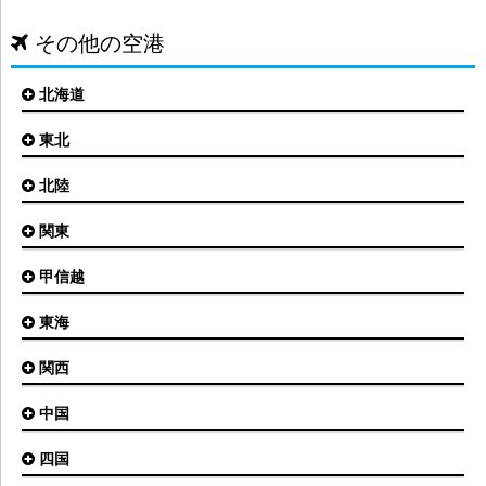
その他の空港
北海道
東北
札幌(新千歳)空港
函館空港
北陸
仙台空港
旭川空港
秋田空港
関東
小松空港
オホーツク紋別空港
青森空港
富山空港
女満別空港
甲信越
東京(羽田)空港
三沢空港
能登空港
釧路空港
東京(成田)空港
いわて花巻空港
東海
新潟空港
稚内空港
茨城空港
福島空港
信州まつもと空港
とかち帯広空港
関西
名古屋(中部)空港
八丈島空港
大館能代空港
根室中標津空港
名古屋(小牧)空港
庄内空港
中国
大阪(伊丹)空港
奥尻空港
静岡空港
山形空港
大阪(関西)空港
利尻空港
四国
広島空港
神戸空港