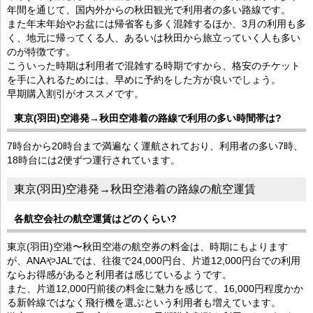
年間を通じて、国内外からの秋田観光で利用者の多い路線です。
また年末年始やお盆には帰省客も多く混雑するほか、3月の利用も多
く、地元に帰ってくる人、あるいは秋田から旅立っていく人も多い
のが特徴です。
こういった時期は利用者で混雑する時期ですから、格安のチケット
を手に入れるためには、早めに予約をした方が良いでしょう。
早期購入割引がオススメです。
東京(羽田)空港発→秋田空港着の路線で利用の多い時間帯は?
7時台から20時台まで満遍なく運航されており、利用者の多い7時、
18時台には2便ずつ運行されています。
東京(羽田)空港発→秋田空港着の路線の航空運賃
各航空会社の航空運賃はどのくらい?
東京(羽田)空港〜秋田空港の航空券の料金は、時期にもよります
が、ANAやJALでは、往復で24,000円台、片道12,000円台での利用
ならお得感があると利用者は感じているようです。
また、片道12,000円前後の料金に魅力を感じて、16,000円程度かか
る新幹線ではなく飛行機を選ぶという利用者も増えています。