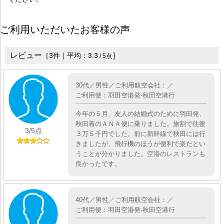
ご利用いただいたお客様の声
レビュー
］
［
3
件｜平均：
3.3
/
5
点
30代／男性／ご利用航空会社：／
ご利用便：羽田空港発-秋田空港行
今年の５月、友人の結婚式のために羽田発、
秋田着のＡＮＡ便に乗りました。旅割で往復
3
/5点
３万５千円でした。前に新幹線で秋田には行
きましたが、飛行機のほうが便利で楽だとい
うことが分かりました。空港のレストランも
良かったです。
40代／男性／ご利用航空会社：／
ご利用便：羽田空港発-秋田空港行