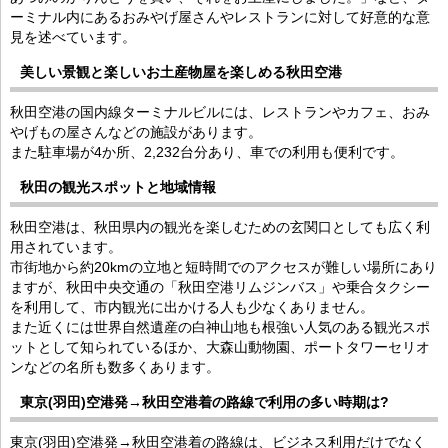
ーミナル内にあるおみやげ屋さんやレストランに対して好意的な意
見を述べています。
美しい景観と楽しいお土産物屋を楽しめる秋田空港
秋田空港の国内線ターミナルビルには、レストランやカフェ、おみ
やげもの屋さんなどの施設があります。
また駐車場が4か所、2,232台分あり、車での利用も便利です。
秋田の観光スポットと地域情報
秋田空港は、秋田県内の観光を楽しむための玄関口としても広く利
用されています。
市街地から約20kmの立地と短時間でのアクセスが難しい場所にあり
ますが、秋田中央交通の「秋田空港リムジンバス」や乗合タクシー
を利用して、市内観光に出かける人も少なくありません。
また近くには世界自然遺産の白神山地も根強い人気のある観光スポ
ットとして知られているほか、大森山動物園、ポートタワーセリオ
ンなどの名所も数多くあります。
東京(羽田)空港発→秋田空港着の路線で利用の多い時期は?
東京(羽田)空港発→秋田空港着の路線は、ビジネス利用だけでなく