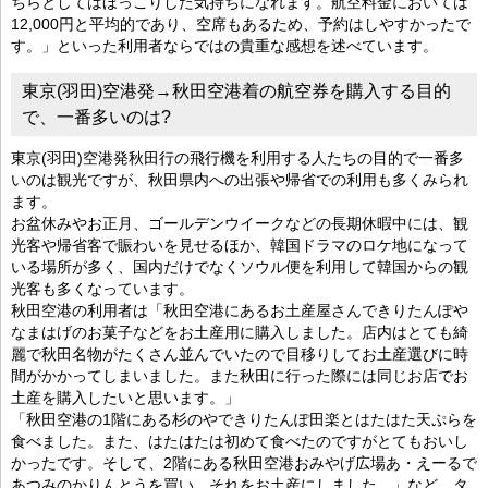
ちらとしてはほっこりした気持ちになれます。航空料金においては
12,000円と平均的であり、空席もあるため、予約はしやすかったで
す。」といった利用者ならではの貴重な感想を述べています。
東京(羽田)空港発→秋田空港着の航空券を購入する目的
で、一番多いのは?
東京(羽田)空港発秋田行の飛行機を利用する人たちの目的で一番多
いのは観光ですが、秋田県内への出張や帰省での利用も多くみられ
ます。
お盆休みやお正月、ゴールデンウイークなどの長期休暇中には、観
光客や帰省客で賑わいを見せるほか、韓国ドラマのロケ地になって
いる場所が多く、国内だけでなくソウル便を利用して韓国からの観
光客も多くなっています。
秋田空港の利用者は「秋田空港にあるお土産屋さんできりたんぽや
なまはげのお菓子などをお土産用に購入しました。店内はとても綺
麗で秋田名物がたくさん並んでいたので目移りしてお土産選びに時
間がかかってしまいました。また秋田に行った際には同じお店でお
土産を購入したいと思います。」
「秋田空港の1階にある杉のやできりたんぽ田楽とはたはた天ぷらを
食べました。また、はたはたは初めて食べたのですがとてもおいし
かったです。そして、2階にある秋田空港おみやげ広場あ・えーるで
あつみのかりんとうを買い、それをお土産にしました。」など、タ