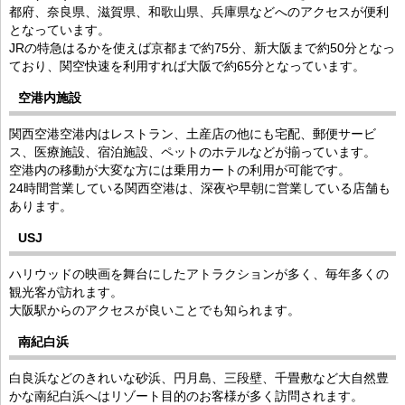
都府、奈良県、滋賀県、和歌山県、兵庫県などへのアクセスが便利
となっています。
JRの特急はるかを使えば京都まで約75分、新大阪まで約50分となっ
ており、関空快速を利用すれば大阪で約65分となっています。
空港内施設
関西空港空港内はレストラン、土産店の他にも宅配、郵便サービ
ス、医療施設、宿泊施設、ペットのホテルなどが揃っています。
空港内の移動が大変な方には乗用カートの利用が可能です。
24時間営業している関西空港は、深夜や早朝に営業している店舗も
あります。
USJ
ハリウッドの映画を舞台にしたアトラクションが多く、毎年多くの
観光客が訪れます。
大阪駅からのアクセスが良いことでも知られます。
南紀白浜
白良浜などのきれいな砂浜、円月島、三段壁、千畳敷など大自然豊
かな南紀白浜へはリゾート目的のお客様が多く訪問されます。