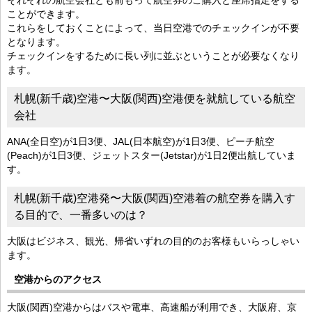
ことができます。
これらをしておくことによって、当日空港でのチェックインが不要
となります。
チェックインをするために長い列に並ぶということが必要なくなり
ます。
札幌(新千歳)空港〜大阪(関西)空港便を就航している航空
会社
ANA(全日空)が1日3便、JAL(日本航空)が1日3便、ピーチ航空
(Peach)が1日3便、ジェットスター(Jetstar)が1日2便出航していま
す。
札幌(新千歳)空港発〜大阪(関西)空港着の航空券を購入す
る目的で、一番多いのは？
大阪はビジネス、観光、帰省いずれの目的のお客様もいらっしゃい
ます。
空港からのアクセス
大阪(関西)空港からはバスや電車、高速船が利用でき、大阪府、京