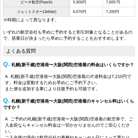
ピーチ航空(Peach)
5,900円
7,600 円
ジェットスター(Jetstar)
6,070円
7,200円
※時期によって異なります。
いずれの航空会社も早めに予約すると割引対象となることがあるの
で、搭乗日が決まったら早めに予約することをおすすめします。
よくある質問
札幌(新千歳)空港発〜大阪(関西)空港着の料金はいくらですか？
札幌(新千歳)空港発〜大阪(関西)空港着の片道料金は7,210円で
す。料金は変動するためお早めにご予約下さい。
また便を追加する事により往復予約も可能です。
札幌(新千歳)空港発〜大阪(関西)空港着のキャンセル料はいくら
ですか？
ご予約の札幌(新千歳)空港発〜大阪(関西)空港着の航空券で、ご
入金前ならキャンセル料金は一切かかりませんのでご安心くださ
い。
ご入金後の場合は航空会社の券種やキャンセル日によって異なり