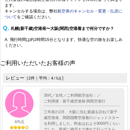
ます。
キャンセルする場合は、弊社
航空券のキャンセル・変更・払戻に
ついて
をご確認ください。
札幌(新千歳)空港発〜大阪(関西)空港着まで何分ですか？
飛行時間は約2時間15分となります。快適な空の旅をお楽しみ
ください。
ご利用いただいたお客様の声
レビュー
］
［
2
件｜平均：
4
/
5
点
30代／女性／ご利用航空会社：／
ご利用便：新千歳空港発-関西空港行
三年前の2月、大阪に住む親戚を訪ねて新千
歳空港発、関西国際空港着のジェットスター
4
/5点
を利用しました。料金はおよそ9000円くらい
でした。親戚に神戸まで連れて行ってもら