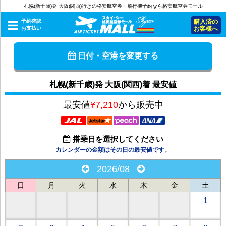
札幌(新千歳)発 大阪(関西)行きの格安航空券・飛行機予約なら格安航空券モール
予約確認
購入済の
お支払い
お客様へ
日付・空港を変更する
札幌(新千歳)発 大阪(関西)着 最安値
最安値
¥7,210
から販売中
搭乗日を選択してください
カレンダーの金額はその日の最安値です。
2026/08
日
月
火
水
木
金
土
1