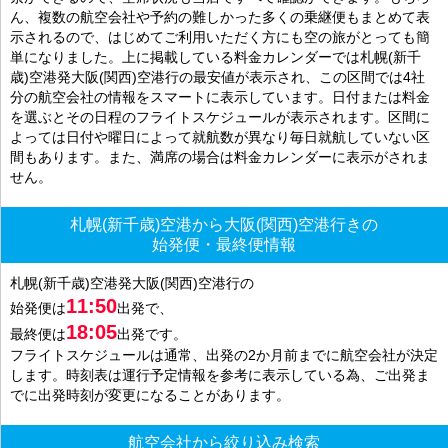
ん、複数の航空会社や予約の難しかった多くの乗継便もまとめて表
示されるので、はじめてご利用いただく方にも空の旅がとっても簡
単になりました。上に掲載している料金カレンダーでは札幌(新千
歳)空港発大阪(関西)空港行の最安値が表示され、この区間では4社
分の航空会社の情報をスマートに表示しています。日付または料金
を選ぶとその日程のフライトスケジュールが表示されます。区間に
よっては日付や曜日によって就航数が異なり毎日就航していない区
間もあります。また、満席の場合は料金カレンダーに表示がされま
せん。
札幌(新千歳)空港から大阪(関西)空港行きの
始発便・最終便情報
札幌(新千歳)空港発大阪(関西)空港行の
11:50
始発便は
出発で、
18:05
最終便は
出発です。
フライトスケジュールは通常、出発の2か月前までに航空会社が決定
します。時刻表は運行予定情報を参考に表示している為、ご出発ま
でに出発時刻が変更になることがあります。
航空会社から絞り込み検索