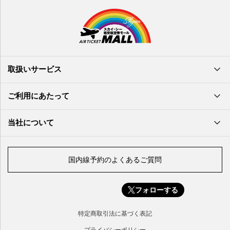
沖縄(那覇)空港
高知空港
熊本空港
岩国空港
石垣空港
長崎空港
鳥取空港
宮古空港
宮崎空港
隠岐空港
北大東空港
大分空港
萩・石見空港
南大東空港
取扱いサービス
北九州空港
久米島空港
佐賀空港
多良間空港
ご利用にあたって
奄美大島空港
与那国空港
徳之島空港
当社について
沖永良部空港
喜界島空港
国内線予約のよくあるご質問
与論空港
屋久島空港
フォローする
種子島空港
対馬空港
特定商取引法に基づく表記
五島福江空港
プライバシーポリシー