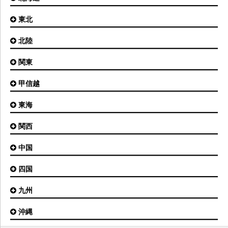
東北
札幌(新千歳)空港
函館空港
北陸
仙台空港
旭川空港
秋田空港
関東
小松空港
オホーツク紋別空港
青森空港
富山空港
女満別空港
甲信越
東京(羽田)空港
三沢空港
能登空港
釧路空港
東京(成田)空港
いわて花巻空港
東海
新潟空港
稚内空港
茨城空港
福島空港
信州まつもと空港
とかち帯広空港
関西
名古屋(中部)空港
八丈島空港
大館能代空港
根室中標津空港
名古屋(小牧)空港
庄内空港
中国
大阪(伊丹)空港
奥尻空港
静岡空港
山形空港
大阪(関西)空港
利尻空港
四国
広島空港
神戸空港
岡山空港
九州
松山空港
南紀白浜空港
山口宇部空港
高松空港
但馬空港
沖縄
福岡空港
出雲空港
徳島空港
鹿児島空港
米子空港