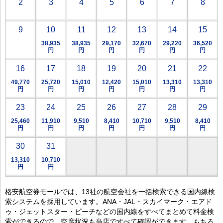
2
3
4
5
6
7
8
9
10
11
12
13
14
15
38,935
38,935
29,170
32,670
29,220
36,520
円
円
円
円
円
円
16
17
18
19
20
21
22
49,770
25,720
15,010
12,420
15,010
13,310
13,310
円
円
円
円
円
円
円
23
24
25
26
27
28
29
25,460
11,910
9,510
8,410
10,710
9,510
8,410
円
円
円
円
円
円
円
30
31
13,310
10,710
円
円
格安航空券モールでは、13社の航空会社を一括検索できる国内線検
索システムを採用しています。ANA・JAL・スカイマーク・エアド
ゥ・ジェットスター・ピーチなどの国内線をすべてまとめて料金検
索ができるので、空席状況も当店ですべて確認ができます。もちろ