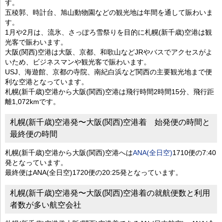
す。
五稜郭、時計台、旭山動物園などの観光地は年間を通して賑わいま
す。
1月や2月は、流氷、さっぽろ雪祭りを目的に札幌(新千歳)空港は観
光客で賑わいます。
大阪(関西)空港は大阪、京都、和歌山などJRやバスでアクセスがよ
いため、ビジネスマンや観光客で賑わいます。
USJ、海遊館、京都の寺院、南紀白浜など関西の主要観光地まで便
利な空港となっています。
札幌(新千歳)空港から大阪(関西)空港は飛行時間2時間15分、飛行距
離1,072kmです。
札幌(新千歳)空港発〜大阪(関西)空港着 始発便の時間と
最終便の時間
札幌(新千歳)空港から大阪(関西)空港へは
ANA(全日空)
1710便の7:40
発となっています。
最終便はANA(全日空)1720便の20:25発となっています。
札幌(新千歳)空港発〜大阪(関西)空港着の就航便数と利用
者数が多い航空会社