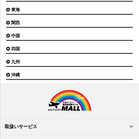
能登空港
釧路空港
東京(成田)空港
いわて花巻空港
東海
新潟空港
稚内空港
茨城空港
福島空港
信州まつもと空港
とかち帯広空港
関西
名古屋(中部)空港
八丈島空港
大館能代空港
根室中標津空港
名古屋(小牧)空港
庄内空港
中国
大阪(伊丹)空港
奥尻空港
静岡空港
山形空港
大阪(関西)空港
利尻空港
四国
広島空港
神戸空港
岡山空港
九州
松山空港
南紀白浜空港
山口宇部空港
高松空港
但馬空港
沖縄
福岡空港
出雲空港
徳島空港
鹿児島空港
米子空港
沖縄(那覇)空港
高知空港
熊本空港
岩国空港
石垣空港
長崎空港
鳥取空港
宮古空港
宮崎空港
隠岐空港
北大東空港
大分空港
萩・石見空港
南大東空港
取扱いサービス
北九州空港
久米島空港
佐賀空港