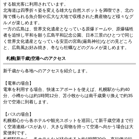
する観光客に利用されています。
北海道は四季折々姿を変える雄大な自然スポットを満喫でき、北の
海で獲られる魚介類や広大な大地で収穫された農産物など様々なグ
ルメが楽しめます。
一方の広島は、世界文化遺産となっている原爆ドームや、原爆犠牲
者を追悼し平和を願う広島平和記念公園、日本三景のひとつで同じ
く世界文化遺産となっている安芸の宮島(厳島神社)などの見どころ
と、広島風お好み焼き、冬なら牡蠣などのグルメが楽しめます。
札幌(新千歳)空港へのアクセス
新千歳から各地へのアクセスを紹介します。
【電車の場合】
電車を利用する場合、快速エアポートを使えば、札幌駅から約40
分、小樽からは約1時間12分、苫小牧からは南千歳乗り換えで約35
分で空港に到着します。
【バスの場合】
札幌都心から各ホテルや観光スポットを巡回して新千歳空港まで行
く空港連絡バスがあり、大きな荷物を持って空港へ向かう場合は大
変便利です。
札幌駅前から、各ホテルなど経由すると約1時間20分、直行便で行