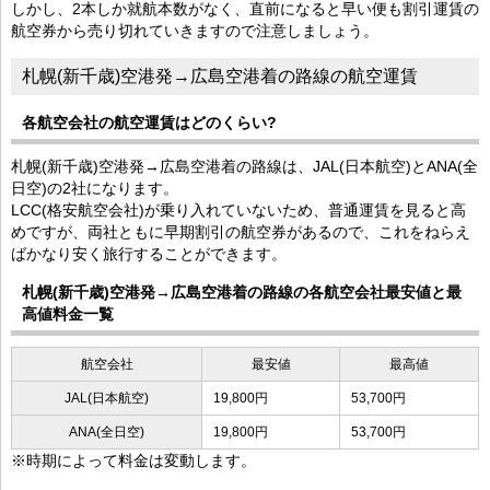
しかし、2本しか就航本数がなく、直前になると早い便も割引運賃の
航空券から売り切れていきますので注意しましょう。
札幌(新千歳)空港発→広島空港着の路線の航空運賃
各航空会社の航空運賃はどのくらい?
札幌(新千歳)空港発→広島空港着の路線は、JAL(日本航空)とANA(全
日空)の2社になります。
LCC(格安航空会社)が乗り入れていないため、普通運賃を見ると高
めですが、両社ともに早期割引の航空券があるので、これをねらえ
ばかなり安く旅行することができます。
札幌(新千歳)空港発→広島空港着の路線の各航空会社最安値と最
高値料金一覧
航空会社
最安値
最高値
JAL(日本航空)
19,800円
53,700円
ANA(全日空)
19,800円
53,700円
※時期によって料金は変動します。