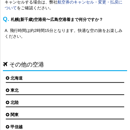
キャンセルする場合は、弊社
航空券のキャンセル・変更・払戻に
ついて
をご確認ください。
札幌(新千歳)空港発〜広島空港着まで何分ですか？
飛行時間は約2時間15分となります。快適な空の旅をお楽しみ
ください。
その他の空港
北海道
東北
札幌(新千歳)空港
函館空港
北陸
仙台空港
旭川空港
秋田空港
関東
小松空港
オホーツク紋別空港
青森空港
富山空港
女満別空港
甲信越
東京(羽田)空港
三沢空港