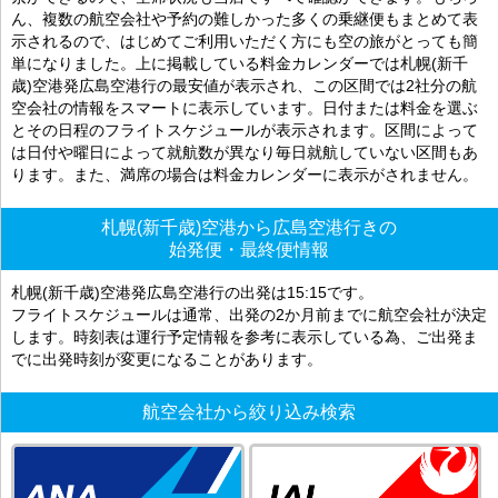
ん、複数の航空会社や予約の難しかった多くの乗継便もまとめて表
示されるので、はじめてご利用いただく方にも空の旅がとっても簡
単になりました。上に掲載している料金カレンダーでは札幌(新千
歳)空港発広島空港行の最安値が表示され、この区間では2社分の航
空会社の情報をスマートに表示しています。日付または料金を選ぶ
とその日程のフライトスケジュールが表示されます。区間によって
は日付や曜日によって就航数が異なり毎日就航していない区間もあ
ります。また、満席の場合は料金カレンダーに表示がされません。
札幌(新千歳)空港から広島空港行きの
始発便・最終便情報
札幌(新千歳)空港発広島空港行の出発は15:15です。
フライトスケジュールは通常、出発の2か月前までに航空会社が決定
します。時刻表は運行予定情報を参考に表示している為、ご出発ま
でに出発時刻が変更になることがあります。
航空会社から絞り込み検索