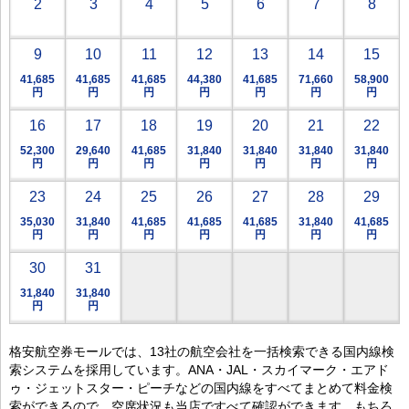
2
3
4
5
6
7
8
9
10
11
12
13
14
15
41,685
41,685
41,685
44,380
41,685
71,660
58,900
円
円
円
円
円
円
円
16
17
18
19
20
21
22
52,300
29,640
41,685
31,840
31,840
31,840
31,840
円
円
円
円
円
円
円
23
24
25
26
27
28
29
35,030
31,840
41,685
41,685
41,685
31,840
41,685
円
円
円
円
円
円
円
30
31
31,840
31,840
円
円
格安航空券モールでは、13社の航空会社を一括検索できる国内線検
索システムを採用しています。ANA・JAL・スカイマーク・エアド
ゥ・ジェットスター・ピーチなどの国内線をすべてまとめて料金検
索ができるので、空席状況も当店ですべて確認ができます。もちろ