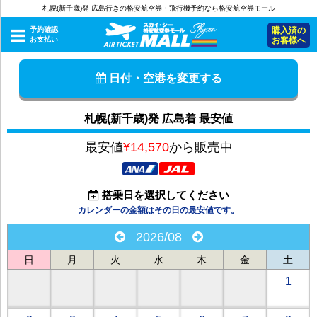
札幌(新千歳)発 広島行きの格安航空券・飛行機予約なら格安航空券モール
予約確認
購入済の
お支払い
お客様へ
日付・空港を変更する
札幌(新千歳)発 広島着 最安値
最安値
¥14,570
から販売中
搭乗日を選択してください
カレンダーの金額はその日の最安値です。
2026/08
日
月
火
水
木
金
土
1