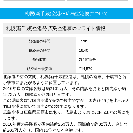
札幌(新千歳)空港〜広島空港便について
札幌(新千歳)空港発 広島空港着のフライト情報
始発便の時間
15:05
最終便の時間
18:40
飛行時間
2時間15分
航空券の最安値
¥14,570
北海道の空の玄関、札幌(新千歳)空港は、札幌の南東、千歳市と苫
小牧市にまたがるように位置しています。
2016年度の乗降客数は約2131万人、その内訳を見ると国内線が約
1873万人、国際線が約258万人です。
この乗降客数は国内空港で5位の数字ですが、国内線だけを比べると
羽田空港に次いで国内2位の数字になります。
広島空港は広島県三原市にあり、広島市より東に50kmほどの所にあ
ります。
2016年度の乗降客が国内線約253万人、国際線が約32万人、合計で
約285万人あり、国内15位となる空港です。