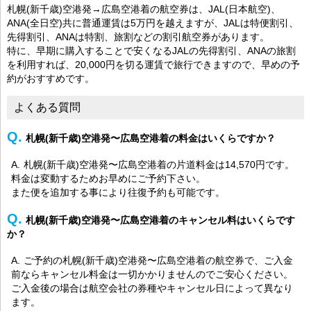
札幌(新千歳)空港発→広島空港着の航空券は、JAL(日本航空)、
ANA(全日空)共に普通運賃は5万円を越えますが、JALは特便割引、
先得割引、ANAは特割、旅割などの割引航空券があります。
特に、早期に購入することで安くなるJALの先得割引、ANAの旅割
を利用すれば、20,000円を切る運賃で旅行できますので、早めの予
約がおすすめです。
よくある質問
札幌(新千歳)空港発〜広島空港着の料金はいくらですか？
札幌(新千歳)空港発〜広島空港着の片道料金は14,570円です。
料金は変動するためお早めにご予約下さい。
また便を追加する事により往復予約も可能です。
札幌(新千歳)空港発〜広島空港着のキャンセル料はいくらです
か？
ご予約の札幌(新千歳)空港発〜広島空港着の航空券で、ご入金
前ならキャンセル料金は一切かかりませんのでご安心ください。
ご入金後の場合は航空会社の券種やキャンセル日によって異なり
ます。