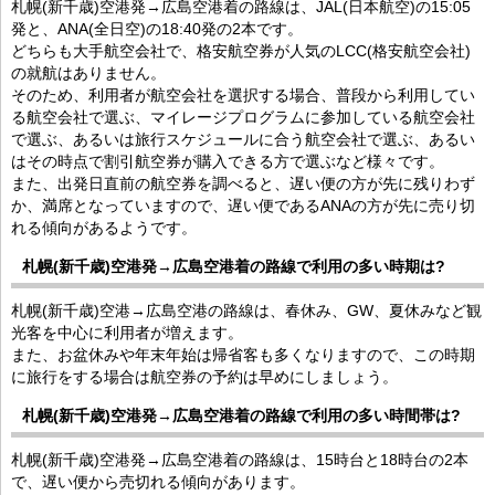
札幌(新千歳)空港発→広島空港着の路線は、JAL(日本航空)の15:05
発と、ANA(全日空)の18:40発の2本です。
どちらも大手航空会社で、格安航空券が人気のLCC(格安航空会社)
の就航はありません。
そのため、利用者が航空会社を選択する場合、普段から利用してい
る航空会社で選ぶ、マイレージプログラムに参加している航空会社
で選ぶ、あるいは旅行スケジュールに合う航空会社で選ぶ、あるい
はその時点で割引航空券が購入できる方で選ぶなど様々です。
また、出発日直前の航空券を調べると、遅い便の方が先に残りわず
か、満席となっていますので、遅い便であるANAの方が先に売り切
れる傾向があるようです。
札幌(新千歳)空港発→広島空港着の路線で利用の多い時期は?
札幌(新千歳)空港→広島空港の路線は、春休み、GW、夏休みなど観
光客を中心に利用者が増えます。
また、お盆休みや年末年始は帰省客も多くなりますので、この時期
に旅行をする場合は航空券の予約は早めにしましょう。
札幌(新千歳)空港発→広島空港着の路線で利用の多い時間帯は?
札幌(新千歳)空港発→広島空港着の路線は、15時台と18時台の2本
で、遅い便から売切れる傾向があります。