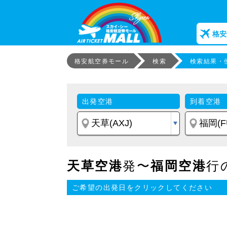
格安
格安航空券モール
検索
検索結果・
出発空港
到着空港
天草空港
発〜
福岡空港
行
ご希望の出発日をクリックしてください