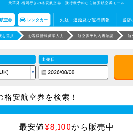
天草発 福岡行きの格安航空券・飛行機予約なら格安航空券モール
航空券
レンタカー
欠航・遅延及び運行情報
当店
便を選択
お客様情報簡単入力
航空券予約内容確認
航
出発日
の格安航空券を検索！
最安値
¥8,100
から販売中