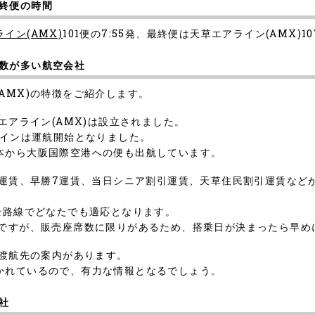
終便の時間
イン(AMX)
101便の7:55発、最終便は天草エアライン(AMX)1
数が多い航空会社
AMX)の特徴をご紹介します。
エアライン(AMX)は設立されました。
ラインは運航開始となりました。
本から大阪国際空港への便も出航しています。
引運賃、早勝7運賃、当日シニア割引運賃、天草住民割引運賃など
全路線でどなたでも適応となります。
のですが、販売座席数に限りがあるため、搭乗日が決まったら早め
た渡航先の案内があります。
かれているので、有力な情報となるでしょう。
社