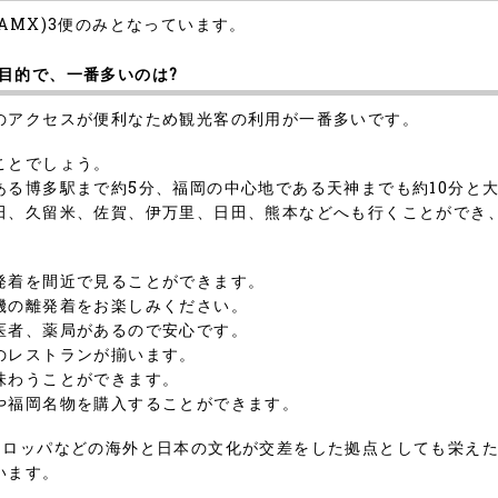
AMX)3便のみとなっています。
目的で、一番多いのは?
のアクセスが便利なため観光客の利用が一番多いです。
ことでしょう。
ある博多駅まで約5分、福岡の中心地である天神までも約10分と
田、久留米、佐賀、伊万里、日田、熊本などへも行くことができ
発着を間近で見ることができます。
機の離発着をお楽しみください。
医者、薬局があるので安心です。
のレストランが揃います。
味わうことができます。
や福岡名物を購入することができます。
ーロッパなどの海外と日本の文化が交差をした拠点としても栄え
います。