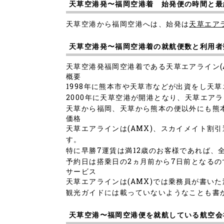
天草空港発〜福岡空港着 始発便の時間と最
天草空港から福岡空港へは、始発は
天草エアラ
天草空港発〜福岡空港着の就航便数と利用者
天草空港発福岡空港着である天草エアライン(
概要
1998年に熊本市や天草市などが出資をし天草
2000年に天草空港が開港となり、天草エア
天草から福岡、天草から熊本の便以外にも熊
価格
天草エアラインは(AMX)、スカイメイト割
す。
特に早勝7運賃は満12歳のお客様であれば、
予約日は搭乗日の2ヵ月前から7日前となる
サービス
天草エアラインは(AMX)では乗務員が書い
観光ガイドには載っていないようなことも書
天草空港〜福岡空港便を就航している航空会