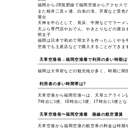
福岡からJR筑肥線で福岡空港からアクセス
また桜井二見ヶ浦、白糸の滝、芥屋など景色
屋台
天神を中心として、長浜、中洲などでラーメ
天ぷら専門店やおでん、やきとりなどの屋台
明太子
福岡は日本で初めて明太子を作ったふくやを
空港でも土産店などで購入することができま
天草空港発→福岡空港着で利用の多い時期は
福岡は大宰府などの観光地が多く、時期に関
利用者の多い時間帯は?
天草空港から福岡空港へは、天草エアライン(
7時台に1便、15時台に1便、17時台に1便と
天草空港発〜福岡空港着 路線の航空運賃
天草空港から福岡空港の航空券の料金は時期やサ