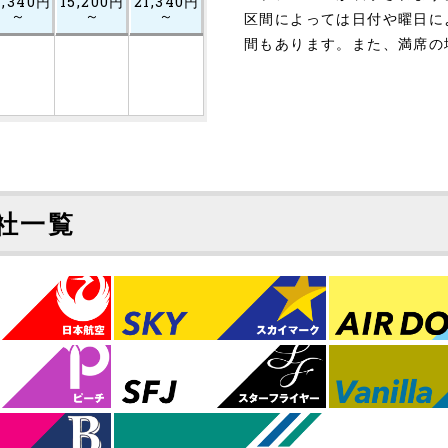
1,340円
15,200円
21,340円
～
～
～
区間によっては日付や曜日に
間もあります。また、満席の
社一覧