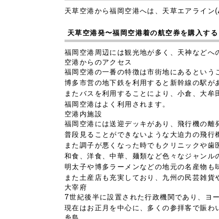
天草空港から福岡空港へは、天草エアライン(
天草空港発〜福岡空港着の航空券を購入する
福岡空港周辺には観光地が多く、天神などへ
空港からのアクセス
福岡空港の一番の特徴は市街地にあるという
博多市営の地下鉄を利用すると新幹線の駅が
またバスを利用することにより、小倉、大牟
福岡空港はよく利用されます。
空港内施設
福岡空港には送迎デッキがあり、飛行機の離
普段見ることができないような大迫力の飛行
また調子が悪くなった時でもクリニックや歯
和食、洋食、中華、麺類など色々なジャンル
明太子や博多ラーメンなどの地元の名産物も
また土産店も充実しており、九州の民芸雑貨
大宰府
7世紀後半に設置された行政機関であり、ヨ
現在はお正月を中心に、多くの参拝客で賑わ
糸島