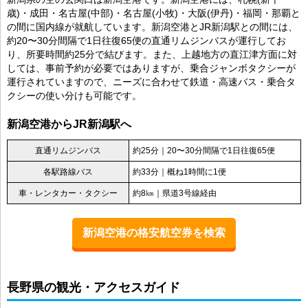
歳)・成田・名古屋(中部)・名古屋(小牧)・大阪(伊丹)・福岡・那覇と
の間に国内線が就航しています。新潟空港とJR新潟駅との間には、
約20〜30分間隔で1日往復65便の直通リムジンバスが運行してお
り、所要時間約25分で結びます。また、上越地方の直江津方面に対
しては、事前予約が必要ではありますが、乗合ジャンボタクシーが
運行されていますので、ニーズに合わせて鉄道・高速バス・乗合タ
クシーの使い分けも可能です。
新潟空港からJR新潟駅へ
直通リムジンバス
約25分｜20〜30分間隔で1日往復65便
各駅路線バス
約33分｜概ね1時間に1便
車・レンタカー・タクシー
約8㎞｜県道3号線経由
新潟空港の格安航空券を検索
長野県の観光・アクセスガイド