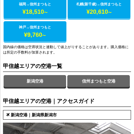
福岡
→
信州まつもと
札幌(新千歳)
→
信州まつもと
¥18,510
¥20,610
〜
〜
神戸
→
信州まつもと
¥9,760
〜
国内線の価格は空席状況と連動して値上がりすることがあります。購入価格に
は所定の手数料が加算されます。
甲信越エリアの空港一覧
新潟空港
信州まつもと空港
甲信越エリアの空港｜アクセスガイド
新潟空港｜新潟県新潟市