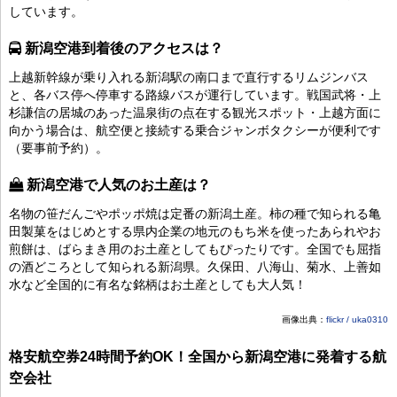
しています。
新潟空港到着後のアクセスは？
上越新幹線が乗り入れる新潟駅の南口まで直行するリムジンバス
と、各バス停へ停車する路線バスが運行しています。戦国武将・上
杉謙信の居城のあった温泉街の点在する観光スポット・上越方面に
向かう場合は、航空便と接続する乗合ジャンボタクシーが便利です
（要事前予約）。
新潟空港で人気のお土産は？
名物の笹だんごやポッポ焼は定番の新潟土産。柿の種で知られる亀
田製菓をはじめとする県内企業の地元のもち米を使ったあられやお
煎餅は、ばらまき用のお土産としてもぴったりです。全国でも屈指
の酒どころとして知られる新潟県。久保田、八海山、菊水、上善如
水など全国的に有名な銘柄はお土産としても大人気！
画像出典：
flickr / uka0310
格安航空券24時間予約OK！全国から新潟空港に発着する航
空会社