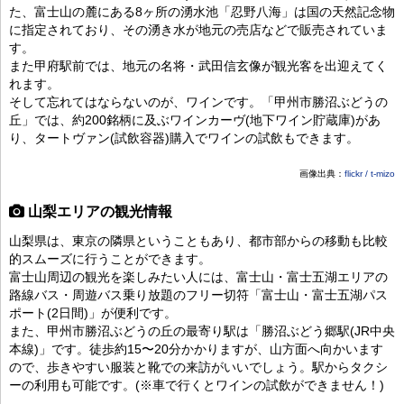
た、富士山の麓にある8ヶ所の湧水池「忍野八海」は国の天然記念物
に指定されており、その湧き水が地元の売店などで販売されていま
す。
また甲府駅前では、地元の名将・武田信玄像が観光客を出迎えてく
れます。
そして忘れてはならないのが、ワインです。「甲州市勝沼ぶどうの
丘」では、約200銘柄に及ぶワインカーヴ(地下ワイン貯蔵庫)があ
り、タートヴァン(試飲容器)購入でワインの試飲もできます。
画像出典：
flickr / t-mizo
山梨エリアの観光情報
山梨県は、東京の隣県ということもあり、都市部からの移動も比較
的スムーズに行うことができます。
富士山周辺の観光を楽しみたい人には、富士山・富士五湖エリアの
路線バス・周遊バス乗り放題のフリー切符「富士山・富士五湖パス
ポート(2日間)」が便利です。
また、甲州市勝沼ぶどうの丘の最寄り駅は「勝沼ぶどう郷駅(JR中央
本線)」です。徒歩約15〜20分かかりますが、山方面へ向かいます
ので、歩きやすい服装と靴での来訪がいいでしょう。駅からタクシ
ーの利用も可能です。(※車で行くとワインの試飲ができません！)