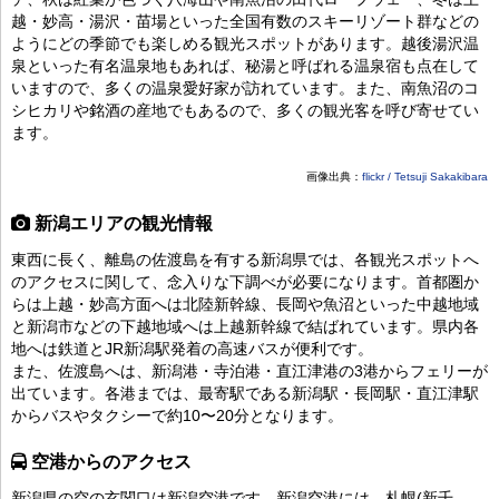
越・妙高・湯沢・苗場といった全国有数のスキーリゾート群などの
ようにどの季節でも楽しめる観光スポットがあります。越後湯沢温
泉といった有名温泉地もあれば、秘湯と呼ばれる温泉宿も点在して
いますので、多くの温泉愛好家が訪れています。また、南魚沼のコ
シヒカリや銘酒の産地でもあるので、多くの観光客を呼び寄せてい
ます。
画像出典：
flickr / Tetsuji Sakakibara
新潟エリアの観光情報
東西に長く、離島の佐渡島を有する新潟県では、各観光スポットへ
のアクセスに関して、念入りな下調べが必要になります。首都圏か
らは上越・妙高方面へは北陸新幹線、長岡や魚沼といった中越地域
と新潟市などの下越地域へは上越新幹線で結ばれています。県内各
地へは鉄道とJR新潟駅発着の高速バスが便利です。
また、佐渡島へは、新潟港・寺泊港・直江津港の3港からフェリーが
出ています。各港までは、最寄駅である新潟駅・長岡駅・直江津駅
からバスやタクシーで約10〜20分となります。
空港からのアクセス
新潟県の空の玄関口は新潟空港です。新潟空港には、札幌(新千