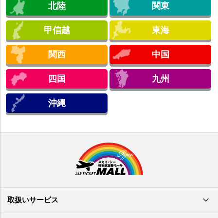
北陸
関東
甲信越
東海
関西
中国
四国
九州
沖縄
取扱いサービス