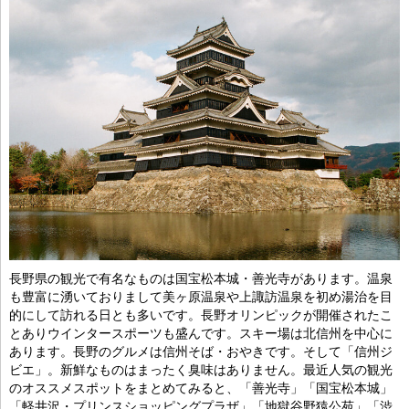
長野県の観光で有名なものは国宝松本城・善光寺があります。温泉
も豊富に湧いておりまして美ヶ原温泉や上諏訪温泉を初め湯治を目
的にして訪れる日とも多いです。長野オリンピックが開催されたこ
とありウインタースポーツも盛んです。スキー場は北信州を中心に
あります。長野のグルメは信州そば・おやきです。そして「信州ジ
ビエ」。新鮮なものはまったく臭味はありません。最近人気の観光
のオススメスポットをまとめてみると、「善光寺」「国宝松本城」
「軽井沢・プリンスショッピングプラザ」「地獄谷野猿公苑」「渋