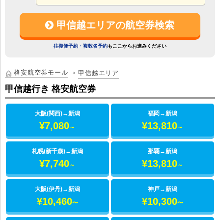
甲信越エリアの航空券検索
往復便予約・複数名予約
もここからお進みください
格安航空券モール
甲信越エリア
甲信越行き 格安航空券
大阪(関西)
→
新潟
福岡
→
新潟
¥7,080
¥13,810
～
～
札幌(新千歳)
→
新潟
那覇
→
新潟
¥7,740
¥13,810
～
～
大阪(伊丹)
→
新潟
神戸
→
新潟
¥10,460
¥10,300
〜
〜