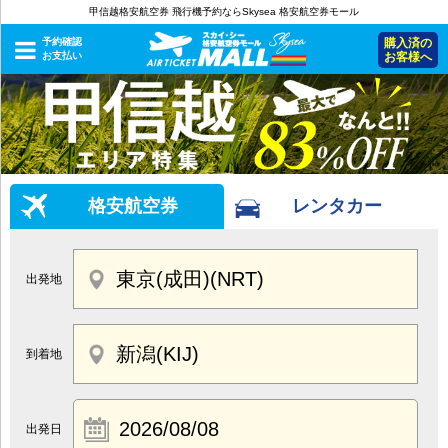
甲信越格安航空券 飛行機予約ならSkysea 格安航空券モール
予約確認
購入済の
お支払い
お客様へ
格安航空券
レンタカー
出発地
到着地
出発日