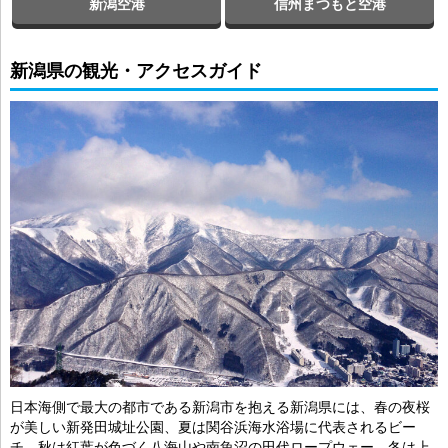
新潟空港
信州まつもと空港
新潟県の観光・アクセスガイド
日本海側で最大の都市である新潟市を抱える新潟県には、春の夜桜
が美しい新発田城址公園、夏は関谷浜海水浴場に代表されるビー
チ、秋は紅葉が色づく八海山や南魚沼の田代ロープウェー、冬は上