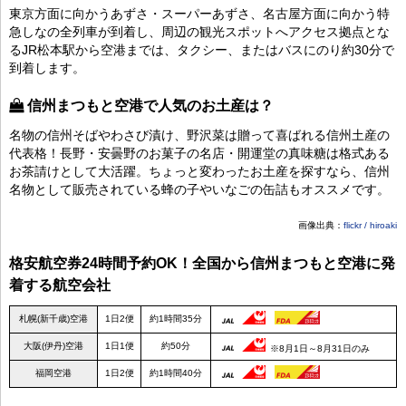
東京方面に向かうあずさ・スーパーあずさ、名古屋方面に向かう特
急しなの全列車が到着し、周辺の観光スポットへアクセス拠点とな
るJR松本駅から空港までは、タクシー、またはバスにのり約30分で
到着します。
信州まつもと空港で人気のお土産は？
名物の信州そばやわさび漬け、野沢菜は贈って喜ばれる信州土産の
代表格！長野・安曇野のお菓子の名店・開運堂の真味糖は格式ある
お茶請けとして大活躍。ちょっと変わったお土産を探すなら、信州
名物として販売されている蜂の子やいなごの缶詰もオススメです。
画像出典：
flickr / hiroaki
格安航空券24時間予約OK！全国から信州まつもと空港に発
着する航空会社
札幌(新千歳)空港
1日2便
約1時間35分
大阪(伊丹)空港
1日1便
約50分
※8月1日～8月31日のみ
福岡空港
1日2便
約1時間40分