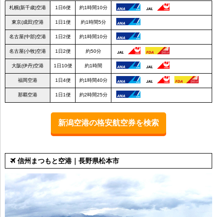
札幌(新千歳)空港
1日6便
約1時間10分
東京(成田)空港
1日1便
約1時間5分
名古屋(中部)空港
1日2便
約1時間10分
名古屋(小牧)空港
1日2便
約50分
大阪(伊丹)空港
1日10便
約1時間
福岡空港
1日4便
約1時間40分
那覇空港
1日1便
約2時間25分
新潟空港の格安航空券を検索
信州まつもと空港｜長野県松本市