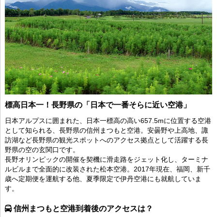
標高日本一！長野県の「日本で一番そらに近い空港」
日本アルプスに囲まれた、日本一標高の高い657.5mに位置する空港
として知られる、長野県の信州まつもと空港。安曇野や上高地、諏
訪湖など長野県の観光スポットへのアクセス拠点として活躍する長
野県の空の玄関口です。
長野オリンピックの開催を契機に滑走路をジェット化し、ターミナ
ルビルまで全面的に改装された松本空港。2017年現在、福岡、新千
歳へ定期便を運航する他、夏季限定で伊丹空港にも就航していま
す。
信州まつもと空港到着後のアクセスは？