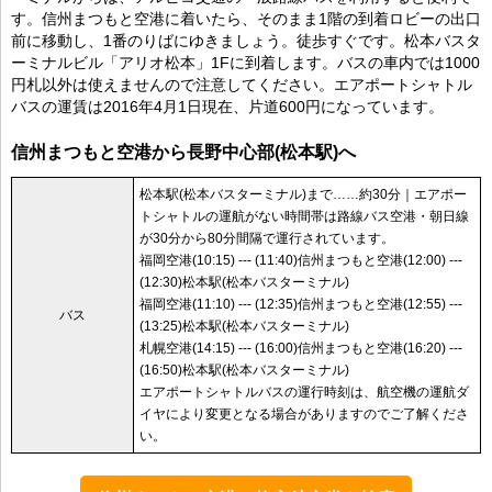
す。信州まつもと空港に着いたら、そのまま1階の到着ロビーの出口
前に移動し、1番のりばにゆきましょう。徒歩すぐです。松本バスタ
ーミナルビル「アリオ松本」1Fに到着します。バスの車内では1000
円札以外は使えませんので注意してください。エアポートシャトル
バスの運賃は2016年4月1日現在、片道600円になっています。
信州まつもと空港から長野中心部(松本駅)へ
松本駅(松本バスターミナル)まで……約30分｜エアポー
トシャトルの運航がない時間帯は路線バス空港・朝日線
が30分から80分間隔で運行されています。
福岡空港(10:15) --- (11:40)信州まつもと空港(12:00) ---
(12:30)松本駅(松本バスターミナル)
福岡空港(11:10) --- (12:35)信州まつもと空港(12:55) ---
バス
(13:25)松本駅(松本バスターミナル)
札幌空港(14:15) --- (16:00)信州まつもと空港(16:20) ---
(16:50)松本駅(松本バスターミナル)
エアポートシャトルバスの運行時刻は、航空機の運航ダ
イヤにより変更となる場合がありますのでご了解くださ
い。