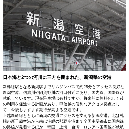
日本海と2つの河川に三方を囲まれた、新潟県の空港
新幹線駅となる新潟駅までリムジンバスで約25分とアクセス良好な
新潟空港。信濃川や阿賀野川の河口付近にあり、国内線、国際線が
就航しています。現在駐車場は有料ですが、将来的に無料化しく後
の利用を促進する計画があり、甲信越の便利なアクセス拠点とし
て、今後もますます期待が高まる空港です。
上越新幹線とともに新潟の交通アクセスを支える新潟空港。北は札
幌の新千歳空港から南は沖縄の那覇空港まで全国主要都市に国内線
の路線が発着するほか、韓国・上海・台湾・ロシアへ国際線が就航