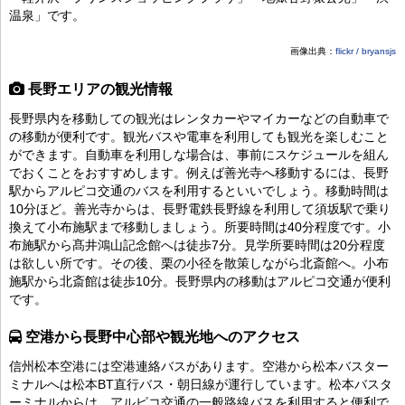
温泉」です。
画像出典：
flickr / bryansjs
長野エリアの観光情報
長野県内を移動しての観光はレンタカーやマイカーなどの自動車で
の移動が便利です。観光バスや電車を利用しても観光を楽しむこと
ができます。自動車を利用しな場合は、事前にスケジュールを組ん
でおくことをおすすめします。例えば善光寺へ移動するには、長野
駅からアルピコ交通のバスを利用するといいでしょう。移動時間は
10分ほど。善光寺からは、長野電鉄長野線を利用して須坂駅で乗り
換えて小布施駅まで移動しましょう。所要時間は40分程度です。小
布施駅から髙井鴻山記念館へは徒歩7分。見学所要時間は20分程度
は欲しい所です。その後、栗の小径を散策しながら北斎館へ。小布
施駅から北斎館は徒歩10分。長野県内の移動はアルピコ交通が便利
です。
空港から長野中心部や観光地へのアクセス
信州松本空港には空港連絡バスがあります。空港から松本バスター
ミナルへは松本BT直行バス・朝日線が運行しています。松本バスタ
ーミナルからは、アルピコ交通の一般路線バスを利用すると便利で