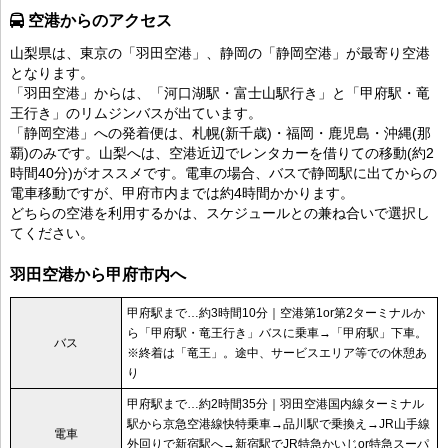
空港からのアクセス
山梨県は、東京の「羽田空港」、静岡の「静岡空港」が最寄り空港
となります。
「羽田空港」からは、「河口湖駅・富士山駅行き」と「甲府駅・竜
王行き」のリムジンバスが出ています。
「静岡空港」への発着便は、札幌(新千歳)・福岡・鹿児島・沖縄(那
覇)のみです。山梨へは、空港近辺でレンタカーを借りての移動(約2
時間40分)がオススメです。電車の場合、バスで静岡駅に出てからの
電車移動ですが、甲府市内までは約4時間かかります。
どちらの空港を利用するかは、スケジュールとの兼ね合いで選択し
てください。
羽田空港から甲府市内へ
甲府駅まで…約3時間10分｜空港第1or第2ターミナルか
ら「甲府駅・竜王行き」バスに乗車→「甲府駅」下車。
バス
※終着は「竜王」。途中、サービスエリア等での休憩あ
り
甲府駅まで…約2時間35分｜羽田空港国内線ターミナル
駅から京急空港線快特乗車→品川駅で乗換え→JR山手線
電車
外回りで新宿駅へ→新宿駅でJR特急かいじor特急スーパ