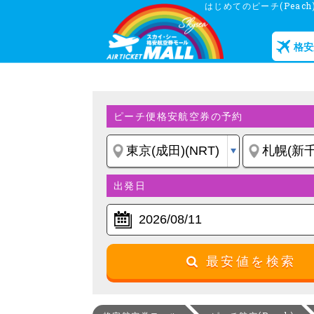
はじめてのピーチ(Pea
格安
ピーチ便格安航空券の予約
出発日
最安値を検索