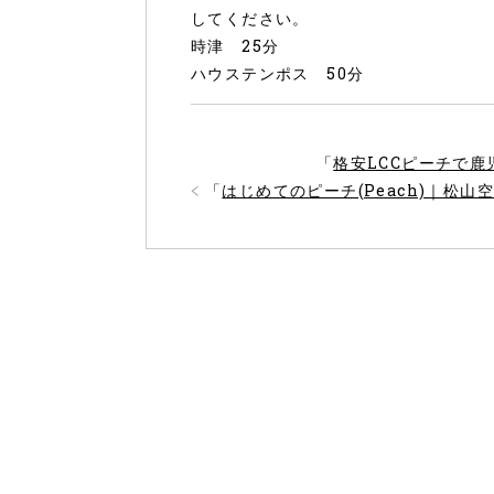
してください。
時津 25分
ハウステンポス 50分
「
格安LCCピーチで
「
はじめてのピーチ(Peach)｜松