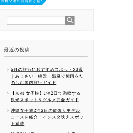
h)｜長崎空港の発着便と搭乗手続きの完全ガイド
最近の投稿
6月の旅行におすすめスポット20選
｜あじさい・絶景・温泉で梅雨をた
のしむ国内旅行ガイド
【京都 女子旅】1泊2日で満喫する
観光スポット＆グルメ完全ガイド
沖縄女子旅2泊3日の欲張りモデル
コースを紹介！インスタ映えスポッ
ト満載