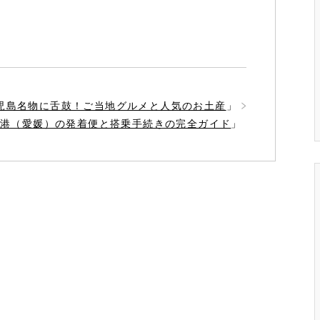
鹿児島名物に舌鼓！ご当地グルメと人気のお土産
」
山空港（愛媛）の発着便と搭乗手続きの完全ガイド
」