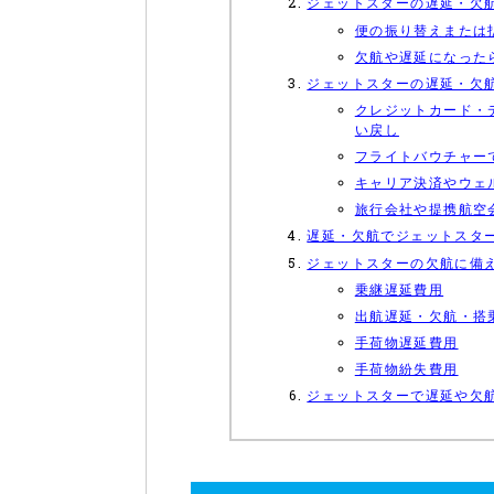
ジェットスターの遅延・欠
便の振り替えまたは
欠航や遅延になった
ジェットスターの遅延・欠
クレジットカード・
い戻し
フライトバウチャー
キャリア決済やウェ
旅行会社や提携航空
遅延・欠航でジェットスタ
ジェットスターの欠航に備
乗継遅延費用
出航遅延・欠航・搭
手荷物遅延費用
手荷物紛失費用
ジェットスターで遅延や欠