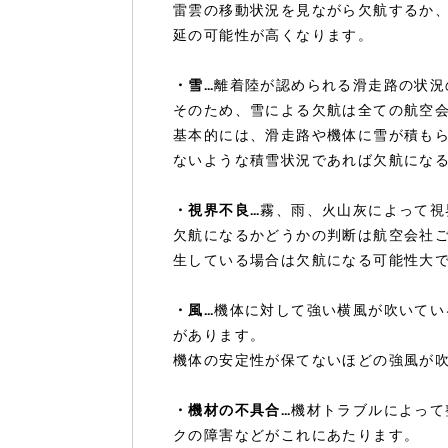
雷雲の移動状況を見ながら欠航するか
延の可能性が高くなります。
・雪…
離着陸が認められる滑走路の状況
そのため、雪による欠航は全ての航空
基本的には、滑走路や機体に雪が積も
ないような積雪状況であれば欠航にな
・視界不良…
霧、雨、火山灰によって視
欠航になるかどうかの判断は航空会社
生している場合は欠航になる可能性大
・風…
機体に対して強い横風が吹いてい
があります。
機体の安定性が保てないほどの強風が
・機材の不具合…
機材トラブルによって
クの障害などがこれにあたります。