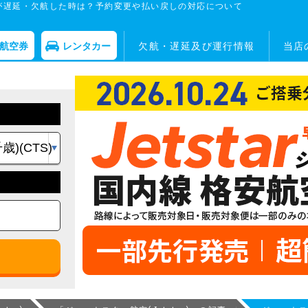
が遅延・欠航した時は？予約変更や払い戻しの対応について
航空券
レンタカー
欠航・遅延及び運行情報
当店