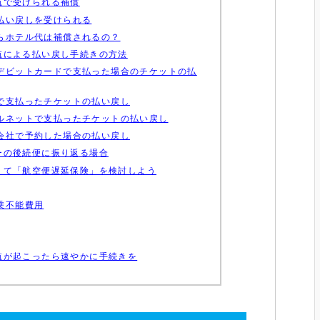
航で受けられる補償
払い戻しを受けられる
らホテル代は補償されるの？
航による払い戻し手続きの方法
デビットカードで支払った場合のチケットの払
で支払ったチケットの払い戻し
ルネットで支払ったチケットの払い戻し
会社で予約した場合の払い戻し
ーの後続便に振り返る場合
えて「航空便遅延保険」を検討しよう
乗不能費用
航が起こったら速やかに手続きを