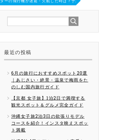
スターの飛行機が遅延・欠航した時は？予約変更や払い戻しの対応について
最近の投稿
6月の旅行におすすめスポット20選
｜あじさい・絶景・温泉で梅雨をた
のしむ国内旅行ガイド
【京都 女子旅】1泊2日で満喫する
観光スポット＆グルメ完全ガイド
沖縄女子旅2泊3日の欲張りモデル
コースを紹介！インスタ映えスポッ
ト満載