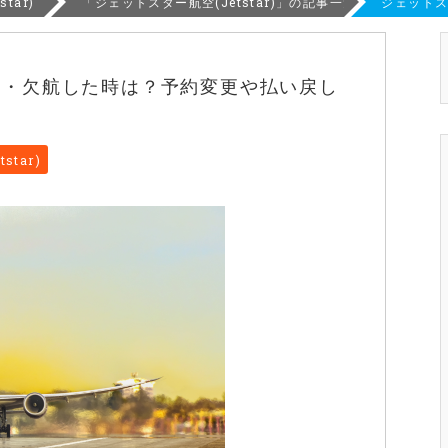
tar)
「ジェットスター航空(Jetstar)」の記事一覧
ジェット
延・欠航した時は？予約変更や払い戻し
star)