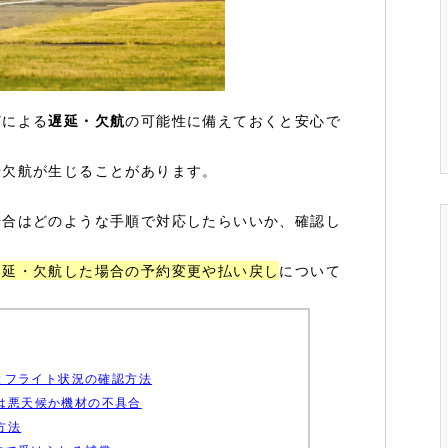
どによる
遅延・欠航
の可能性に備えておくと安心で
や欠航が生じることがあります。
場合はどのような手順で対応したらいいか、確認し
遅延・欠航した場合の予約変更や払い戻し
について
とフライト状況の確認方法
は悪天候か機材の不具合
方法