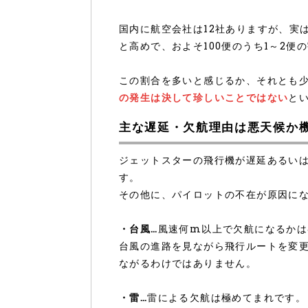
国内に航空会社は12社ありますが、実
と高めで、およそ100便のうち1～2便
この割合を多いと感じるか、それとも
の発生は決して珍しいことではない
と
主な遅延・欠航理由は悪天候か
ジェットスターの飛行機が遅延あるい
す。
その他に、パイロットの不在が原因に
・台風…
風速何m以上で欠航になるかは
台風の進路を見ながら飛行ルートを変
ながるわけではありません。
・雷…
雷による欠航は極めてまれです。