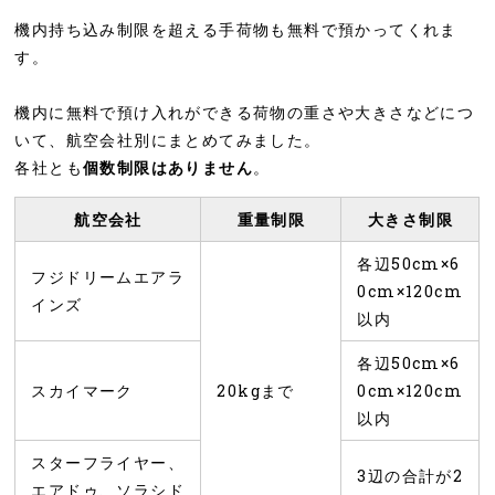
機内持ち込み制限を超える手荷物も無料で預かってくれま
す。
機内に無料で預け入れができる荷物の重さや大きさなどにつ
いて、航空会社別にまとめてみました。
各社とも
個数制限はありません
。
航空会社
重量制限
大きさ制限
各辺50cm×6
フジドリームエアラ
0cm×120cm
インズ
以内
各辺50cm×6
スカイマーク
20kgまで
0cm×120cm
以内
スターフライヤー、
3辺の合計が2
エアドゥ、ソラシド