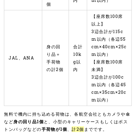
内
m以内）
個
【座席数100席
以上】
3辺合計が115c
m以内（各辺55
身の回
合計
cm×40cm×25c
り品＋
10k
m以内）
JAL、ANA
手荷物
g以
【座席数100席
の計2個
内
未満】
3辺合計が100c
m以内（各辺45
cm×35cm×20c
m以内）
無料で機内に持ち込める荷物は、各航空会社ともカメラや傘
など
身の回り品1個
と、小型のキャリーケースもしくはボス
トンバッグなどの
手荷物が1個
、
計2個
までです。