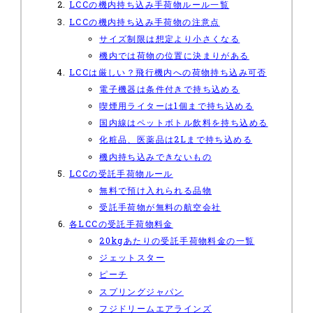
LCCの機内持ち込み手荷物ルール一覧
LCCの機内持ち込み手荷物の注意点
サイズ制限は想定より小さくなる
機内では荷物の位置に決まりがある
LCCは厳しい？飛行機内への荷物持ち込み可否
電子機器は条件付きで持ち込める
喫煙用ライターは1個まで持ち込める
国内線はペットボトル飲料を持ち込める
化粧品、医薬品は2Lまで持ち込める
機内持ち込みできないもの
LCCの受託手荷物ルール
無料で預け入れられる品物
受託手荷物が無料の航空会社
各LCCの受託手荷物料金
20kgあたりの受託手荷物料金の一覧
ジェットスター
ピーチ
スプリングジャパン
フジドリームエアラインズ