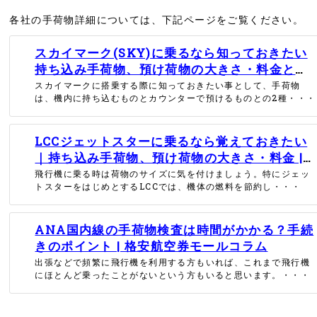
各社の手荷物詳細については、下記ページをご覧ください。
スカイマーク(SKY)に乗るなら知っておきたい
持ち込み手荷物、預け荷物の大きさ・料金とペ
ットお預かりについて | 格安航空券モールコラ
スカイマークに搭乗する際に知っておきたい事として、手荷物
は、機内に持ち込むものとカウンターで預けるものとの2種・・・
ム
LCCジェットスターに乗るなら覚えておきたい
｜持ち込み手荷物、預け荷物の大きさ・料金 |
格安航空券モールコラム
飛行機に乗る時は荷物のサイズに気を付けましょう。特にジェッ
トスターをはじめとするLCCでは、機体の燃料を節約し・・・
ANA国内線の手荷物検査は時間がかかる？手続
きのポイント | 格安航空券モールコラム
出張などで頻繁に飛行機を利用する方もいれば、これまで飛行機
にほとんど乗ったことがないという方もいると思います。・・・