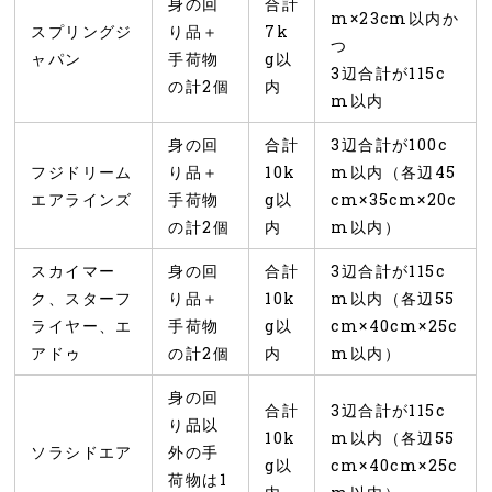
身の回
合計
m×23cm以内か
スプリングジ
り品＋
7k
つ
ャパン
手荷物
g以
3辺合計が115c
の計2個
内
m以内
身の回
合計
3辺合計が100c
フジドリーム
り品＋
10k
m以内（各辺45
エアラインズ
手荷物
g以
cm×35cm×20c
の計2個
内
m以内）
スカイマー
身の回
合計
3辺合計が115c
ク、スターフ
り品＋
10k
m以内（各辺55
ライヤー、エ
手荷物
g以
cm×40cm×25c
アドゥ
の計2個
内
m以内）
身の回
合計
3辺合計が115c
り品以
10k
m以内（各辺55
ソラシドエア
外の手
g以
cm×40cm×25c
荷物は1