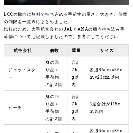
LCCの機内に無料で持ち込める手荷物の重さ、大きさ、個数
の制限を一覧表にまとめました。
比較のため、大手航空会社のJALとANAの機内持ち込み手
荷物についても記載しましたので、参考にしてください。
航空会社
個数
重量
サイズ
身の回
合計
ジェットスタ
り品＋
7k
各辺56cm×36c
ー
手荷物
g以
m×23cm以内
の計2個
内
身の回
合計
り品＋
7k
3辺合計が115c
ピーチ
手荷物
g以
m以内
の計2個
内
各辺56cm×36c