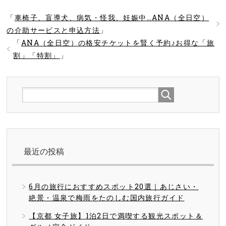
「
車椅子、盲導犬、病気・怪我、妊娠中…ANA（全日空）
の介助サービスと申込方法
」
「
ANA（全日空）の格安チケットを賢く予約♪お得な「旅
割」「特割」
」
最近の投稿
6月の旅行におすすめスポット20選｜あじさい・
絶景・温泉で梅雨をたのしむ国内旅行ガイド
【京都 女子旅】1泊2日で満喫する観光スポット＆