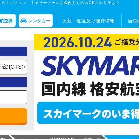
とめ！パソコン、キャリーケースは機内持ち込みOK？釣り竿は？
航空券
レンタカー
欠航・遅延及び運行情報
当店