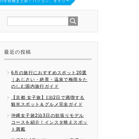
の手荷物まとめ！パソコン、キャリーケースは機内持ち込みOK？釣り竿は
最近の投稿
6月の旅行におすすめスポット20選
｜あじさい・絶景・温泉で梅雨をた
のしむ国内旅行ガイド
【京都 女子旅】1泊2日で満喫する
観光スポット＆グルメ完全ガイド
沖縄女子旅2泊3日の欲張りモデル
コースを紹介！インスタ映えスポッ
ト満載