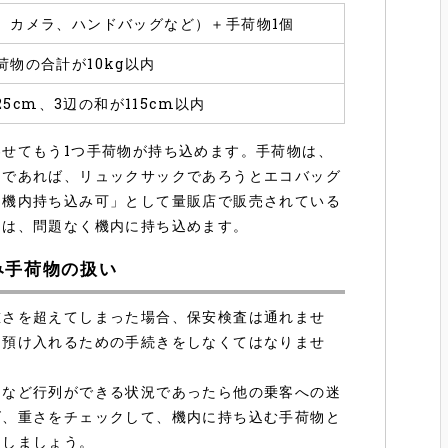
、カメラ、ハンドバッグなど）＋手荷物1個
荷物の合計が10kg以内
×25cm、3辺の和が115cm以内
せてもう1つ手荷物が持ち込めます。手荷物は、
内であれば、リュックサックであろうとエコバッグ
「機内持ち込み可」として量販店で販売されている
スは、問題なく機内に持ち込めます。
み手荷物の扱い
重さを超えてしまった場合、保安検査は通れませ
、預け入れるための手続きをしなくてはなりませ
期など行列ができる状況であったら他の乗客への迷
ズ、重さをチェックして、機内に持ち込む手荷物と
にしましょう。