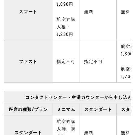
1,090円
スマート
無料
無料
航空券購
入後：
1,230円
航空券
1,590
ファスト
指定不可
指定不可
航空券
1,73
コンタクトセンター・空港カウンターから申し込ん
座席の種類/プラン
ミニマム
スタンダート
スタン
航空券購
入時、購
スタンダート
無料
無料