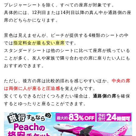
プレジャーシートを除く、すべての座席が対象です。
具体的には、12列目または14列目以降の真ん中か通路側の座
席のどちらかになります。
景色は見えませんが、ピーチが提供する4種類のシートの中
では
指定料金が最も安い座席
です。
スタンダードシートは他のシートに比べて座席が残っている
ことが多く、友人や家族で隣り合わせの席に座りたい人にも
おすすめできます。
ただし、後方の席は比較的揺れを感じやすいほか、
中央の席
は両側に人が座ると圧迫感
を覚えがちです。
安くてもできるだけくつろぎたい場合は、
通路側の席
を確保
するとゆったりと座ることができます。