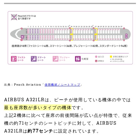
出典：Peach Aviation「
使用機材／シートマップ
」
AIRBUS A321LRは、ピーチが使用している機体の中では
最も座席数が多いタイプの機体
です。
上記2機体に比べて座席の前後間隔が広い点が特徴で、従来
機の約71センチのシートピッチに対して、AIRBUS
A321LRは
約77センチ
に設定されています。