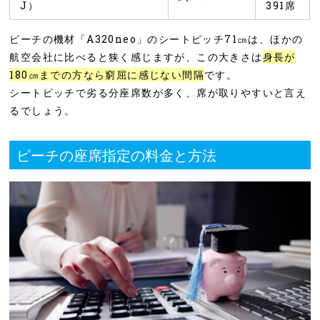
J）
391席
ピーチの機材「A320neo」のシートピッチ71㎝は、ほかの
航空会社に比べると狭く感じますが、この大きさは
身長が
180㎝までの方なら窮屈に感じない間隔
です。
シートピッチで劣る分座席数が多く、席が取りやすいと言え
るでしょう。
ピーチの座席指定の料金と方法