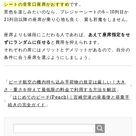
シートの非常口座席がおすすめ
です。
景色を楽しみたいのなら、プレジャーシートの6～10列目か
21列目以降の座席が乗り心地も良く、翼も邪魔をしません。
座席よりも値段にこだわる人であれば、
あえて座席指定をせ
ずにランダムに任せる
と費用を抑えられます。
それぞれの席にはメリットとデメリットがあるので、自分の
条件に合う座席を選ぶようにしましょう。
「
ピーチ航空の機内持ち込み手荷物の規定は厳しい！大き
さ・重さを抑えて最低限の料金で利用する方法を解説
」
「
はじめてのピーチ(Peach)｜宮崎空港の発着便と搭乗手
続きの完全ガイド
」