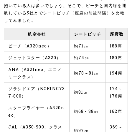
抱いている人は多いでしょう。そこで、ピーチと国内線を運
航している5社とでシートピッチ（座席の前後間隔）を比較
してみました。
航空会社
シートピッチ
座席数
ピーチ（A320neo）
約71㎝
188席
ジェットスター（A320）
約74㎝
180席
ANA（A321neo、エコノ
約78～81㎝
194席
ミークラス）
ソラシドエア（BOEING73
174～
約81㎝
7-800）
176席
スターフライヤー（A320n
約68～88㎝
162席
eo）
JAL（A350-900、クラス
369～
約97㎝