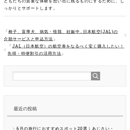
どもたちの貴重な体験を想い出に残るものにするために、し
っかりとサポートします。
「
椅子、盲導犬、病気・怪我、妊娠中…日本航空(JAL)の
介助サービスと申込方法
」
「
JAL（日本航空）の航空券をなるべく安く購入したい！
先得・特便割引の活用方法
」
最近の投稿
6月の旅行におすすめスポット20選｜あじさい・