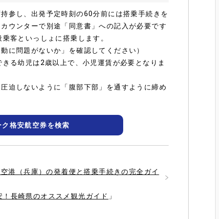
持参し、出発予定時刻の60分前には搭乗手続きを
きカウンターで別途「同意書」への記入が必要です
般乗客といっしょに搭乗します。
移動に問題がないか」を確認してください）
できる幼児は2歳以上で、小児運賃が必要となりま
を圧迫しないように「腹部下部」を通すように締め
ーク格安航空券を検索
神戸空港（兵庫）の発着便と搭乗手続きの完全ガイ
安！長崎県のオススメ観光ガイド
」