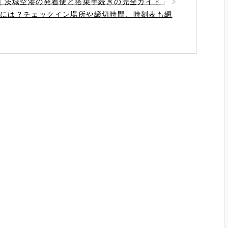
)｜茨城空港の発着便と搭乗手続きの完全ガイド
」
には？チェックイン場所や締切時間、時刻表も網