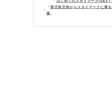
「
はじめてのスカイマーク(SKY
「
鹿児島空港からスカイマークに乗る
羅
」