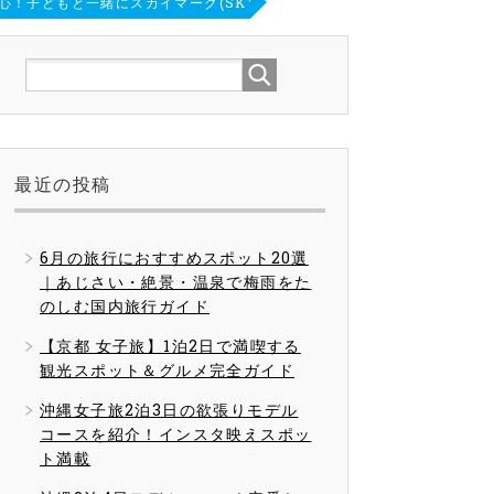
心！子どもと一緒にスカイマーク(SKY)に乗る前に知っておきたいこと
最近の投稿
6月の旅行におすすめスポット20選
｜あじさい・絶景・温泉で梅雨をた
のしむ国内旅行ガイド
【京都 女子旅】1泊2日で満喫する
観光スポット＆グルメ完全ガイド
沖縄女子旅2泊3日の欲張りモデル
コースを紹介！インスタ映えスポッ
ト満載