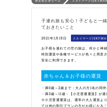
格安航空券モール
スカイマーク(SKYMAR
子連れ旅も安心！子どもと一緒
ておきたいこと
2021年1月15日
スカイマーク(SKYMA
お子様を連れての空の旅は、何かと神
特別運賃や各種サービスが色々と用意
安全に利用できます。
赤ちゃん＆お子様の運賃
・満0歳～2歳まで：大人の方1名の同伴
・満3歳～11歳：【小児普通運賃】が
※小児普通運賃は、通常の大人運賃よりも1
ては他の割引プランの方がお得になる