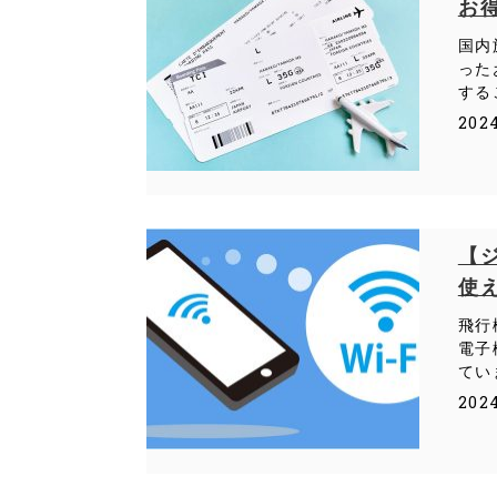
お
国内
った
する
202
【
使
飛行
電子
てい
202