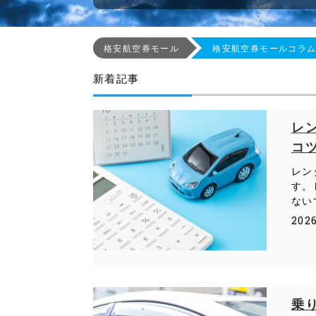
格安航空券モール
格安航空券モールコラ
新着記事
レ
コ
レン
す。
ない
202
乗