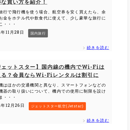
得な買い方を紹介！
旅行で飛行機を使う場合、航空券を安く買えたら、余
お金をホテル代や飲食代に使えて、少し豪華な旅行に
こ・・・
4年11月28日
国内旅行
続きを読む
ジェットスター】国内線の機内でWi-Fiは
える？会員ならWi-Fiレンタルは割引に
機はほかの交通機関と異なり、スマートフォンなどの
機器の取り扱いについて、機内での使用に制限を設け
ま・・・
4年12月26日
ジェットスター航空(Jetstar)
続きを読む