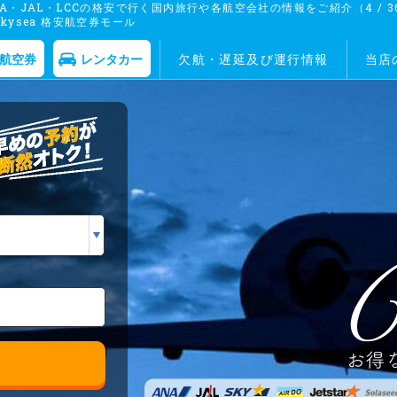
・JAL・LCCの格安で行く国内旅行や各航空会社の情報をご紹介（4 / 36
ysea 格安航空券モール
航空券
レンタカー
欠航・遅延及び運行情報
当店