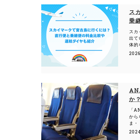
ス
乗
スカ
出て
体的
202
A
か
「A
から
ま・
202