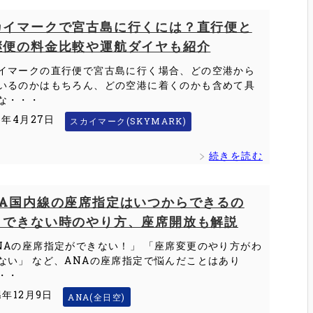
カイマークで宮古島に行くには？直行便と
継便の料金比較や運航ダイヤも紹介
イマークの直行便で宮古島に行く場合、どの空港から
いるのかはもちろん、どの空港に着くのかも含めて具
な・・・
6年4月27日
スカイマーク(SKYMARK)
続きを読む
NA国内線の座席指定はいつからできるの
？できない時のやり方、座席開放も解説
NAの座席指定ができない！」 「座席変更のやり方がわ
ない」 など、ANAの座席指定で悩んだことはあり
・・
4年12月9日
ANA(全日空)