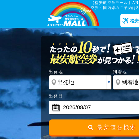
【格安航空券モール】ANA
空券・国内線のご予約はSk
格安
出発地
到着地
出発日
最安値を検索