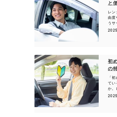
と
レン
由度
うサ
202
初
の
「初
てい
か。
202