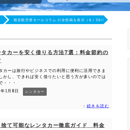
ム
格安航空券モールコラム の全投稿を表示（4 / 36ページ目）
ンタカーを安く借りる方法7選：料金節約の
ツ
タカーは旅行やビジネスでの利用に便利に活用できま
しかし、できれば安く借りたいと思う方が多いのでは
で・・・
6年1月8日
レンタカー
続きを読む
り捨て可能なレンタカー徹底ガイド 料金