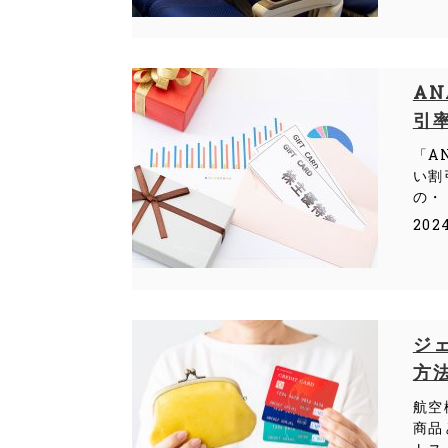
A
引
「A
い割
の・
202
ジ
方
航空
商品