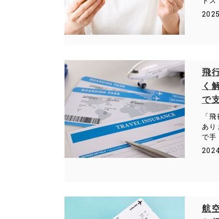
トス
202
飛
く
で
「飛
あり
で手
202
航