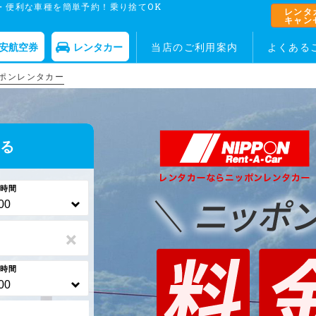
・便利な車種を簡単予約！乗り捨てOK
レンタ
キャン
安航空券
レンタカー
当店のご利用案内
よくある
ポンレンタカー
する
時間
×
時間