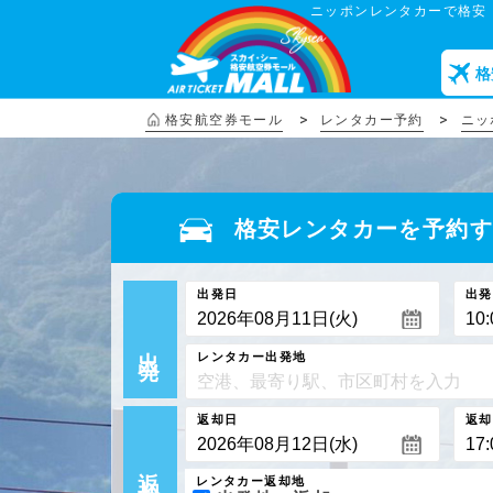
ニッポンレンタカーで格安
格
格安航空券モール
レンタカー予約
ニッ
格安レンタカーを予約
出発日
出発
出 発
レンタカー出発地
返却日
返却
返 却
レンタカー返却地