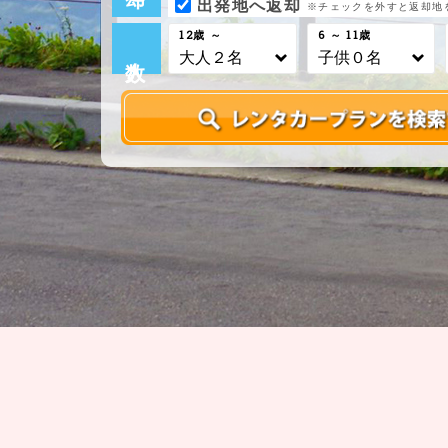
出発地へ返却
※チェックを外すと返却地
12歳 ～
6 ～ 11歳
人数