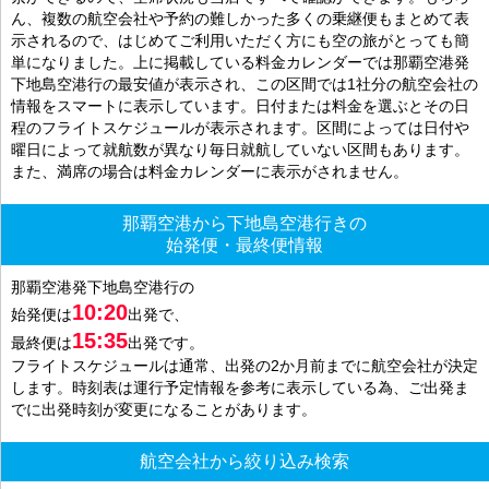
ん、複数の航空会社や予約の難しかった多くの乗継便もまとめて表
示されるので、はじめてご利用いただく方にも空の旅がとっても簡
単になりました。上に掲載している料金カレンダーでは那覇空港発
下地島空港行の最安値が表示され、この区間では1社分の航空会社の
情報をスマートに表示しています。日付または料金を選ぶとその日
程のフライトスケジュールが表示されます。区間によっては日付や
曜日によって就航数が異なり毎日就航していない区間もあります。
また、満席の場合は料金カレンダーに表示がされません。
那覇空港から下地島空港行きの
始発便・最終便情報
那覇空港発下地島空港行の
10:20
始発便は
出発で、
15:35
最終便は
出発です。
フライトスケジュールは通常、出発の2か月前までに航空会社が決定
します。時刻表は運行予定情報を参考に表示している為、ご出発ま
でに出発時刻が変更になることがあります。
航空会社から絞り込み検索