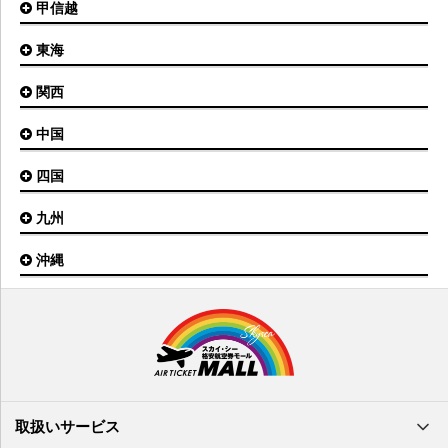
甲信越
東京(羽田)空港
三沢空港
能登空港
釧路空港
東京(成田)空港
いわて花巻空港
東海
新潟空港
稚内空港
茨城空港
福島空港
信州まつもと空港
とかち帯広空港
関西
名古屋(中部)空港
八丈島空港
大館能代空港
根室中標津空港
名古屋(小牧)空港
庄内空港
中国
大阪(伊丹)空港
奥尻空港
静岡空港
山形空港
大阪(関西)空港
利尻空港
四国
広島空港
神戸空港
岡山空港
九州
松山空港
南紀白浜空港
山口宇部空港
高松空港
但馬空港
沖縄
福岡空港
出雲空港
徳島空港
鹿児島空港
米子空港
沖縄(那覇)空港
高知空港
熊本空港
岩国空港
石垣空港
長崎空港
鳥取空港
宮古空港
宮崎空港
隠岐空港
北大東空港
大分空港
萩・石見空港
南大東空港
取扱いサービス
北九州空港
久米島空港