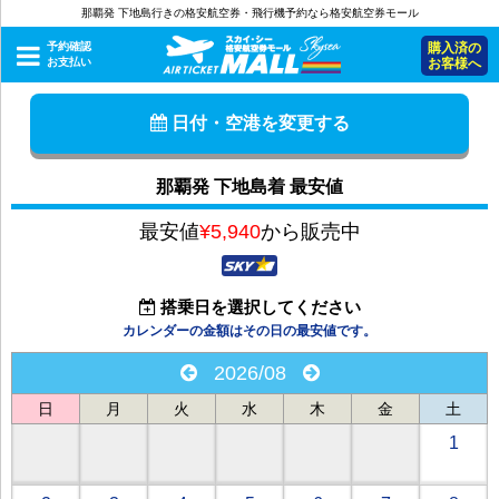
那覇発 下地島行きの格安航空券・飛行機予約なら格安航空券モール
予約確認
購入済の
お支払い
お客様へ
日付・空港を変更する
那覇発 下地島着 最安値
最安値
¥5,940
から販売中
搭乗日を選択してください
カレンダーの金額はその日の最安値です。
2026/08
日
月
火
水
木
金
土
1