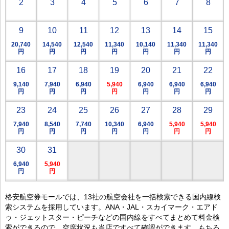
2
3
4
5
6
7
8
9
10
11
12
13
14
15
20,740
14,540
12,540
11,340
10,140
11,340
11,340
円
円
円
円
円
円
円
16
17
18
19
20
21
22
9,140
7,940
6,940
5,940
6,940
6,940
6,940
円
円
円
円
円
円
円
23
24
25
26
27
28
29
7,940
8,540
7,740
10,340
6,940
5,940
5,940
円
円
円
円
円
円
円
30
31
6,940
5,940
円
円
格安航空券モールでは、13社の航空会社を一括検索できる国内線検
索システムを採用しています。ANA・JAL・スカイマーク・エアド
ゥ・ジェットスター・ピーチなどの国内線をすべてまとめて料金検
索ができるので、空席状況も当店ですべて確認ができます。もちろ