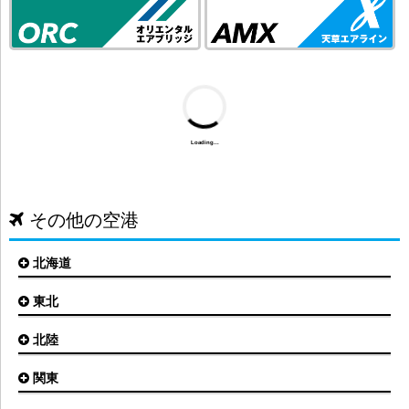
Loading...
その他の空港
北海道
東北
札幌(新千歳)空港
函館空港
北陸
仙台空港
旭川空港
秋田空港
関東
小松空港
オホーツク紋別空港
青森空港
富山空港
女満別空港