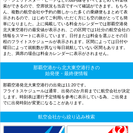
索ができるので、空席状況も当店ですべて確認ができます。もちろ
ん、複数の航空会社や予約の難しかった多くの乗継便もまとめて表
示されるので、はじめてご利用いただく方にも空の旅がとっても簡
単になりました。上に掲載している料金カレンダーでは那覇空港発
北大東空港行の最安値が表示され、この区間では1社分の航空会社の
情報をスマートに表示しています。日付または料金を選ぶとその日
程のフライトスケジュールが表示されます。区間によっては日付や
曜日によって就航数が異なり毎日就航していない区間もあります。
また、満席の場合は料金カレンダーに表示がされません。
那覇空港から北大東空港行きの
始発便・最終便情報
那覇空港発北大東空港行の出発は11:20です。
フライトスケジュールは通常、出発の2か月前までに航空会社が決定
します。時刻表は運行予定情報を参考に表示している為、ご出発ま
でに出発時刻が変更になることがあります。
航空会社から絞り込み検索