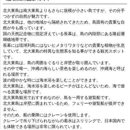
北大東島は南大東島よりもさらに規模が小さい島ですが、その分手
つかずの自然が魅力です。
北大東島は、他の地域から隔絶されてきたため、島固有の貴重な自
然が今も残っています。
国の天然記念物に指定冴えている長幕は、島の内陸部にある隆起珊
瑚礁地帯です。
長幕には琉球列島にはないヒメタリワタリなどの貴重な植物が生息
していて、北大東島の特異な生態系を知る事ができる観光スポット
です。
北大東島は、島の周囲をぐるりと岸壁が取り囲んでいます。
その中で唯一、沖縄の海らしい景色を楽しめるのが、沖縄海と呼ば
れる場所です。
波の穏やかな時には海水浴を楽しむことができます。
北大東島は、海水浴を楽しめるビーチがほとんどないため、海で遊
べる貴重な場所です。
北大東島観光でおすすめなのが、島を一周する遊覧船です。
北大東島は岸壁に囲まれているため、フェリーや遊覧船が接岸でき
ません。
そのため、船の乗降にはクレーンを使用します。
クレーンで吊り下げられながらの着水はスリリングで、日本国内で
も体験できる場所は非常に限られています。