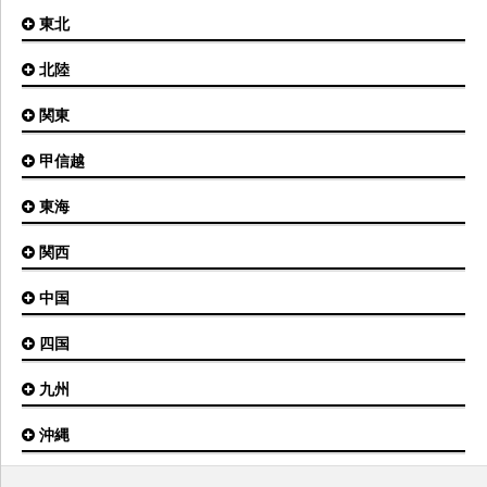
東北
札幌(新千歳)空港
函館空港
北陸
仙台空港
旭川空港
秋田空港
関東
小松空港
オホーツク紋別空港
青森空港
富山空港
女満別空港
甲信越
東京(羽田)空港
三沢空港
能登空港
釧路空港
東京(成田)空港
いわて花巻空港
東海
新潟空港
稚内空港
茨城空港
福島空港
信州まつもと空港
とかち帯広空港
関西
名古屋(中部)空港
八丈島空港
大館能代空港
根室中標津空港
名古屋(小牧)空港
庄内空港
中国
大阪(伊丹)空港
奥尻空港
静岡空港
山形空港
大阪(関西)空港
利尻空港
四国
広島空港
神戸空港
岡山空港
九州
松山空港
南紀白浜空港
山口宇部空港
高松空港
但馬空港
沖縄
福岡空港
出雲空港
徳島空港
鹿児島空港
米子空港
沖縄(那覇)空港
高知空港