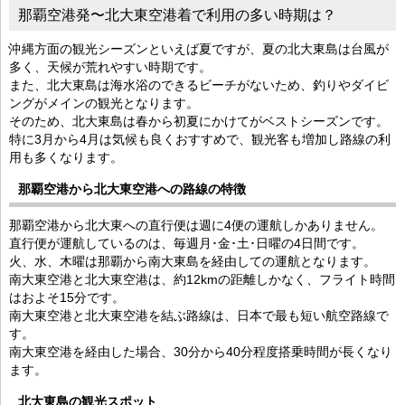
那覇空港発〜北大東空港着で利用の多い時期は？
沖縄方面の観光シーズンといえば夏ですが、夏の北大東島は台風が
多く、天候が荒れやすい時期です。
また、北大東島は海水浴のできるビーチがないため、釣りやダイビ
ングがメインの観光となります。
そのため、北大東島は春から初夏にかけてがベストシーズンです。
特に3月から4月は気候も良くおすすめで、観光客も増加し路線の利
用も多くなります。
那覇空港から北大東空港への路線の特徴
那覇空港から北大東への直行便は週に4便の運航しかありません。
直行便が運航しているのは、毎週月･金･土･日曜の4日間です。
火、水、木曜は那覇から南大東島を経由しての運航となります。
南大東空港と北大東空港は、約12kmの距離しかなく、フライト時間
はおよそ15分です。
南大東空港と北大東空港を結ぶ路線は、日本で最も短い航空路線で
す。
南大東空港を経由した場合、30分から40分程度搭乗時間が長くなり
ます。
北大東島の観光スポット