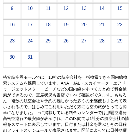
9
10
11
12
13
14
15
16
17
18
19
20
21
22
23
24
25
26
27
28
29
30
31
格安航空券モールでは、13社の航空会社を一括検索できる国内線検
索システムを採用しています。ANA・JAL・スカイマーク・エアド
ゥ・ジェットスター・ピーチなどの国内線をすべてまとめて料金検
索ができるので、空席状況も当店ですべて確認ができます。もちろ
ん、複数の航空会社や予約の難しかった多くの乗継便もまとめて表
示されるので、はじめてご利用いただく方にも空の旅がとっても簡
単になりました。上に掲載している料金カレンダーでは那覇空港発
高松空港行の最安値が表示され、この区間では1社分の航空会社の情
報をスマートに表示しています。日付または料金を選ぶとその日程
のフライトスケジュールが表示されます。区間によっては日付や曜