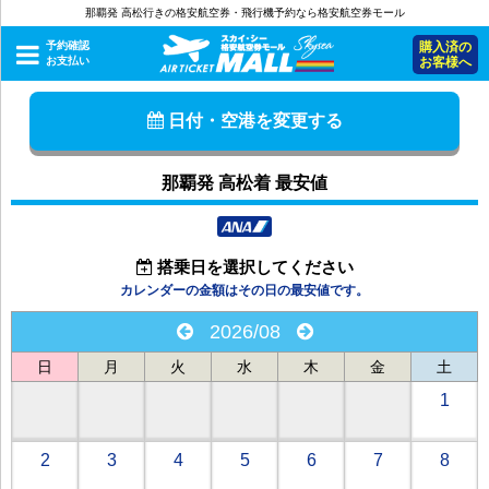
那覇発 高松行きの格安航空券・飛行機予約なら格安航空券モール
予約確認
購入済の
お支払い
お客様へ
日付・空港を変更する
那覇発 高松着 最安値
搭乗日を選択してください
カレンダーの金額はその日の最安値です。
2026/08
日
月
火
水
木
金
土
1
2
3
4
5
6
7
8