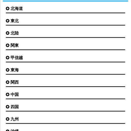
北海道
東北
札幌(新千歳)空港
函館空港
北陸
仙台空港
旭川空港
秋田空港
関東
小松空港
オホーツク紋別空港
青森空港
富山空港
女満別空港
甲信越
東京(羽田)空港
三沢空港
能登空港
釧路空港
東京(成田)空港
いわて花巻空港
東海
新潟空港
稚内空港
茨城空港
福島空港
信州まつもと空港
とかち帯広空港
関西
名古屋(中部)空港
八丈島空港
大館能代空港
根室中標津空港
名古屋(小牧)空港
庄内空港
中国
大阪(伊丹)空港
奥尻空港
静岡空港
山形空港
大阪(関西)空港
利尻空港
四国
広島空港
神戸空港
岡山空港
九州
松山空港
南紀白浜空港
山口宇部空港
高松空港
但馬空港