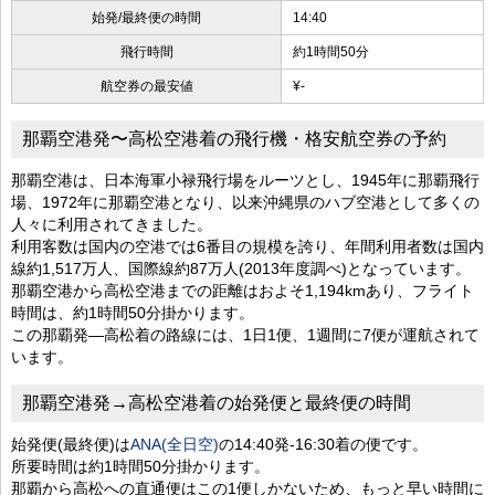
始発/最終便の時間
14:40
飛行時間
約1時間50分
航空券の最安値
¥-
那覇空港発〜高松空港着の飛行機・格安航空券の予約
那覇空港は、日本海軍小禄飛行場をルーツとし、1945年に那覇飛行
場、1972年に那覇空港となり、以来沖縄県のハブ空港として多くの
人々に利用されてきました。
利用客数は国内の空港では6番目の規模を誇り、年間利用者数は国内
線約1,517万人、国際線約87万人(2013年度調べ)となっています。
那覇空港から高松空港までの距離はおよそ1,194kmあり、フライト
時間は、約1時間50分掛かります。
この那覇発―高松着の路線には、1日1便、1週間に7便が運航されて
います。
那覇空港発→高松空港着の始発便と最終便の時間
始発便(最終便)は
ANA(全日空)
の14:40発-16:30着の便です。
所要時間は約1時間50分掛かります。
那覇から高松への直通便はこの1便しかないため、もっと早い時間に