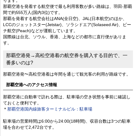
ります。
那覇空港を発着する航空便で最も利用客数が多い路線は、羽田-那覇
間で約555万人(国内3位)です。
那覇を発着する航空会社はANA(全日空)、JAL(日本航空)のほか、
LCCのジェットスター(Jetstar)、ソラシドエア(Solaseed Air)、ピー
チ航空(Peach)などが運航しています。
国際線は台北、ソウル、香港、上海などの都市に直行便がありま
す。
那覇空港発→高松空港着の航空券を購入する目的で、一
番多いのは?
那覇空港発〜高松空港着は年間を通じて観光客の利用が路線です。
那覇空港へのアクセス情報
那覇空港に自動車で訪れる際は、駐車場の空き状態を事前に確認し
ておくと便利です。
＊
那覇空港国内線旅客ターミナルビル：駐車場
駐車場の営業時間は6:00から24:00(18時間)、収容台数は3つの駐車
場を合わせて2,472台です。