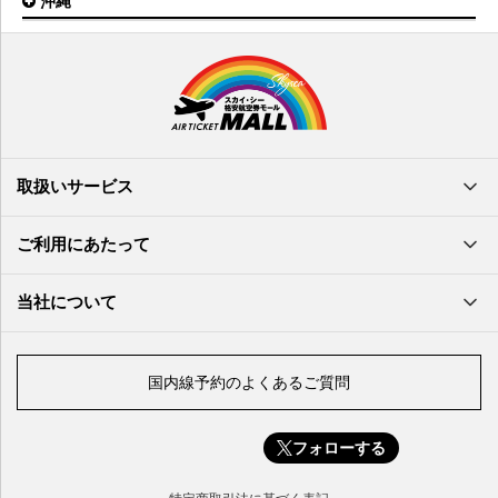
沖縄
福岡空港
出雲空港
徳島空港
鹿児島空港
米子空港
沖縄(那覇)空港
高知空港
熊本空港
岩国空港
石垣空港
長崎空港
鳥取空港
宮古空港
宮崎空港
隠岐空港
北大東空港
大分空港
萩・石見空港
南大東空港
取扱いサービス
北九州空港
久米島空港
佐賀空港
多良間空港
ご利用にあたって
奄美大島空港
与那国空港
徳之島空港
当社について
沖永良部空港
喜界島空港
国内線予約のよくあるご質問
与論空港
屋久島空港
フォローする
種子島空港
対馬空港