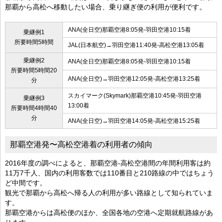
那覇から高松へ移動したい場合、乗り継ぎ便の利用が便利です。
ANA(全日空)那覇空港8:05発-羽田空港10:15着
乗継例1
所要時間5時間
JAL(日本航空)→羽田空港11:40発-高松空港13:05着
乗継例2
ANA(全日空)那覇空港8:05発-羽田空港10:15着
所要時間5時間20
ANA(全日空)→羽田空港12:05発-高松空港13:25着
分
スカイマーク(Skymark)那覇空港10:45発-羽田空港
乗継例3
13:00着
所要時間4時間40
分
ANA(全日空)→羽田空港14:05発-高松空港15:25着
那覇空港発〜高松空港着の利用者の傾向
2016年度の調べによると、那覇空港-高松空港間の年間利用客は約
11万7千人、国内の利用客数では110番目と210路線の中ではちょう
ど中間です。
観光で那覇から高松へ帰る人の利用が多い路線として知られていま
す。
那覇空港からは高松便のほか、全国各地の空港へ定期就航路線があ