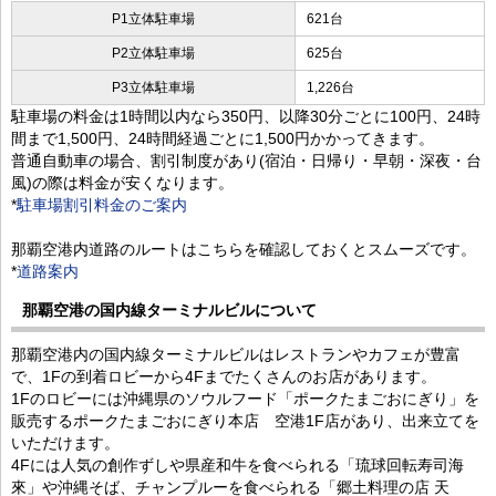
P1立体駐車場
621台
P2立体駐車場
625台
P3立体駐車場
1,226台
駐車場の料金は1時間以内なら350円、以降30分ごとに100円、24時
間まで1,500円、24時間経過ごとに1,500円かかってきます。
普通自動車の場合、割引制度があり(宿泊・日帰り・早朝・深夜・台
風)の際は料金が安くなります。
*
駐車場割引料金のご案内
那覇空港内道路のルートはこちらを確認しておくとスムーズです。
*
道路案内
那覇空港の国内線ターミナルビルについて
那覇空港内の国内線ターミナルビルはレストランやカフェが豊富
で、1Fの到着ロビーから4Fまでたくさんのお店があります。
1Fのロビーには沖縄県のソウルフード「ポークたまごおにぎり」を
販売するポークたまごおにぎり本店 空港1F店があり、出来立てを
いただけます。
4Fには人気の創作ずしや県産和牛を食べられる「琉球回転寿司海
來」や沖縄そば、チャンプルーを食べられる「郷土料理の店 天