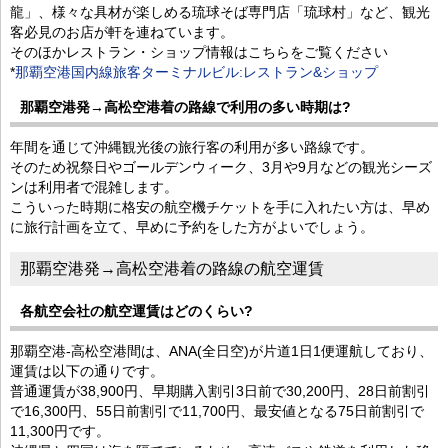
龍」、様々な具材が楽しめる琉球そば専門店「琉球村」など、観光
客必見のお店が軒を連ねています。
そのほかレストラン・ショップ情報はこちらをご覧ください
*
那覇空港国内線旅客ターミナルビル:レストラン&ショップ
那覇空港発→高松空港着の路線で利用の多い時期は?
年間を通じて沖縄観光後の旅行客の利用が多い路線です。
そのため祝祭日やゴールデンウィーク、3月や9月などの観光シーズ
ンは利用者で混雑します。
こういった時期に格安の航空機チケットを手に入れたい方は、早め
に旅行計画を立て、早めに予約をした方がよいでしょう。
那覇空港発→高松空港着の路線の航空運賃
各航空会社の航空運賃はどのくらい?
那覇空港-高松空港間は、ANA(全日空)が片道1日1便運航しており、
運賃は以下の通りです。
普通運賃が38,900円、早期購入割引3日前で30,200円、28日前割引
で16,300円、55日前割引で11,700円、最安値となる75日前割引で
11,300円です。