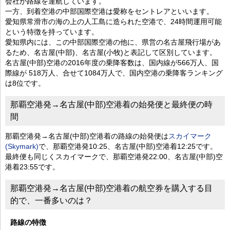
会社が路線を運航しています。
一方、到着空港の中部国際空港は愛称をセントレアといいます。
愛知県常滑市の海の上の人工島に造られた空港で、24時間運用可能
という特徴を持っています。
愛知県内には、この中部国際空港の他に、県営の名古屋飛行場があ
るため、名古屋(中部)、名古屋(小牧)と表記して区別しています。
名古屋(中部)空港の2016年度の乗降客数は、国内線が566万人、国
際線が 518万人、合せて1084万人で、国内空港の乗降客ランキング
は8位です。
那覇空港発→名古屋(中部)空港着の始発便と最終便の時
間
那覇空港発→名古屋(中部)空港着の路線の始発便は
スカイマーク
(Skymark)
で、那覇空港発10:25、名古屋(中部)空港着12:25です。
最終便も同じくスカイマークで、那覇空港発22:00、名古屋(中部)空
港着23:55です。
那覇空港発→名古屋(中部)空港着の航空券を購入する目
的で、一番多いのは？
路線の特徴