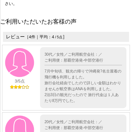
さい。
ご利用いただいたお客様の声
レビュー
］
［
4
件｜平均：
4
/
5
点
30代／女性／ご利用航空会社：／
ご利用便：那覇空港発-中部空港行
7月中旬頃、観光の帰りで沖縄発?名古屋着の
飛行機を利用しました。
3
/5点
旅行会社経由でしたので詳しい金額はわかり
ませんが航空券はANAを利用しました。
2泊3日の観光だったので 旅行代金は１人あ
たり8万円でした。
20代／女性／ご利用航空会社：／
ご利用便：那覇空港発-中部空港行