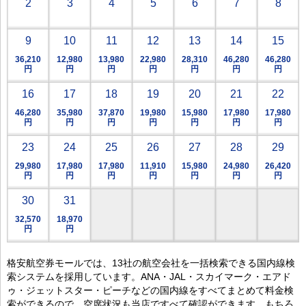
2
3
4
5
6
7
8
9
10
11
12
13
14
15
36,210
12,980
13,980
22,980
28,310
46,280
46,280
円
円
円
円
円
円
円
16
17
18
19
20
21
22
46,280
35,980
37,870
19,980
15,980
17,980
17,980
円
円
円
円
円
円
円
23
24
25
26
27
28
29
29,980
17,980
17,980
11,910
15,980
24,980
26,420
円
円
円
円
円
円
円
30
31
32,570
18,970
円
円
格安航空券モールでは、13社の航空会社を一括検索できる国内線検
索システムを採用しています。ANA・JAL・スカイマーク・エアド
ゥ・ジェットスター・ピーチなどの国内線をすべてまとめて料金検
索ができるので、空席状況も当店ですべて確認ができます。もちろ