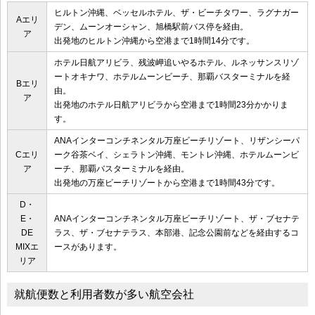
ヒルトン沖縄、ベッセルホテル、ザ・ビーチタワー、ラグナガー
Aエリ
デン、ムーンオーシャン、旭橋駅前バス停を経由。
ア
出発地のヒルトン沖縄から空港まで1時間14分です。
ホテル日航アリビラ、残波岬追いやるホテル、ルネッサンスリゾ
ートオキナワ、ホテルムーンビーチ、那覇バスターミナルを経
Bエリ
由。
ア
出発地のホテル日航アリビラから空港まで1時間23分かかりま
す。
ANAインターコンチネンタル万座ビーチリゾート、リザンシーパ
Cエリ
ーク谷茶ベイ、シェラトン沖縄、モントレ沖縄、ホテルムーンビ
ア
ーチ、那覇バスターミナルを経由。
出発地の万座ビーチリゾートから空港まで1時間43分です。
D・
E・
ANAインターコンチネンタル万座ビーチリゾート、ザ・ブセナテ
DE
ラス、ザ・ブセナテラス、本部港、記念公園前などを経由するコ
MIXエ
ースがあります。
リア
就航便数と利用者数が多い航空会社