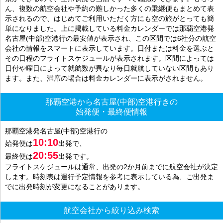
ん、複数の航空会社や予約の難しかった多くの乗継便もまとめて表
示されるので、はじめてご利用いただく方にも空の旅がとっても簡
単になりました。上に掲載している料金カレンダーでは那覇空港発
名古屋(中部)空港行の最安値が表示され、この区間では6社分の航空
会社の情報をスマートに表示しています。日付または料金を選ぶと
その日程のフライトスケジュールが表示されます。区間によっては
日付や曜日によって就航数が異なり毎日就航していない区間もあり
ます。また、満席の場合は料金カレンダーに表示がされません。
那覇空港から名古屋(中部)空港行きの
始発便・最終便情報
那覇空港発名古屋(中部)空港行の
10:10
始発便は
出発で、
20:55
最終便は
出発です。
フライトスケジュールは通常、出発の2か月前までに航空会社が決定
します。時刻表は運行予定情報を参考に表示している為、ご出発ま
でに出発時刻が変更になることがあります。
航空会社から絞り込み検索