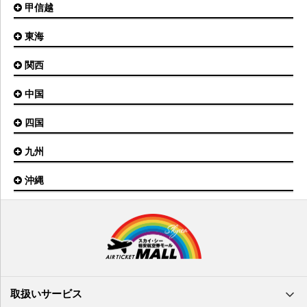
甲信越
東京(羽田)空港
三沢空港
能登空港
釧路空港
東京(成田)空港
いわて花巻空港
東海
新潟空港
稚内空港
茨城空港
福島空港
信州まつもと空港
とかち帯広空港
関西
名古屋(中部)空港
八丈島空港
大館能代空港
根室中標津空港
名古屋(小牧)空港
庄内空港
中国
大阪(伊丹)空港
奥尻空港
静岡空港
山形空港
大阪(関西)空港
利尻空港
四国
広島空港
神戸空港
岡山空港
九州
松山空港
南紀白浜空港
山口宇部空港
高松空港
但馬空港
沖縄
福岡空港
出雲空港
徳島空港
鹿児島空港
米子空港
沖縄(那覇)空港
高知空港
熊本空港
岩国空港
石垣空港
長崎空港
鳥取空港
宮古空港
宮崎空港
隠岐空港
北大東空港
大分空港
萩・石見空港
南大東空港
取扱いサービス
北九州空港