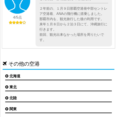
２年前の、１月９日那覇空港発中部セントレ
ア空港着、ANAの飛行機に搭乗しました。
4
/5点
那覇市内を、観光旅行した後の利用です。
来年１月８日から２泊３日にて、沖縄旅行に
行きます。
前回、観光出来なかった場所を周りたいで
す。
その他の空港
北海道
東北
札幌(新千歳)空港
函館空港
北陸
仙台空港
旭川空港
秋田空港
関東
小松空港
オホーツク紋別空港
青森空港
富山空港
女満別空港