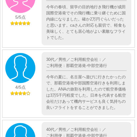
今年の春頃、留学の目的地行き飛行機が成田
国際空港発でその飛行機に乗り継ぐために国
5
/5点
内線になりました。確か2万円ぐらいだった
と思います。caさんの対応も親切で、軽食も
美味しく、とても居心地がよい素敵なフライ
トでした。
30代／男性／ご利用航空会社：／
ご利用便：那覇空港発-中部空港行
今年の夏に、名古屋へ遊びに行きたかったの
で、那覇空港発中部国際空港行きを利用しま
4
/5点
した。ANAの旅割を利用したので航空券価格
は3万5千円程度でした。日本を代表する航空
会社だけあって機内サービスも良く気持ちの
良いフライトをすることができました。
40代／男性／ご利用航空会社：／
ご利用便：那覇空港発-中部空港行