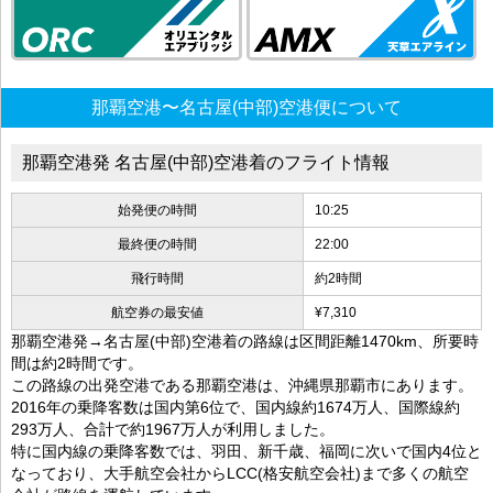
那覇空港〜名古屋(中部)空港便について
那覇空港発 名古屋(中部)空港着のフライト情報
始発便の時間
10:25
最終便の時間
22:00
飛行時間
約2時間
航空券の最安値
¥7,310
那覇空港発→名古屋(中部)空港着の路線は区間距離1470km、所要時
間は約2時間です。
この路線の出発空港である那覇空港は、沖縄県那覇市にあります。
2016年の乗降客数は国内第6位で、国内線約1674万人、国際線約
293万人、合計で約1967万人が利用しました。
特に国内線の乗降客数では、羽田、新千歳、福岡に次いで国内4位と
なっており、大手航空会社からLCC(格安航空会社)まで多くの航空