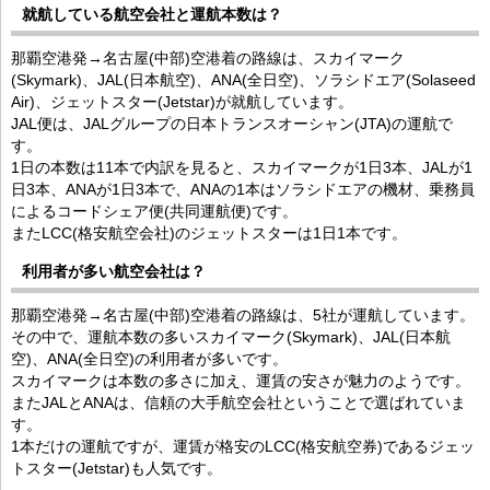
就航している航空会社と運航本数は？
那覇空港発→名古屋(中部)空港着の路線は、スカイマーク
(Skymark)、JAL(日本航空)、ANA(全日空)、ソラシドエア(Solaseed
Air)、ジェットスター(Jetstar)が就航しています。
JAL便は、JALグループの日本トランスオーシャン(JTA)の運航で
す。
1日の本数は11本で内訳を見ると、スカイマークが1日3本、JALが1
日3本、ANAが1日3本で、ANAの1本はソラシドエアの機材、乗務員
によるコードシェア便(共同運航便)です。
またLCC(格安航空会社)のジェットスターは1日1本です。
利用者が多い航空会社は？
那覇空港発→名古屋(中部)空港着の路線は、5社が運航しています。
その中で、運航本数の多いスカイマーク(Skymark)、JAL(日本航
空)、ANA(全日空)の利用者が多いです。
スカイマークは本数の多さに加え、運賃の安さが魅力のようです。
またJALとANAは、信頼の大手航空会社ということで選ばれていま
す。
1本だけの運航ですが、運賃が格安のLCC(格安航空券)であるジェッ
トスター(Jetstar)も人気です。