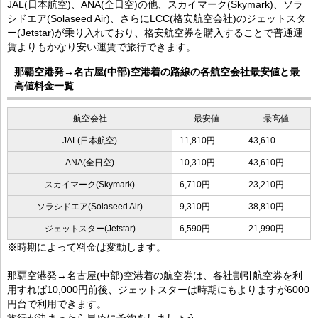
JAL(日本航空)、ANA(全日空)の他、スカイマーク(Skymark)、ソラ
シドエア(Solaseed Air)、さらにLCC(格安航空会社)のジェットスタ
ー(Jetstar)が乗り入れており、格安航空券を購入することで普通運
賃よりもかなり安い運賃で旅行できます。
那覇空港発→名古屋(中部)空港着の路線の各航空会社最安値と最
高値料金一覧
航空会社
最安値
最高値
JAL(日本航空)
11,810円
43,610
ANA(全日空)
10,310円
43,610円
スカイマーク(Skymark)
6,710円
23,210円
ソラシドエア(Solaseed Air)
9,310円
38,810円
ジェットスター(Jetstar)
6,590円
21,990円
※時期によって料金は変動します。
那覇空港発→名古屋(中部)空港着の航空券は、各社割引航空券を利
用すれば10,000円前後、ジェットスターは時期にもよりますが6000
円台で利用できます。
旅行が決まったら早めに予約をしましょう。