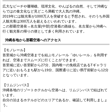
広大なビーチや珊瑚礁、琉球文化、やんばるの自然、そして沖縄な
らではの食文化など見どころ満載で大人気の沖縄。
2019年には観光客が1000万人を突破すると予想され、そのうち外国
人観光客は300万人を超えるといわれています。
この那覇空港発→名古屋(中部)空港着の路線も、名古屋から沖縄へ
行く観光客の帰りの便として多く利用されています。
沖縄各地から那覇空港へのアクセス
【モノレール】
首里城から沖縄空港までを結ぶモノレール「ゆいレール」を利用す
れば、空港までスムーズに行くことができます。
首里城に近い首里駅から27分、国内唯一の免税店であるTギャラリ
アに近いおもろまち駅から19分、国際通りに近い県庁前駅から12分
となっています。
【リムジンバス】
沖縄各地のリゾートホテルから空港へは、リムジンバスで結ばれて
います。
自分の泊まるホテルがどのエリアであるか、確認して利用しましょ
う。