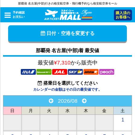
那覇発 名古屋(中部)行きの格安航空券・飛行機予約なら格安航空券モール
予約確認
購入済の
お支払い
お客様へ
日付・空港を変更する
那覇発 名古屋(中部)着 最安値
最安値
¥7,310
から販売中
搭乗日を選択してください
カレンダーの金額はその日の最安値です。
2026/08
日
月
火
水
木
金
土
1