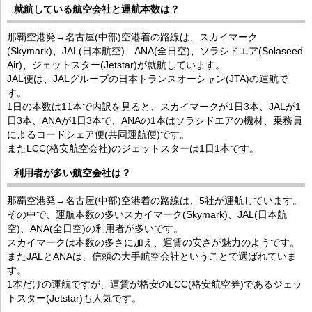
就航している航空会社と運航本数は？
那覇空港発→名古屋(中部)空港着の路線は、スカイマーク
(Skymark)、JAL(日本航空)、ANA(全日空)、ソラシドエア(Solaseed
Air)、ジェットスター(Jetstar)が就航しています。
JAL便は、JALグループの日本トランスオーシャン(JTA)の運航で
す。
1日の本数は11本で内訳を見ると、スカイマークが1日3本、JALが1
日3本、ANAが1日3本で、ANAの1本はソラシドエアの機材、乗務員
によるコードシェア便(共同運航便)です。
またLCC(格安航空会社)のジェットスターは1日1本です。
利用者が多い航空会社は？
那覇空港発→名古屋(中部)空港着の路線は、5社が運航しています。
その中で、運航本数の多いスカイマーク(Skymark)、JAL(日本航
空)、ANA(全日空)の利用者が多いです。
スカイマークは本数の多さに加え、運賃の安さが魅力のようです。
またJALとANAは、信頼の大手航空会社ということで選ばれていま
す。
1本だけの運航ですが、運賃が格安のLCC(格安航空券)であるジェッ
トスター(Jetstar)も人気です。