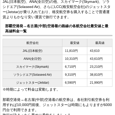
JAL(日本航空)、ANA(全日空)の他、スカイマーク(Skymark)、ソラ
シドエア(Solaseed Air)、さらにLCC(格安航空会社)のジェットスタ
ー(Jetstar)が乗り入れており、格安航空券を購入することで普通運
賃よりもかなり安い運賃で旅行できます。
那覇空港発→名古屋(中部)空港着の路線の各航空会社最安値と最
高値料金一覧
航空会社
最安値
最高値
JAL(日本航空)
11,810円
43,610
ANA(全日空)
10,310円
43,610円
スカイマーク(Skymark)
6,710円
23,210円
ソラシドエア(Solaseed Air)
9,310円
38,810円
ジェットスター(Jetstar)
6,590円
21,990円
※時期によって料金は変動します。
那覇空港発→名古屋(中部)空港着の航空券は、各社割引航空券を利
用すれば10,000円前後、ジェットスターは時期にもよりますが6000
円台で利用できます。
旅行が決まったら早めに予約をしましょう。