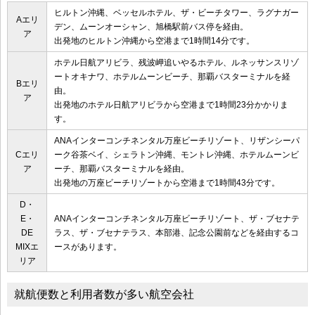
ヒルトン沖縄、ベッセルホテル、ザ・ビーチタワー、ラグナガー
Aエリ
デン、ムーンオーシャン、旭橋駅前バス停を経由。
ア
出発地のヒルトン沖縄から空港まで1時間14分です。
ホテル日航アリビラ、残波岬追いやるホテル、ルネッサンスリゾ
ートオキナワ、ホテルムーンビーチ、那覇バスターミナルを経
Bエリ
由。
ア
出発地のホテル日航アリビラから空港まで1時間23分かかりま
す。
ANAインターコンチネンタル万座ビーチリゾート、リザンシーパ
Cエリ
ーク谷茶ベイ、シェラトン沖縄、モントレ沖縄、ホテルムーンビ
ア
ーチ、那覇バスターミナルを経由。
出発地の万座ビーチリゾートから空港まで1時間43分です。
D・
E・
ANAインターコンチネンタル万座ビーチリゾート、ザ・ブセナテ
DE
ラス、ザ・ブセナテラス、本部港、記念公園前などを経由するコ
MIXエ
ースがあります。
リア
就航便数と利用者数が多い航空会社