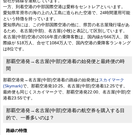
会社が路線を運航しています。
一方、到着空港の中部国際空港は愛称をセントレアといいます。
愛知県常滑市の海の上の人工島に造られた空港で、24時間運用可能
という特徴を持っています。
愛知県内には、この中部国際空港の他に、県営の名古屋飛行場があ
るため、名古屋(中部)、名古屋(小牧)と表記して区別しています。
名古屋(中部)空港の2016年度の乗降客数は、国内線が566万人、国
際線が 518万人、合せて1084万人で、国内空港の乗降客ランキング
は8位です。
那覇空港発→名古屋(中部)空港着の始発便と最終便の時
間
那覇空港発→名古屋(中部)空港着の路線の始発便は
スカイマーク
(Skymark)
で、那覇空港発10:25、名古屋(中部)空港着12:25です。
最終便も同じくスカイマークで、那覇空港発22:00、名古屋(中部)空
港着23:55です。
那覇空港発→名古屋(中部)空港着の航空券を購入する目
的で、一番多いのは？
路線の特徴