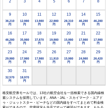
2
3
4
5
6
7
8
9
10
11
12
13
14
15
36,210
12,980
13,980
22,980
28,310
46,280
46,280
円
円
円
円
円
円
円
16
17
18
19
20
21
22
46,280
35,980
37,870
19,980
15,980
17,980
17,980
円
円
円
円
円
円
円
23
24
25
26
27
28
29
29,980
17,980
17,980
11,910
15,980
24,980
26,420
円
円
円
円
円
円
円
30
31
32,570
18,970
円
円
格安航空券モールでは、13社の航空会社を一括検索できる国内線検
索システムを採用しています。ANA・JAL・スカイマーク・エアド
ゥ・ジェットスター・ピーチなどの国内線をすべてまとめて料金検
索ができるので、空席状況も当店ですべて確認ができます。もちろ