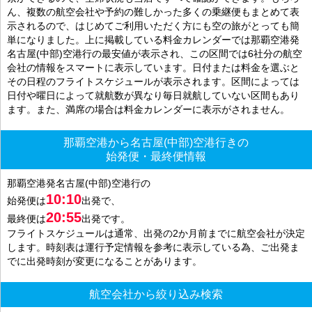
ん、複数の航空会社や予約の難しかった多くの乗継便もまとめて表
示されるので、はじめてご利用いただく方にも空の旅がとっても簡
単になりました。上に掲載している料金カレンダーでは那覇空港発
名古屋(中部)空港行の最安値が表示され、この区間では6社分の航空
会社の情報をスマートに表示しています。日付または料金を選ぶと
その日程のフライトスケジュールが表示されます。区間によっては
日付や曜日によって就航数が異なり毎日就航していない区間もあり
ます。また、満席の場合は料金カレンダーに表示がされません。
那覇空港から名古屋(中部)空港行きの
始発便・最終便情報
那覇空港発名古屋(中部)空港行の
10:10
始発便は
出発で、
20:55
最終便は
出発です。
フライトスケジュールは通常、出発の2か月前までに航空会社が決定
します。時刻表は運行予定情報を参考に表示している為、ご出発ま
でに出発時刻が変更になることがあります。
航空会社から絞り込み検索