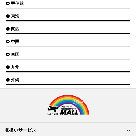
甲信越
東京(羽田)空港
三沢空港
能登空港
釧路空港
東京(成田)空港
いわて花巻空港
東海
新潟空港
稚内空港
茨城空港
福島空港
信州まつもと空港
とかち帯広空港
関西
名古屋(中部)空港
八丈島空港
大館能代空港
根室中標津空港
名古屋(小牧)空港
庄内空港
中国
大阪(伊丹)空港
奥尻空港
静岡空港
山形空港
大阪(関西)空港
利尻空港
四国
広島空港
神戸空港
岡山空港
九州
松山空港
南紀白浜空港
山口宇部空港
高松空港
但馬空港
沖縄
福岡空港
出雲空港
徳島空港
鹿児島空港
米子空港
沖縄(那覇)空港
高知空港
熊本空港
岩国空港
石垣空港
長崎空港
鳥取空港
宮古空港
宮崎空港
隠岐空港
北大東空港
大分空港
萩・石見空港
南大東空港
取扱いサービス
北九州空港