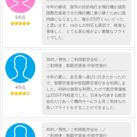
今年の春頃、留学の目的地行き飛行機が成田
国際空港発でその飛行機に乗り継ぐために国
5
/5点
内線になりました。確か2万円ぐらいだった
と思います。caさんの対応も親切で、軽食も
美味しく、とても居心地がよい素敵なフライ
トでした。
30代／男性／ご利用航空会社：／
ご利用便：那覇空港発-中部空港行
今年の夏に、名古屋へ遊びに行きたかったの
で、那覇空港発中部国際空港行きを利用しま
4
/5点
した。ANAの旅割を利用したので航空券価格
は3万5千円程度でした。日本を代表する航空
会社だけあって機内サービスも良く気持ちの
良いフライトをすることができました。
40代／男性／ご利用航空会社：／
ご利用便：那覇空港発-中部空港行