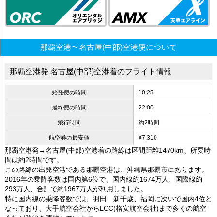
那覇空港〜名古屋(中部)空港便について
那覇空港発 名古屋(中部)空港着のフライト情報
始発便の時間
10:25
最終便の時間
22:00
飛行時間
約2時間
航空券の最安値
¥7,310
那覇空港発→名古屋(中部)空港着の路線は区間距離1470km、所要時
間は約2時間です。
この路線の出発空港である那覇空港は、沖縄県那覇市にあります。
2016年の乗降客数は国内第6位で、国内線約1674万人、国際線約
293万人、合計で約1967万人が利用しました。
特に国内線の乗降客数では、羽田、新千歳、福岡に次いで国内4位と
なっており、大手航空会社からLCC(格安航空会社)まで多くの航空