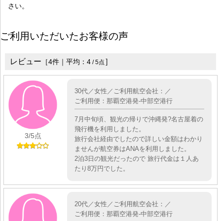
さい。
ご利用いただいたお客様の声
レビュー
］
［
4
件｜平均：
4
/
5
点
30代／女性／ご利用航空会社：／
ご利用便：那覇空港発-中部空港行
7月中旬頃、観光の帰りで沖縄発?名古屋着の
飛行機を利用しました。
3
/5点
旅行会社経由でしたので詳しい金額はわかり
ませんが航空券はANAを利用しました。
2泊3日の観光だったので 旅行代金は１人あ
たり8万円でした。
20代／女性／ご利用航空会社：／
ご利用便：那覇空港発-中部空港行