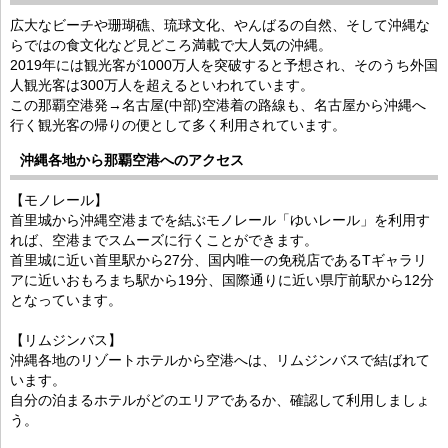
広大なビーチや珊瑚礁、琉球文化、やんばるの自然、そして沖縄な
らではの食文化など見どころ満載で大人気の沖縄。
2019年には観光客が1000万人を突破すると予想され、そのうち外国
人観光客は300万人を超えるといわれています。
この那覇空港発→名古屋(中部)空港着の路線も、名古屋から沖縄へ
行く観光客の帰りの便として多く利用されています。
沖縄各地から那覇空港へのアクセス
【モノレール】
首里城から沖縄空港までを結ぶモノレール「ゆいレール」を利用す
れば、空港までスムーズに行くことができます。
首里城に近い首里駅から27分、国内唯一の免税店であるTギャラリ
アに近いおもろまち駅から19分、国際通りに近い県庁前駅から12分
となっています。
【リムジンバス】
沖縄各地のリゾートホテルから空港へは、リムジンバスで結ばれて
います。
自分の泊まるホテルがどのエリアであるか、確認して利用しましょ
う。