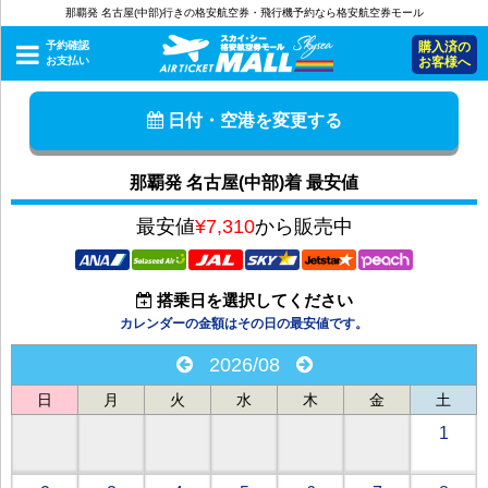
那覇発 名古屋(中部)行きの格安航空券・飛行機予約なら格安航空券モール
予約確認
購入済の
お支払い
お客様へ
日付・空港を変更する
那覇発 名古屋(中部)着 最安値
最安値
¥7,310
から販売中
搭乗日を選択してください
カレンダーの金額はその日の最安値です。
2026/08
日
月
火
水
木
金
土
1