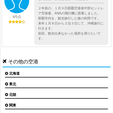
２年前の、１月９日那覇空港発中部セントレ
ア空港着、ANAの飛行機に搭乗しました。
4
/5点
那覇市内を、観光旅行した後の利用です。
来年１月８日から２泊３日にて、沖縄旅行に
行きます。
前回、観光出来なかった場所を周りたいで
す。
その他の空港
北海道
東北
札幌(新千歳)空港
函館空港
北陸
仙台空港
旭川空港
秋田空港
関東
小松空港
オホーツク紋別空港
青森空港
富山空港
女満別空港