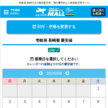
壱岐発 長崎行きの格安航空券・飛行機予約なら格安航空券モール
予約確認
購入済の
お支払い
お客様へ
日付・空港を変更する
壱岐発 長崎着 最安値
搭乗日を選択してください
カレンダーの金額はその日の最安値です。
2026/08
日
月
火
水
木
金
土
1
2
3
4
5
6
7
8