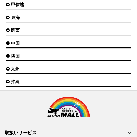
富山空港
女満別空港
甲信越
東京(羽田)空港
三沢空港
能登空港
釧路空港
東京(成田)空港
いわて花巻空港
東海
新潟空港
稚内空港
茨城空港
福島空港
信州まつもと空港
とかち帯広空港
関西
名古屋(中部)空港
八丈島空港
大館能代空港
根室中標津空港
名古屋(小牧)空港
庄内空港
中国
大阪(伊丹)空港
奥尻空港
静岡空港
山形空港
大阪(関西)空港
利尻空港
四国
広島空港
神戸空港
岡山空港
九州
松山空港
南紀白浜空港
山口宇部空港
高松空港
但馬空港
沖縄
福岡空港
出雲空港
徳島空港
鹿児島空港
米子空港
沖縄(那覇)空港
高知空港
熊本空港
岩国空港
石垣空港
長崎空港
鳥取空港
宮古空港
宮崎空港
隠岐空港
北大東空港
大分空港
萩・石見空港
南大東空港
取扱いサービス
北九州空港