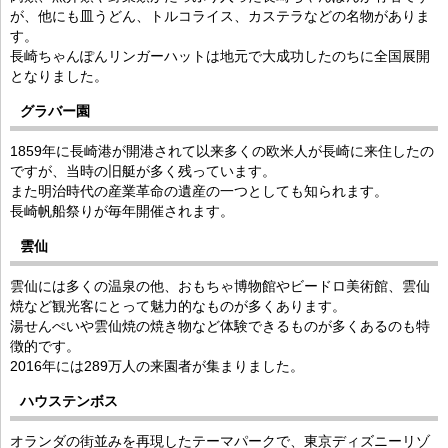
が、他にも皿うどん、トルコライス、カステラなどの名物がありま
す。
長崎ちゃんぽんリンガーハットは地元で大成功したのちに全国展開
となりました。
グラバー園
1859年に長崎港が開港されて以来多くの欧米人が長崎に来住したの
ですが、当時の旧艇が多く残っています。
また明治時代の産業革命の遺産の一つとしても知られます。
長崎帆船祭りが毎年開催されます。
雲仙
雲仙には多くの温泉の他、おもちゃ博物館やビードロ美術館、雲仙
焼など観光客にとって魅力的なものが多くあります。
湯せんぺいや雲仙焼の焼き物など体験できるものが多くあるのも特
徴的です。
2016年には289万人の来園者が集まりました。
ハウステンボス
オランダの街並みを再現したテーマパークで、東京ディズニーリゾ