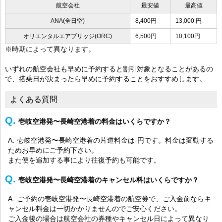
航空会社
最安値
最高値
ANA(全日空)
8,400円
13,000 円
オリエンタルエアブリッジ(ORC)
6,500円
10,100円
※時期によって異なります。
いずれの航空会社も早めに予約すると割引対象となることがあるの
で、搭乗日が決まったら早めに予約することをおすすめします。
よくある質問
壱岐空港発〜長崎空港着の料金はいくらですか？
壱岐空港発〜長崎空港着の片道料金は-円です。料金は変動する
ためお早めにご予約下さい。
また便を追加する事により往復予約も可能です。
壱岐空港発〜長崎空港着のキャンセル料はいくらですか？
ご予約の壱岐空港発〜長崎空港着の航空券で、ご入金前ならキ
ャンセル料金は一切かかりませんのでご安心ください。
ご入金後の場合は航空会社の券種やキャンセル日によって異なり