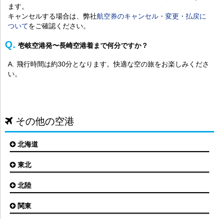
ます。
キャンセルする場合は、弊社
航空券のキャンセル・変更・払戻に
ついて
をご確認ください。
壱岐空港発〜長崎空港着まで何分ですか？
飛行時間は約30分となります。快適な空の旅をお楽しみくださ
い。
その他の空港
北海道
東北
札幌(新千歳)空港
函館空港
北陸
仙台空港
旭川空港
秋田空港
関東
小松空港
オホーツク紋別空港
青森空港