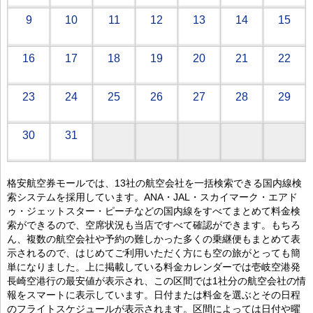
9
10
11
12
13
14
15
16
17
18
19
20
21
22
23
24
25
26
27
28
29
30
31
格安航空券モールでは、13社の航空会社を一括検索できる国内線検
索システムを採用しています。ANA・JAL・スカイマーク・エアド
ゥ・ジェットスター・ピーチなどの国内線をすべてまとめて料金検
索ができるので、空席状況も当店ですべて確認ができます。もちろ
ん、複数の航空会社や予約の難しかった多くの乗継便もまとめて表
示されるので、はじめてご利用いただく方にも空の旅がとっても簡
単になりました。上に掲載している料金カレンダーでは壱岐空港発
長崎空港行の最安値が表示され、この区間では1社分の航空会社の情
報をスマートに表示しています。日付または料金を選ぶとその日程
のフライトスケジュールが表示されます。区間によっては日付や曜