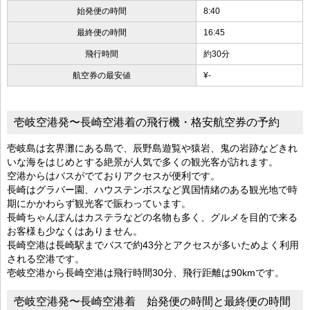
始発便の時間
8:40
最終便の時間
16:45
飛行時間
約30分
航空券の最安値
¥-
壱岐空港発〜長崎空港着の飛行機・格安航空券の予約
壱岐島は玄界灘にある島で、辰野島遊覧や猿岩、鬼の岩跡などきれ
いな海をはじめとする絶景が人気で多くの観光客が訪れます。
空港からはバスがでておりアクセスが便利です。
長崎はグラバー園、ハウステンボスなど異国情緒のある観光地で時
期にかかわらず観光客で賑わっています。
長崎ちゃんぽんはカステラなどの名物も多く、グルメを目的で来る
お客様も少なくはありません。
長崎空港は長崎駅までバスで約43分とアクセスが多いためよく利用
される空港です。
壱岐空港から長崎空港は飛行時間30分、飛行距離は90kmです。
壱岐空港発〜長崎空港着 始発便の時間と最終便の時間