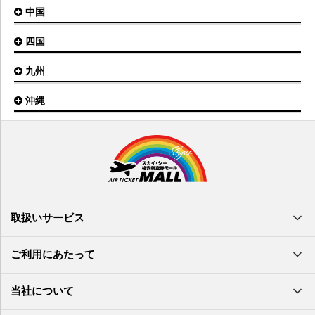
名古屋(小牧)空港
庄内空港
中国
大阪(伊丹)空港
奥尻空港
静岡空港
山形空港
大阪(関西)空港
利尻空港
四国
広島空港
神戸空港
岡山空港
九州
松山空港
南紀白浜空港
山口宇部空港
高松空港
但馬空港
沖縄
福岡空港
出雲空港
徳島空港
鹿児島空港
米子空港
沖縄(那覇)空港
高知空港
熊本空港
岩国空港
石垣空港
長崎空港
鳥取空港
宮古空港
宮崎空港
隠岐空港
北大東空港
大分空港
萩・石見空港
南大東空港
取扱いサービス
北九州空港
久米島空港
佐賀空港
多良間空港
ご利用にあたって
奄美大島空港
与那国空港
徳之島空港
当社について
沖永良部空港