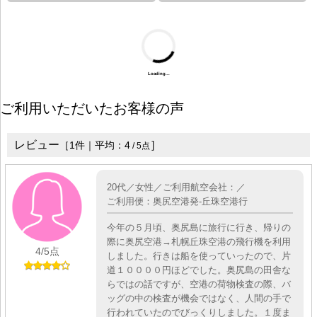
Loading...
ご利用いただいたお客様の声
レビュー
］
［
1
件｜平均：
4
/
5
点
20代／女性／ご利用航空会社：／
ご利用便：奥尻空港発-丘珠空港行
今年の５月頃、奥尻島に旅行に行き、帰りの
際に奥尻空港→札幌丘珠空港の飛行機を利用
4
/5点
しました。行きは船を使っていったので、片
道１００００円ほどでした。奥尻島の田舎な
らではの話ですが、空港の荷物検査の際、バ
ッグの中の検査が機会ではなく、人間の手で
行われていたのでびっくりしました。１度ま