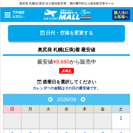
奥尻発 札幌(丘珠)行きの格安航空券・飛行機予約なら格安航空券モール
予約確認
購入済の
お支払い
お客様へ
日付・空港を変更する
奥尻発 札幌(丘珠)着 最安値
最安値
¥9,680
から販売中
搭乗日を選択してください
カレンダーの金額はその日の最安値です。
2026/08
日
月
火
水
木
金
土
1