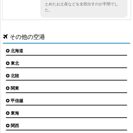
とめたお土産などを全部出すのが手間でし
た。
その他の空港
北海道
東北
札幌(新千歳)空港
函館空港
北陸
仙台空港
旭川空港
秋田空港
関東
小松空港
オホーツク紋別空港
青森空港
富山空港
女満別空港
甲信越
東京(羽田)空港
三沢空港
能登空港
釧路空港
東京(成田)空港
いわて花巻空港
東海
新潟空港
稚内空港
茨城空港
福島空港
信州まつもと空港
とかち帯広空港
関西
名古屋(中部)空港
八丈島空港
大館能代空港
根室中標津空港