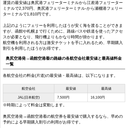
運賃の最安値は奥尻港フェリーターミナルから江差港フェリーター
ミナルで2,370円、奥尻港フェリーターミナル-から瀬棚港フェリー
ターミナルで1,810円です。
上記のようにフェリーを利用したほうが安く海を渡ることができま
すが、函館や札幌まで行くために、路線バスや鉄道を使ったアクセ
スが必要となり、飛行機よりもかなり時間が掛かります。
航空機を利用される方は激安チケットを手に入れるため、早期購入
割引を利用したほうがお得です。
奥尻空港発→函館空港着の路線の各航空会社最安値と最高値料金
一覧
各航空会社の料金(片道)の最安値・最高値は、以下になります。
航空会社
最安値
最高値
JAL(日本航空)
7,500円
16,100円
※時期によって料金は変動します。
奥尻空港発→函館空港着の航空券を最安値で購入するなら、早めの
予約による早期購入割引の利用がお得です。