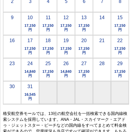
2
3
4
5
6
7
8
9
10
11
12
13
14
15
17,150
17,150
17,150
17,150
17,150
円
円
円
円
円
16
17
18
19
20
21
22
17,150
17,150
17,150
17,150
17,150
円
円
円
円
円
23
24
25
26
27
28
29
14,840
17,150
14,840
17,150
17,150
円
円
円
円
円
30
31
16,545
円
格安航空券モールでは、13社の航空会社を一括検索できる国内線検
索システムを採用しています。ANA・JAL・スカイマーク・エアド
ゥ・ジェットスター・ピーチなどの国内線をすべてまとめて料金検
索ができるので、空席状況も当店ですべて確認ができます。もちろ