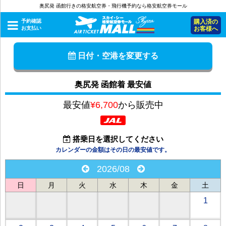
奥尻発 函館行きの格安航空券・飛行機予約なら格安航空券モール
予約確認
購入済の
お支払い
お客様へ
日付・空港を変更する
奥尻発 函館着 最安値
最安値
¥6,700
から販売中
搭乗日を選択してください
カレンダーの金額はその日の最安値です。
2026/08
日
月
火
水
木
金
土
1