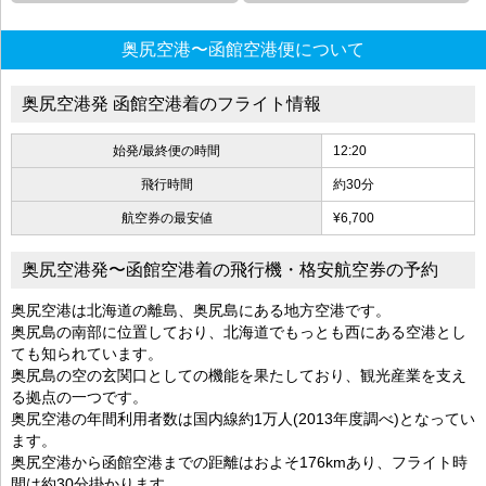
奥尻空港〜函館空港便について
奥尻空港発 函館空港着のフライト情報
始発/最終便の時間
12:20
飛行時間
約30分
航空券の最安値
¥6,700
奥尻空港発〜函館空港着の飛行機・格安航空券の予約
奥尻空港は北海道の離島、奥尻島にある地方空港です。
奥尻島の南部に位置しており、北海道でもっとも西にある空港とし
ても知られています。
奥尻島の空の玄関口としての機能を果たしており、観光産業を支え
る拠点の一つです。
奥尻空港の年間利用者数は国内線約1万人(2013年度調べ)となってい
ます。
奥尻空港から函館空港までの距離はおよそ176kmあり、フライト時
間は約30分掛かります。