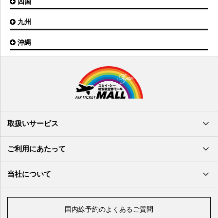
四国
広島空港
神戸空港
岡山空港
九州
松山空港
南紀白浜空港
山口宇部空港
高松空港
但馬空港
沖縄
福岡空港
出雲空港
徳島空港
鹿児島空港
米子空港
沖縄(那覇)空港
高知空港
熊本空港
岩国空港
石垣空港
長崎空港
鳥取空港
宮古空港
宮崎空港
隠岐空港
北大東空港
大分空港
萩・石見空港
南大東空港
取扱いサービス
北九州空港
久米島空港
佐賀空港
多良間空港
ご利用にあたって
奄美大島空港
与那国空港
徳之島空港
当社について
沖永良部空港
喜界島空港
国内線予約のよくあるご質問
与論空港