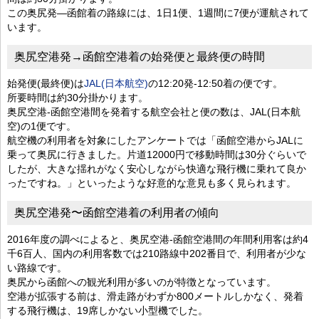
この奥尻発―函館着の路線には、1日1便、1週間に7便が運航されて
います。
奥尻空港発→函館空港着の始発便と最終便の時間
始発便(最終便)は
JAL(日本航空)
の12:20発-12:50着の便です。
所要時間は約30分掛かります。
奥尻空港-函館空港間を発着する航空会社と便の数は、JAL(日本航
空)の1便です。
航空機の利用者を対象にしたアンケートでは「函館空港からJALに
乗って奥尻に行きました。片道12000円で移動時間は30分ぐらいで
したが、大きな揺れがなく安心しながら快適な飛行機に乗れて良か
ったですね。」といったような好意的な意見も多く見られます。
奥尻空港発〜函館空港着の利用者の傾向
2016年度の調べによると、奥尻空港-函館空港間の年間利用客は約4
千6百人、国内の利用客数では210路線中202番目で、利用者が少な
い路線です。
奥尻から函館への観光利用が多いのが特徴となっています。
空港が拡張する前は、滑走路がわずか800メートルしかなく、発着
する飛行機は、19席しかない小型機でした。