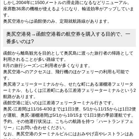
しかし2004年に1500メートルの滑走路になるなどリニューアル。
座席数36席の機種が使えるようになり、輸送効率がアップしていま
す。
奥尻空港からは函館便のみ、定期就航路線があります。
奥尻空港発→函館空港着の航空券を購入する目的で、一
番多いのは?
函館から離島観光を目的として奥尻島に渡った旅行者の帰路として
利用されることが多い路線です。
8月の旅行シーズンに利用者が多くなります。
奥尻空港へのアクセスは、飛行機のほかフェリーの利用も可能で
す。
奥尻港フェリーターミナルから、せたな町にある瀬棚港フェリータ
ーミナル、もしくは江差町にある江差港フェリーターミナルという2
航路があります。
函館空港に近いのは江差港フェリーターミナル行きです。
奥尻-江差間は11/16-4/30までは1日1便、5/1から11/15からは1日2便
が運航、奥尻-瀬棚港間は5/1から10/15まで1日1便の季節運航です。
予約、その他運行状況は、こちらの航路を持つ「ハートランドフェ
リー」にお問い合わせください。
なお、奥尻空港のターミナルビルにはおみやげ店やレストランはあ