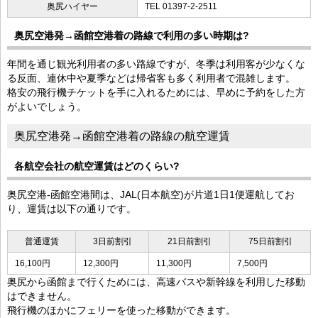
奥尻ハイヤー
TEL 01397-2-2511
奥尻空港発→函館空港着の路線で利用の多い時期は?
年間を通じ観光利用者の多い路線ですが、冬季は利用客が少なくな
る反面、連休中や夏季などは帰省客も多く利用者で混雑します。
格安の飛行機チケットを手に入れるためには、早めに予約をした方
がよいでしょう。
奥尻空港発→函館空港着の路線の航空運賃
各航空会社の航空運賃はどのくらい?
奥尻空港-函館空港間は、JAL(日本航空)が片道1日1便運航してお
り、運賃は以下の通りです。
普通運賃
3日前割引
21日前割引
75日前割引
16,100円
12,300円
11,300円
7,500円
奥尻から函館まで行くためには、高速バスや新幹線を利用した移動
はできません。
飛行機のほかにフェリーを使った移動ができます。