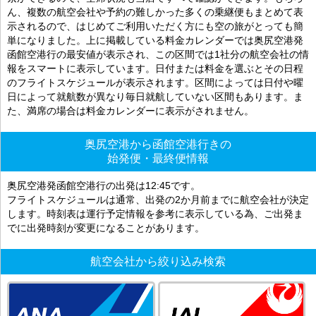
ん、複数の航空会社や予約の難しかった多くの乗継便もまとめて表
示されるので、はじめてご利用いただく方にも空の旅がとっても簡
単になりました。上に掲載している料金カレンダーでは奥尻空港発
函館空港行の最安値が表示され、この区間では1社分の航空会社の情
報をスマートに表示しています。日付または料金を選ぶとその日程
のフライトスケジュールが表示されます。区間によっては日付や曜
日によって就航数が異なり毎日就航していない区間もあります。ま
た、満席の場合は料金カレンダーに表示がされません。
奥尻空港から函館空港行きの
始発便・最終便情報
奥尻空港発函館空港行の出発は12:45です。
フライトスケジュールは通常、出発の2か月前までに航空会社が決定
します。時刻表は運行予定情報を参考に表示している為、ご出発ま
でに出発時刻が変更になることがあります。
航空会社から絞り込み検索