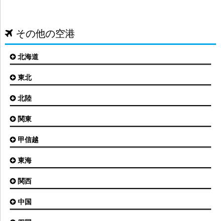
その他の空港
北海道
東北
札幌(新千歳)空港
函館空港
北陸
仙台空港
旭川空港
秋田空港
関東
小松空港
オホーツク紋別空港
青森空港
富山空港
女満別空港
甲信越
東京(羽田)空港
三沢空港
能登空港
釧路空港
東京(成田)空港
いわて花巻空港
東海
新潟空港
稚内空港
茨城空港
福島空港
信州まつもと空港
とかち帯広空港
関西
名古屋(中部)空港
八丈島空港
大館能代空港
根室中標津空港
名古屋(小牧)空港
庄内空港
中国
大阪(伊丹)空港
奥尻空港
静岡空港
山形空港
大阪(関西)空港
利尻空港