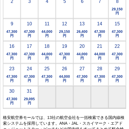
2
3
4
5
6
7
8
29,150
円
9
10
11
12
13
14
15
47,300
47,300
44,000
29,150
26,400
47,300
47,300
円
円
円
円
円
円
円
16
17
18
19
20
21
22
47,300
47,300
44,000
47,300
44,000
44,000
47,300
円
円
円
円
円
円
円
23
24
25
26
27
28
29
47,300
47,300
47,300
44,000
47,300
47,300
47,300
円
円
円
円
円
円
円
30
31
47,300
29,095
円
円
格安航空券モールでは、13社の航空会社を一括検索できる国内線検
索システムを採用しています。ANA・JAL・スカイマーク・エアド
ゥ・ジェットスター・ピーチなどの国内線をすべてまとめて料金検