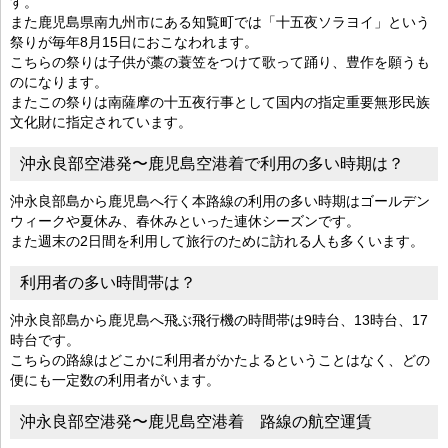
す。
また鹿児島県南九州市にある知覧町では「十五夜ソラヨイ」という
祭りが毎年8月15日におこなわれます。
こちらの祭りは子供が藁の蓑笠をつけて歌って踊り、豊作を願うも
のになります。
またこの祭りは南薩摩の十五夜行事として国内の指定重要無形民族
文化財に指定されています。
沖永良部空港発〜鹿児島空港着で利用の多い時期は？
沖永良部島から鹿児島へ行く本路線の利用の多い時期はゴールデン
ウィークや夏休み、春休みといった連休シーズンです。
また週末の2日間を利用して旅行のために訪れる人も多くいます。
利用者の多い時間帯は？
沖永良部島から鹿児島へ飛ぶ飛行機の時間帯は9時台、13時台、17
時台です。
こちらの路線はどこかに利用者がかたよるということはなく、どの
便にも一定数の利用者がいます。
沖永良部空港発〜鹿児島空港着 路線の航空運賃