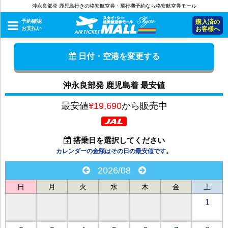
沖永良部発 鹿児島行きの格安航空券・飛行機予約なら格安航空券モール
予約確認
購入済の
お支払い
お客様へ
日付・空港を変更する
沖永良部発 鹿児島着 最安値
最安値
¥19,690
から販売中
搭乗日を選択してください
カレンダーの金額はその日の最安値です。
2026/08
日
月
火
水
木
金
土
1