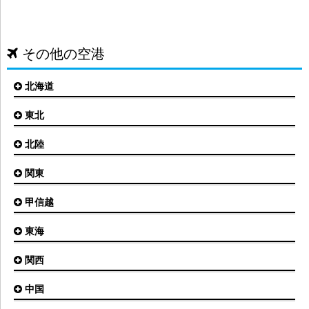
その他の空港
北海道
東北
札幌(新千歳)空港
函館空港
北陸
仙台空港
旭川空港
秋田空港
関東
小松空港
オホーツク紋別空港
青森空港
富山空港
女満別空港
甲信越
東京(羽田)空港
三沢空港
能登空港
釧路空港
東京(成田)空港
いわて花巻空港
東海
新潟空港
稚内空港
茨城空港
福島空港
信州まつもと空港
とかち帯広空港
関西
名古屋(中部)空港
八丈島空港
大館能代空港
根室中標津空港
名古屋(小牧)空港
庄内空港
中国
大阪(伊丹)空港
奥尻空港
静岡空港
山形空港
大阪(関西)空港