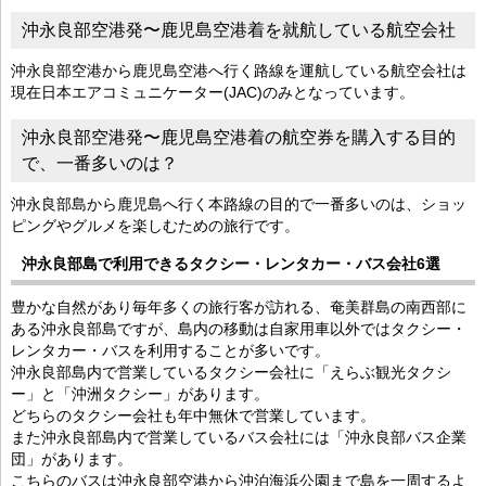
沖永良部空港発〜鹿児島空港着を就航している航空会社
沖永良部空港から鹿児島空港へ行く路線を運航している航空会社は
現在日本エアコミュニケーター(JAC)のみとなっています。
沖永良部空港発〜鹿児島空港着の航空券を購入する目的
で、一番多いのは？
沖永良部島から鹿児島へ行く本路線の目的で一番多いのは、ショッ
ピングやグルメを楽しむための旅行です。
沖永良部島で利用できるタクシー・レンタカー・バス会社6選
豊かな自然があり毎年多くの旅行客が訪れる、奄美群島の南西部に
ある沖永良部島ですが、島内の移動は自家用車以外ではタクシー・
レンタカー・バスを利用することが多いです。
沖永良部島内で営業しているタクシー会社に「えらぶ観光タクシ
ー」と「沖洲タクシー」があります。
どちらのタクシー会社も年中無休で営業しています。
また沖永良部島内で営業しているバス会社には「沖永良部バス企業
団」があります。
こちらのバスは沖永良部空港から沖泊海浜公園まで島を一周するよ