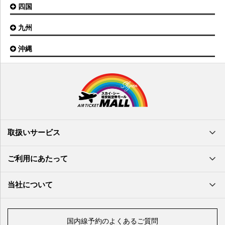
利尻空港
四国
広島空港
神戸空港
岡山空港
九州
松山空港
南紀白浜空港
山口宇部空港
高松空港
但馬空港
沖縄
福岡空港
出雲空港
徳島空港
鹿児島空港
米子空港
沖縄(那覇)空港
高知空港
熊本空港
岩国空港
石垣空港
長崎空港
鳥取空港
宮古空港
宮崎空港
隠岐空港
北大東空港
大分空港
萩・石見空港
南大東空港
取扱いサービス
北九州空港
久米島空港
佐賀空港
多良間空港
ご利用にあたって
奄美大島空港
与那国空港
徳之島空港
当社について
沖永良部空港
喜界島空港
国内線予約のよくあるご質問
与論空港