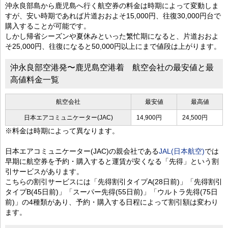
沖永良部島から鹿児島へ行く航空券の料金は時期によって変動しま
すが、安い時期であれば片道おおよそ15,000円、往復30,000円台で
購入することが可能です。
しかし帰省シーズンや夏休みといった繁忙期になると、片道おおよ
そ25,000円、往復になると50,000円以上にまで値段は上がります。
沖永良部空港発〜鹿児島空港着 航空会社の最安値と最
高値料金一覧
航空会社
最安値
最高値
日本エアコミュニケーター(JAC)
14,900円
24,500円
※料金は時期によって異なります。
日本エアコミュニケーター(JAC)の親会社である
JAL(日本航空)
では
早期に航空券を予約・購入すると運賃が安くなる「先得」という割
引サービスがあります。
こちらの割引サービスには「先得割引タイプA(28日前)」「先得割引
タイプB(45日前)」「スーパー先得(55日前)」「ウルトラ先得(75日
前)」の4種類があり、予約・購入する日程によって割引額は変わり
ます。