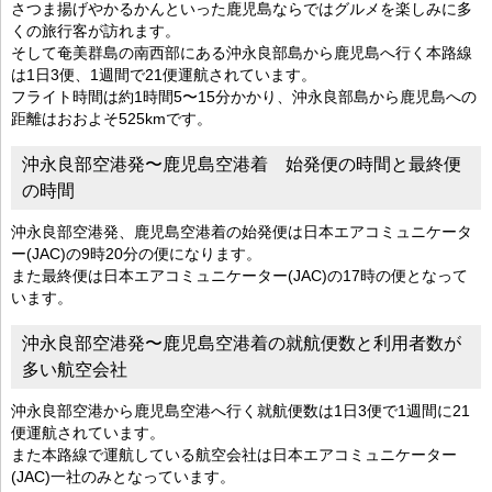
さつま揚げやかるかんといった鹿児島ならではグルメを楽しみに多
くの旅行客が訪れます。
そして奄美群島の南西部にある沖永良部島から鹿児島へ行く本路線
は1日3便、1週間で21便運航されています。
フライト時間は約1時間5〜15分かかり、沖永良部島から鹿児島への
距離はおおよそ525kmです。
沖永良部空港発〜鹿児島空港着 始発便の時間と最終便
の時間
沖永良部空港発、鹿児島空港着の始発便は日本エアコミュニケータ
ー(JAC)の9時20分の便になります。
また最終便は日本エアコミュニケーター(JAC)の17時の便となって
います。
沖永良部空港発〜鹿児島空港着の就航便数と利用者数が
多い航空会社
沖永良部空港から鹿児島空港へ行く就航便数は1日3便で1週間に21
便運航されています。
また本路線で運航している航空会社は日本エアコミュニケーター
(JAC)一社のみとなっています。