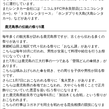
うに運行しています。
またレンタカー会社には「ニコムタFC沖永良部店(ニコニコレンタ
カー)」や「トヨタレンタリース」「ホンダプリモ大島(大島レンタ
カー)」などがあります。
鹿児島県の伝統の祭り5選
毎年多くの観光客が訪れる鹿児島県ですが、古くから伝わる多くの
祭りがあります。
東郷町山田上地区で代々伝わる祭りに「おなん講」があります。
こちらは毎年10月に行われ、男性が女装して料理や給仕を行うお祭
りになっています。
また7月には鹿児島の三大行事の一つである「曽我どんの傘焼き」が
あります。
こちらは積み上げられた傘を焼き、その周りを子供や男性が回る祭
りです。
さらに1月7日におこなわれる祭りに「鬼火焚き」があります。
こちらは鹿児島県の各地でおこなわれ、大やぐらを焼くことで正月
飾りについていた悪霊を追い払う祭りになります。
また鹿児島県姶良市では毎年6月に「加治木くも合戦」という祭りが
おこなわれます。
こちらの行事はコガネグモ同士を戦わせる昆虫相撲の競技になりま