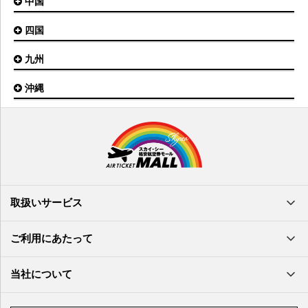
中国
大阪(伊丹)空港
奥尻空港
静岡空港
山形空港
大阪(関西)空港
利尻空港
四国
広島空港
神戸空港
岡山空港
九州
松山空港
南紀白浜空港
山口宇部空港
高松空港
但馬空港
沖縄
福岡空港
出雲空港
徳島空港
鹿児島空港
米子空港
沖縄(那覇)空港
高知空港
熊本空港
岩国空港
石垣空港
長崎空港
鳥取空港
宮古空港
宮崎空港
隠岐空港
北大東空港
大分空港
萩・石見空港
南大東空港
取扱いサービス
北九州空港
久米島空港
佐賀空港
多良間空港
ご利用にあたって
奄美大島空港
与那国空港
徳之島空港
当社について
沖永良部空港
喜界島空港