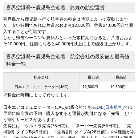
喜界空港発〜鹿児島空港着 路線の航空運賃
喜界島から鹿児島へ行く航空券の料金は時期によって変動します
が、安い時期であれば片道おおよそ12,000円、往復24,000円台で購
入することが可能です。
しかし帰省シーズンや夏休みといった繁忙期になると、片道おおよ
そ20,000円、往復になると40,000円以上にまで値段は上がります。
喜界空港発〜鹿児島空港着 航空会社の最安値と最高値
料金一覧
航空会社
最安値
最高値
日本エアコミュニケーター(JAC)
12,500円
19,500円
※料金は時期によって異なります。
日本エアコミュニケーター(JAC)の親会社である
JAL(日本航空)
では
早期に航空券の予約・購入をすると運賃が割引になる「先得」とい
う割引サービスがあります。
先得には「ウルトラ先得(75日前)」「スーパー先得(55日前)」「先
得割引タイプB(45日前)」「先得割引タイプA(28日前)」の4種類があ
り、それぞれ決められて日までに予約・購入することで割引が適用