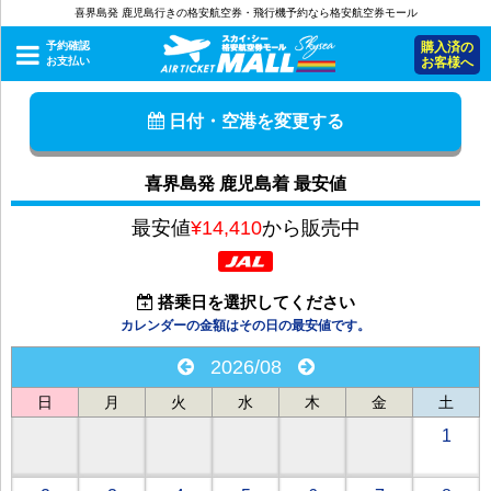
喜界島発 鹿児島行きの格安航空券・飛行機予約なら格安航空券モール
予約確認
購入済の
お支払い
お客様へ
日付・空港を変更する
喜界島発 鹿児島着 最安値
最安値
¥14,410
から販売中
搭乗日を選択してください
カレンダーの金額はその日の最安値です。
2026/08
日
月
火
水
木
金
土
1