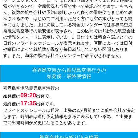
索ができるので、空席状況も当店ですべて確認ができます。もちろ
ん、複数の航空会社や予約の難しかった多くの乗継便もまとめて表
示されるので、はじめてご利用いただく方にも空の旅がとっても簡
単になりました。上に掲載している料金カレンダーでは喜界島空港
発鹿児島空港行の最安値が表示され、この区間では1社分の航空会社
の情報をスマートに表示しています。日付または料金を選ぶとその
日程のフライトスケジュールが表示されます。区間によっては日付
や曜日によって就航数が異なり毎日就航していない区間もありま
す。また、満席の場合は料金カレンダーに表示がされません。
喜界島空港から鹿児島空港行きの
始発便・最終便情報
喜界島空港発鹿児島空港行の
09:20
始発便は
出発で、
17:35
最終便は
出発です。
フライトスケジュールは通常、出発の2か月前までに航空会社が決定
します。時刻表は運行予定情報を参考に表示している為、ご出発ま
でに出発時刻が変更になることがあります。
航空会社から絞り込み検索