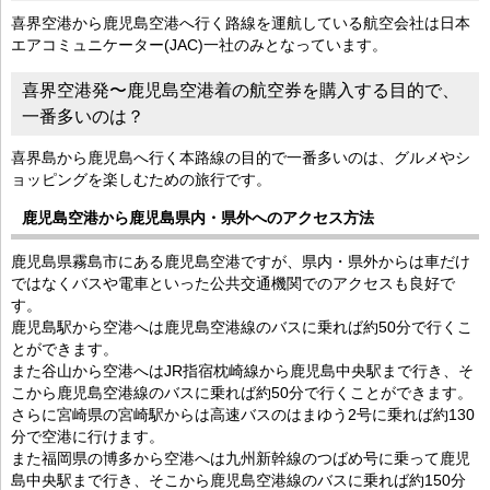
喜界空港から鹿児島空港へ行く路線を運航している航空会社は日本
エアコミュニケーター(JAC)一社のみとなっています。
喜界空港発〜鹿児島空港着の航空券を購入する目的で、
一番多いのは？
喜界島から鹿児島へ行く本路線の目的で一番多いのは、グルメやシ
ョッピングを楽しむための旅行です。
鹿児島空港から鹿児島県内・県外へのアクセス方法
鹿児島県霧島市にある鹿児島空港ですが、県内・県外からは車だけ
ではなくバスや電車といった公共交通機関でのアクセスも良好で
す。
鹿児島駅から空港へは鹿児島空港線のバスに乗れば約50分で行くこ
とができます。
また谷山から空港へはJR指宿枕崎線から鹿児島中央駅まで行き、そ
こから鹿児島空港線のバスに乗れば約50分で行くことができます。
さらに宮崎県の宮崎駅からは高速バスのはまゆう2号に乗れば約130
分で空港に行けます。
また福岡県の博多から空港へは九州新幹線のつばめ号に乗って鹿児
島中央駅まで行き、そこから鹿児島空港線のバスに乗れば約150分