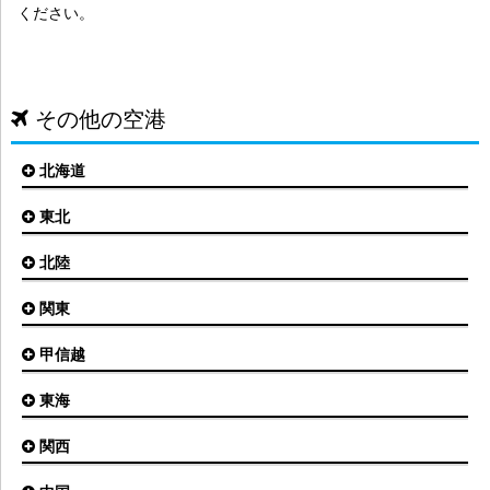
ください。
その他の空港
北海道
東北
札幌(新千歳)空港
函館空港
北陸
仙台空港
旭川空港
秋田空港
関東
小松空港
オホーツク紋別空港
青森空港
富山空港
女満別空港
甲信越
東京(羽田)空港
三沢空港
能登空港
釧路空港
東京(成田)空港
いわて花巻空港
東海
新潟空港
稚内空港
茨城空港
福島空港
信州まつもと空港
とかち帯広空港
関西
名古屋(中部)空港
八丈島空港
大館能代空港
根室中標津空港
名古屋(小牧)空港
庄内空港