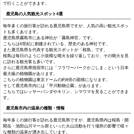
で行くことができます。
鹿児島の人気観光スポット4選
毎年多くの旅行客が訪れる鹿児島県ですが、人気の高い観光スポッ
トも多くあります。
鹿児島県霧島市にある神社が「霧島神宮」です。
こちらは6世紀に創建されている、歴史のある神社です。
また鹿児島県を代表する観光スポットが「桜島」です。
桜島は毎日のように小規模な噴火を繰り返しており、その噴火を見
に訪れる観光客も多いです。
さらに鹿児島県指宿市には「フラワーパークかごしま」という日本
最大級の植物園があります。
こちらの植物園は東京ドームの約8倍の面積になります。
そして鹿児島市内には「平川動物公園」があります。
こちらではレッサーパンダやキリン、シマウマを見ることができま
す。
鹿児島市内の温泉の種類・情報
毎年多くの旅行客が訪れる鹿児島県ですが、鹿児島県内は桜島・開
聞岳・池田山川マール群といった火山活動を行う場所の影響で様々
な種類の温泉が湧き出しています。