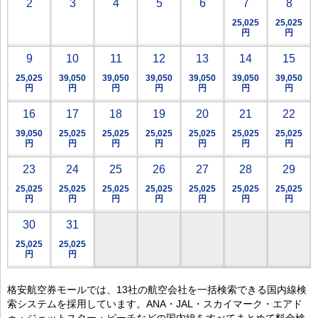
2
3
4
5
6
7
8
25,025
25,025
円
円
9
10
11
12
13
14
15
25,025
39,050
39,050
39,050
39,050
39,050
39,050
円
円
円
円
円
円
円
16
17
18
19
20
21
22
39,050
25,025
25,025
25,025
25,025
25,025
25,025
円
円
円
円
円
円
円
23
24
25
26
27
28
29
25,025
25,025
25,025
25,025
25,025
25,025
25,025
円
円
円
円
円
円
円
30
31
25,025
25,025
円
円
格安航空券モールでは、13社の航空会社を一括検索できる国内線検
索システムを採用しています。ANA・JAL・スカイマーク・エアド
ゥ・ジェットスター・ピーチなどの国内線をすべてまとめて料金検