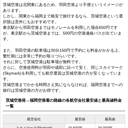
茨城空港は北関東にあるため、羽田空港より不便というイメージが
あります。
しかし、関東から福岡まで格安で旅行するなら、茨城空港という選
択肢は意外にもおすすめです。
東京駅から羽田空港まではモノレールを利用した場合650円です
が、東京駅から茨城空港までは、500円の空港連絡バスが出ていま
す。
また、羽田空港の駐車場は30分150円で予約にも料金がかかる上、
繁忙期には非常に予約が取りづらいです。
それに対して茨城空港は駐車場が無料です。
さらに、空港使用料が羽田や成田に比べて安く、同じスカイマーク
(Skymark)を利用しても航空運賃は茨城空港の方が安くなっていま
す。
茨城空港までかかる時間さえ気にならなければ、福岡空港までへの
旅行は茨城空港の方がお得です。
茨城空港発→福岡空港着の路線の各航空会社最安値と最高値料金
一覧
航空会社
最安値
最高値
スカイマーク(Skymark)
20,600円
30,000円