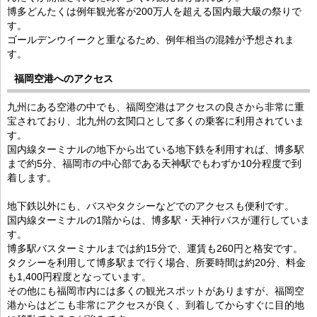
博多どんたくは例年観光客が200万人を超える国内最大級の祭りで
す。
ゴールデンウイークと重なるため、例年相当の混雑が予想されま
す。
福岡空港へのアクセス
九州にある空港の中でも、福岡空港はアクセスの良さから非常に重
宝されており、北九州の玄関口として多くの乗客に利用されていま
す。
国内線ターミナルの地下から出ている地下鉄を利用すれば、博多駅
まで約5分、福岡市の中心部である天神駅でもわずか10分程度で到
着します。
地下鉄以外にも、バスやタクシーなどでのアクセスも便利です。
国内線ターミナルの1階からは、博多駅・天神行バスが運行していま
す。
博多駅バスターミナルまでは約15分で、運賃も260円と格安です。
タクシーを利用して博多駅まで行く場合、所要時間は約20分、料金
も1,400円程度となっています。
その他にも福岡市内には多くの観光スポットがありますが、福岡空
港からはどこも非常にアクセスが良く、到着してからすぐに目的地