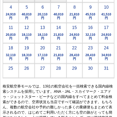
4
5
6
7
8
9
10
24,910
40,010
20,110
40,010
21,810
45,510
41,510
円
円
円
円
円
円
円
11
12
13
14
15
16
17
20,810
18,110
18,110
21,810
24,910
32,110
24,910
円
円
円
円
円
円
円
18
19
20
21
22
23
24
32,110
18,310
17,110
21,810
28,410
28,410
34,910
円
円
円
円
円
円
円
25
26
27
28
29
30
31
格安航空券モールでは、13社の航空会社を一括検索できる国内線検
索システムを採用しています。ANA・JAL・スカイマーク・エアド
ゥ・ジェットスター・ピーチなどの国内線をすべてまとめて料金検
索ができるので、空席状況も当店ですべて確認ができます。もちろ
ん、複数の航空会社や予約の難しかった多くの乗継便もまとめて表
示されるので、はじめてご利用いただく方にも空の旅がとっても簡