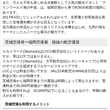
また、大人も子供も楽しめる水族館として人気の観光スポット「マ
リンワールド海の中道」は、福岡空港から車で約30分程度の場所に
あります。
2017年4月にリニューアルされたばかりで、玄界灘と対馬海流を再
現した玄海灘水槽が大きな目玉となっています。
迫力満点の水流がぶつかり合うリアルな水槽をはじめ、九州の海を
テーマとしたユニークな展示が魅力です。
茨城空港発〜福岡空港着 路線の航空運賃
スカイマーク(Skymark)はLCCの航空会社というイメージがありま
すが、実はLCCではありません。
スカイマーク(Skymark)は、大手航空会社(レガシーキャリア)と同等
のサービスを提供するフルサービスキャリアです。
LCCよりは料金が高いですが、JAL(日本航空)やANA(全日空)よりは
料金が安いのが特徴です。
茨城空港から福岡空港までの運賃は時期によって異なりますが、普
通料金で30,000円前後が一般的です。
割引を利用すれば、20,000円以下になることもあるので、早期の購
入がお得です。
茨城空港を利用するメリット