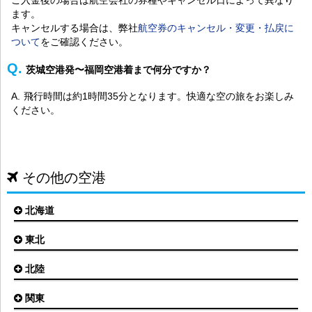
ます。
キャンセルする場合は、弊社
航空券のキャンセル・変更・払戻に
ついて
をご確認ください。
茨城空港発〜福岡空港着まで何分ですか？
飛行時間は約1時間35分となります。快適な空の旅をお楽しみ
ください。
その他の空港
北海道
東北
札幌(新千歳)空港
函館空港
北陸
仙台空港
旭川空港
秋田空港
関東
小松空港
オホーツク紋別空港
青森空港