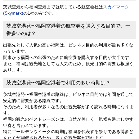
茨城空港から福岡空港まで就航している航空会社は
スカイマーク
(Skymark)
の1社のみです。
茨城空港発〜福岡空港着の航空券を購入する目的で、一
番多いのは？
出張先として人気の高い福岡は、ビジネス目的の利用が最も多くな
っています。
関東から福岡への出張のために航空券を購入する目的が大半です。
また、福岡は観光地としても人気のため、観光目的の需要も根強く
あります。
茨城空港発〜福岡空港着で利用の多い時期は？
茨城空港発〜福岡空港着の路線は、ビジネス目的では年間を通して
安定的に需要がある路線です。
そのため、利用者が多くなるのは観光客が多く訪れる時期になりま
す。
福岡の観光のベストシーズンは、自然が美しく、気候も過ごしやす
い春と言われています。
特にゴールデンウイークの時期は福岡を代表する祭りである博多ど
んたくが開催されるため、多くの観光客が訪れます。