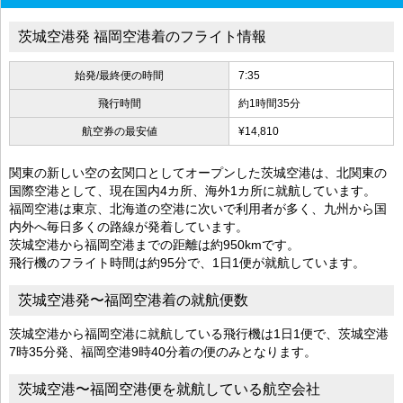
茨城空港発 福岡空港着のフライト情報
始発/最終便の時間
7:35
飛行時間
約1時間35分
航空券の最安値
¥14,810
関東の新しい空の玄関口としてオープンした茨城空港は、北関東の
国際空港として、現在国内4カ所、海外1カ所に就航しています。
福岡空港は東京、北海道の空港に次いで利用者が多く、九州から国
内外へ毎日多くの路線が発着しています。
茨城空港から福岡空港までの距離は約950kmです。
飛行機のフライト時間は約95分で、1日1便が就航しています。
茨城空港発〜福岡空港着の就航便数
茨城空港から福岡空港に就航している飛行機は1日1便で、茨城空港
7時35分発、福岡空港9時40分着の便のみとなります。
茨城空港〜福岡空港便を就航している航空会社