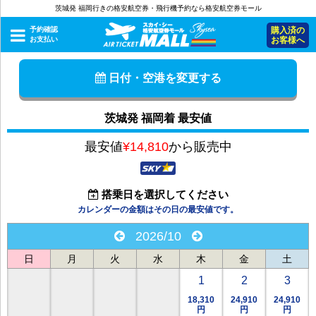
茨城発 福岡行きの格安航空券・飛行機予約なら格安航空券モール
予約確認
購入済の
お支払い
お客様へ
日付・空港を変更する
茨城発 福岡着 最安値
最安値
¥14,810
から販売中
搭乗日を選択してください
カレンダーの金額はその日の最安値です。
2026/10
日
月
火
水
木
金
土
1
2
3
18,310
24,910
24,910
円
円
円