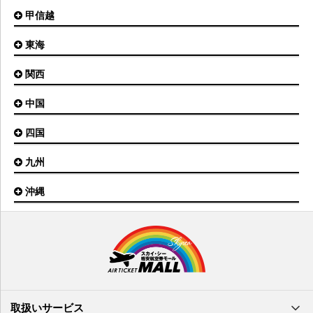
富山空港
女満別空港
甲信越
東京(羽田)空港
三沢空港
能登空港
釧路空港
東京(成田)空港
いわて花巻空港
東海
新潟空港
稚内空港
茨城空港
福島空港
信州まつもと空港
とかち帯広空港
関西
名古屋(中部)空港
八丈島空港
大館能代空港
根室中標津空港
名古屋(小牧)空港
庄内空港
中国
大阪(伊丹)空港
奥尻空港
静岡空港
山形空港
大阪(関西)空港
利尻空港
四国
広島空港
神戸空港
岡山空港
九州
松山空港
南紀白浜空港
山口宇部空港
高松空港
但馬空港
沖縄
福岡空港
出雲空港
徳島空港
鹿児島空港
米子空港
沖縄(那覇)空港
高知空港
熊本空港
岩国空港
石垣空港
長崎空港
鳥取空港
宮古空港
宮崎空港
隠岐空港
北大東空港
大分空港
萩・石見空港
南大東空港
取扱いサービス
北九州空港