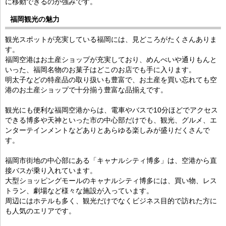
に移動できるのが強みです。
福岡観光の魅力
観光スポットが充実している福岡には、見どころがたくさんありま
す。
福岡空港はお土産ショップが充実しており、めんべいや通りもんと
いった、福岡名物のお菓子はどこのお店でも手に入ります。
明太子などの特産品の取り扱いも豊富で、お土産を買い忘れても空
港のお土産ショップで十分揃う豊富な品揃えです。
観光にも便利な福岡空港からは、電車やバスで10分ほどでアクセス
できる博多や天神といった市の中心部だけでも、観光、グルメ、エ
ンターテインメントなどありとあらゆる楽しみが盛りだくさんで
す。
福岡市街地の中心部にある「キャナルシティ博多」は、空港から直
接バスが乗り入れています。
大型ショッピングモールのキャナルシティ博多には、買い物、レス
トラン、劇場など様々な施設が入っています。
周辺にはホテルも多く、観光だけでなくビジネス目的で訪れた方に
も人気のエリアです。