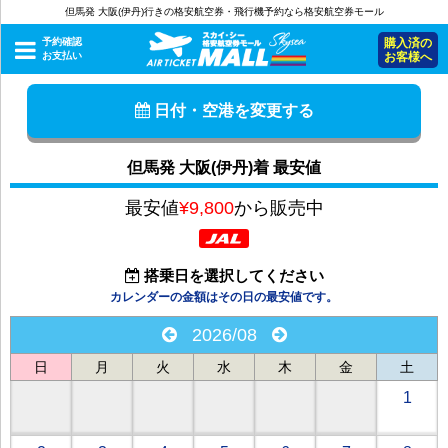
但馬発 大阪(伊丹)行きの格安航空券・飛行機予約なら格安航空券モール
予約確認
購入済の
お支払い
お客様へ
日付・空港を変更する
但馬発 大阪(伊丹)着 最安値
最安値
¥9,800
から販売中
搭乗日を選択してください
カレンダーの金額はその日の最安値です。
2026/08
日
月
火
水
木
金
土
1