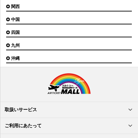
信州まつもと空港
とかち帯広空港
関西
名古屋(中部)空港
八丈島空港
大館能代空港
根室中標津空港
名古屋(小牧)空港
庄内空港
中国
大阪(伊丹)空港
奥尻空港
静岡空港
山形空港
大阪(関西)空港
利尻空港
四国
広島空港
神戸空港
岡山空港
九州
松山空港
南紀白浜空港
山口宇部空港
高松空港
但馬空港
沖縄
福岡空港
出雲空港
徳島空港
鹿児島空港
米子空港
沖縄(那覇)空港
高知空港
熊本空港
岩国空港
石垣空港
長崎空港
鳥取空港
宮古空港
宮崎空港
隠岐空港
北大東空港
大分空港
萩・石見空港
南大東空港
取扱いサービス
北九州空港
久米島空港
佐賀空港
多良間空港
ご利用にあたって
奄美大島空港
与那国空港