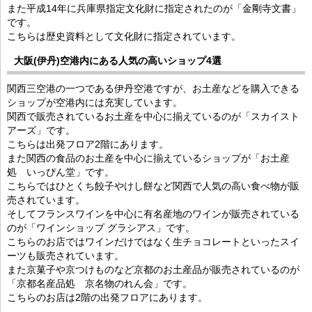
また平成14年に兵庫県指定文化財に指定されたのが「金剛寺文書」
です。
こちらは歴史資料として文化財に指定されています。
大阪(伊丹)空港内にある人気の高いショップ4選
関西三空港の一つである伊丹空港ですが、お土産などを購入できる
ショップが空港内には充実しています。
関西で販売されているお土産を中心に揃えているのが「スカイスト
アーズ」です。
こちらは出発フロア2階にあります。
また関西の食品のお土産を中心に揃えているショップが「お土産
処 いっぴん堂」です。
こちらではひとくち餃子やけし餅など関西で人気の高い食べ物が販
売されています。
そしてフランスワインを中心に有名産地のワインが販売されている
のが「ワインショップ グラシアス」です。
こちらのお店ではワインだけではなく生チョコレートといったスイ
ーツも販売されています。
また京菓子や京つけものなど京都のお土産品が販売されているのが
「京都名産品処 京名物のれん会」です。
こちらのお店は2階の出発フロアにあります。