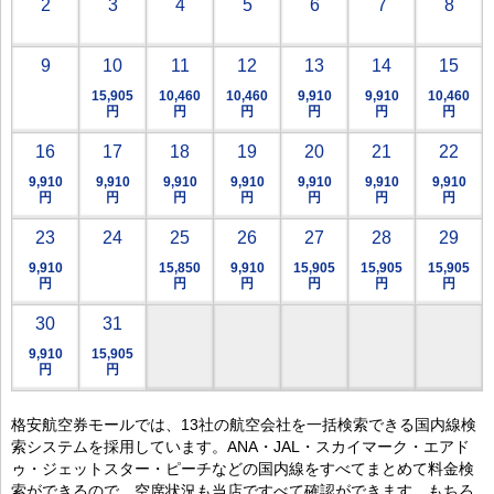
2
3
4
5
6
7
8
9
10
11
12
13
14
15
15,905
10,460
10,460
9,910
9,910
10,460
円
円
円
円
円
円
16
17
18
19
20
21
22
9,910
9,910
9,910
9,910
9,910
9,910
9,910
円
円
円
円
円
円
円
23
24
25
26
27
28
29
9,910
15,850
9,910
15,905
15,905
15,905
円
円
円
円
円
円
30
31
9,910
15,905
円
円
格安航空券モールでは、13社の航空会社を一括検索できる国内線検
索システムを採用しています。ANA・JAL・スカイマーク・エアド
ゥ・ジェットスター・ピーチなどの国内線をすべてまとめて料金検
索ができるので、空席状況も当店ですべて確認ができます。もちろ