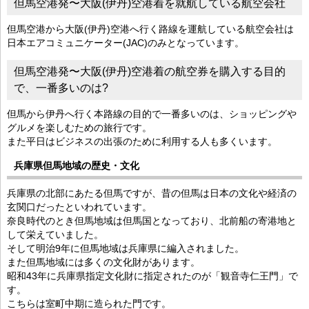
但馬空港発〜大阪(伊丹)空港着を就航している航空会社
但馬空港から大阪(伊丹)空港へ行く路線を運航している航空会社は
日本エアコミュニケーター(JAC)のみとなっています。
但馬空港発〜大阪(伊丹)空港着の航空券を購入する目的
で、一番多いのは?
但馬から伊丹へ行く本路線の目的で一番多いのは、ショッピングや
グルメを楽しむための旅行です。
また平日はビジネスの出張のために利用する人も多くいます。
兵庫県但馬地域の歴史・文化
兵庫県の北部にあたる但馬ですが、昔の但馬は日本の文化や経済の
玄関口だったといわれています。
奈良時代のとき但馬地域は但馬国となっており、北前船の寄港地と
して栄えていました。
そして明治9年に但馬地域は兵庫県に編入されました。
また但馬地域には多くの文化財があります。
昭和43年に兵庫県指定文化財に指定されたのが「観音寺仁王門」で
す。
こちらは室町中期に造られた門です。