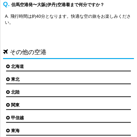
但馬空港発〜大阪(伊丹)空港着まで何分ですか？
飛行時間は約40分となります。快適な空の旅をお楽しみくださ
い。
その他の空港
北海道
東北
札幌(新千歳)空港
函館空港
北陸
仙台空港
旭川空港
秋田空港
関東
小松空港
オホーツク紋別空港
青森空港
富山空港
女満別空港
甲信越
東京(羽田)空港
三沢空港
能登空港
釧路空港
東京(成田)空港
いわて花巻空港
東海
新潟空港
稚内空港
茨城空港
福島空港