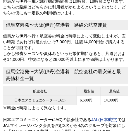
但馬から伊丹へ飛ぶ飛行機の時間帯は10時台、18時台になります。
こちらの路線はどちらかに利用者がかたよるということはなく、ど
ちらの便にも一定数の利用者はいます。
但馬空港発〜大阪(伊丹)空港着 路線の航空運賃
但馬から伊丹へ行く航空券の料金は時期によって変動しますが、安
い時期であれば片道おおよそ7,000円、往復14,000円台で購入する
ことが可能です。
しかし帰省シーズンや夏休みといった繁忙期になると、片道おおよ
そ14,000円、往復になると28,000円以上にまで値段は上がります。
但馬空港発〜大阪(伊丹)空港着 航空会社の最安値と最
高値料金一覧
航空会社
最安値
最高値
日本エアコミュニケーター(JAC)
6,600円
14,000円
※料金は時期によって異なります。
日本エアコミュニケーター(JAC)の親会社である
JAL(日本航空)
では
JALマイレージバンク会員を含む2名から4名のグループを対象にし