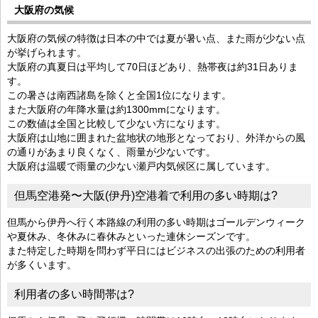
大阪府の気候
大阪府の気候の特徴は日本の中では夏が暑い点、また雨が少ない点
が挙げられます。
大阪府の真夏日は平均して70日ほどあり、熱帯夜は約31日ありま
す。
この暑さは南西諸島を除くと全国1位になります。
また大阪府の年降水量は約1300mmになります。
この数値は全国と比較して少ない方になります。
大阪府は山地に囲まれた盆地状の地形となっており、外洋からの風
の通りがあまり良くなく、雨量が少ないです。
大阪府は温暖で雨量の少ない瀬戸内気候区に属しています。
但馬空港発〜大阪(伊丹)空港着で利用の多い時期は?
但馬から伊丹へ行く本路線の利用の多い時期はゴールデンウィーク
や夏休み、冬休みに春休みといった連休シーズンです。
また特定した時期を問わず平日にはビジネスの出張のための利用者
が多くいます。
利用者の多い時間帯は?