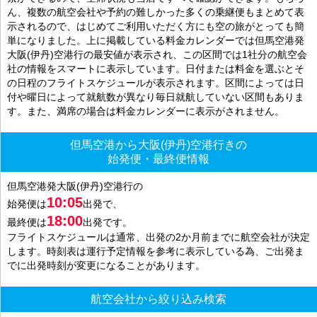
ん、複数の航空会社や予約の難しかった多くの乗継便もまとめて表
示されるので、はじめてご利用いただく方にも空の旅がとっても簡
単になりました。上に掲載している料金カレンダーでは但馬空港発
大阪(伊丹)空港行の最安値が表示され、この区間では1社分の航空会
社の情報をスマートに表示しています。日付または料金を選ぶとそ
の日程のフライトスケジュールが表示されます。区間によっては日
付や曜日によって就航数が異なり毎日就航していない区間もありま
す。また、満席の場合は料金カレンダーに表示がされません。
但馬空港から大阪(伊丹)空港行きの
始発便・最終便情報
但馬空港発大阪(伊丹)空港行の
10:05
始発便は
出発で、
18:00
最終便は
出発です。
フライトスケジュールは通常、出発の2か月前までに航空会社が決定
します。時刻表は運行予定情報を参考に表示している為、ご出発ま
でに出発時刻が変更になることがあります。
航空会社から絞り込み検索