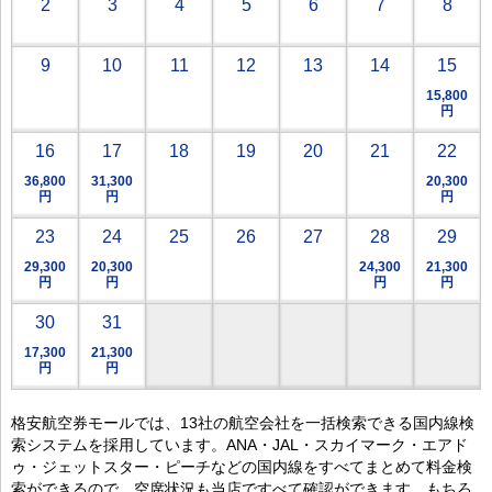
2
3
4
5
6
7
8
9
10
11
12
13
14
15
15,800
円
16
17
18
19
20
21
22
36,800
31,300
20,300
円
円
円
23
24
25
26
27
28
29
29,300
20,300
24,300
21,300
円
円
円
円
30
31
17,300
21,300
円
円
格安航空券モールでは、13社の航空会社を一括検索できる国内線検
索システムを採用しています。ANA・JAL・スカイマーク・エアド
ゥ・ジェットスター・ピーチなどの国内線をすべてまとめて料金検
索ができるので、空席状況も当店ですべて確認ができます。もちろ