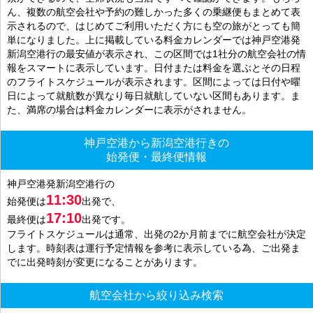
ん、複数の航空会社や予約の難しかった多くの乗継便もまとめて表
示されるので、はじめてご利用いただく方にも空の旅がとっても簡
単になりました。上に掲載している料金カレンダーでは神戸空港発
新潟空港行の最安値が表示され、この区間では1社分の航空会社の情
報をスマートに表示しています。日付または料金を選ぶとその日程
のフライトスケジュールが表示されます。区間によっては日付や曜
日によって就航数が異なり毎日就航していない区間もあります。ま
た、満席の場合は料金カレンダーに表示がされません。
神戸空港から新潟空港行きの
始発便・最終便情報
神戸空港発新潟空港行の
11:30
始発便は
出発で、
17:10
最終便は
出発です。
フライトスケジュールは通常、出発の2か月前までに航空会社が決定
します。時刻表は運行予定情報を参考に表示している為、ご出発ま
でに出発時刻が変更になることがあります。
航空会社から絞り込み検索