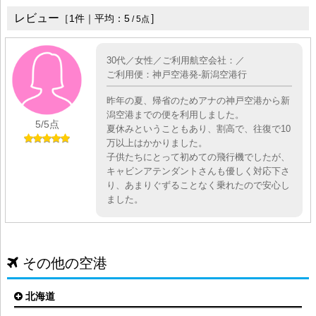
レビュー
］
［
1
件｜平均：
5
/
5
点
30代／女性／ご利用航空会社：／
ご利用便：神戸空港発-新潟空港行
昨年の夏、帰省のためアナの神戸空港から新
潟空港までの便を利用しました。
5
/5点
夏休みということもあり、割高で、往復で10
万以上はかかりました。
子供たちにとって初めての飛行機でしたが、
キャビンアテンダントさんも優しく対応下さ
り、あまりぐずることなく乗れたので安心し
ました。
その他の空港
北海道