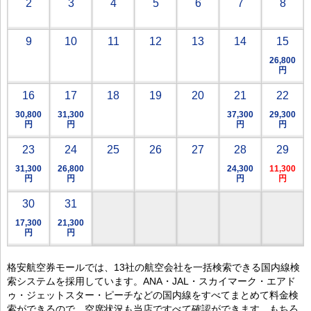
2
3
4
5
6
7
8
9
10
11
12
13
14
15
26,800
円
16
17
18
19
20
21
22
30,800
31,300
37,300
29,300
円
円
円
円
23
24
25
26
27
28
29
31,300
26,800
24,300
11,300
円
円
円
円
30
31
17,300
21,300
円
円
格安航空券モールでは、13社の航空会社を一括検索できる国内線検
索システムを採用しています。ANA・JAL・スカイマーク・エアド
ゥ・ジェットスター・ピーチなどの国内線をすべてまとめて料金検
索ができるので、空席状況も当店ですべて確認ができます。もちろ