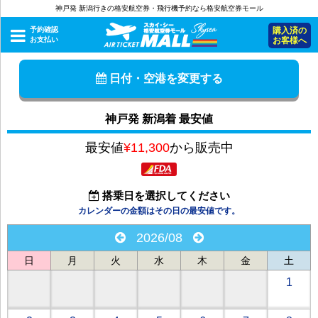
神戸発 新潟行きの格安航空券・飛行機予約なら格安航空券モール
予約確認
購入済の
お支払い
お客様へ
日付・空港を変更する
神戸発 新潟着 最安値
最安値
¥11,300
から販売中
搭乗日を選択してください
カレンダーの金額はその日の最安値です。
2026/08
日
月
火
水
木
金
土
1