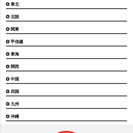
東北
札幌(新千歳)空港
函館空港
北陸
仙台空港
旭川空港
秋田空港
関東
小松空港
オホーツク紋別空港
青森空港
富山空港
女満別空港
甲信越
東京(羽田)空港
三沢空港
能登空港
釧路空港
東京(成田)空港
いわて花巻空港
東海
新潟空港
稚内空港
茨城空港
福島空港
信州まつもと空港
とかち帯広空港
関西
名古屋(中部)空港
八丈島空港
大館能代空港
根室中標津空港
名古屋(小牧)空港
庄内空港
中国
大阪(伊丹)空港
奥尻空港
静岡空港
山形空港
大阪(関西)空港
利尻空港
四国
広島空港
神戸空港
岡山空港
九州
松山空港
南紀白浜空港
山口宇部空港
高松空港
但馬空港
沖縄
福岡空港
出雲空港
徳島空港
鹿児島空港
米子空港
沖縄(那覇)空港
高知空港