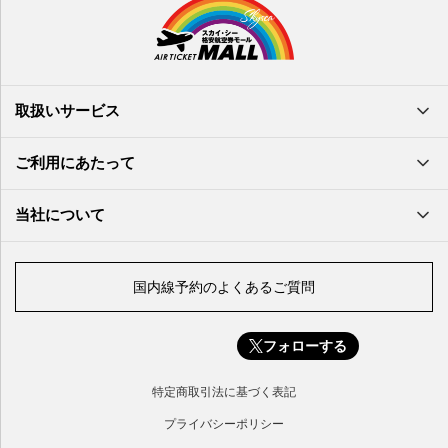
熊本空港
岩国空港
石垣空港
長崎空港
鳥取空港
宮古空港
宮崎空港
隠岐空港
北大東空港
大分空港
萩・石見空港
南大東空港
取扱いサービス
北九州空港
久米島空港
佐賀空港
多良間空港
ご利用にあたって
奄美大島空港
与那国空港
徳之島空港
当社について
沖永良部空港
喜界島空港
国内線予約のよくあるご質問
与論空港
屋久島空港
フォローする
種子島空港
対馬空港
特定商取引法に基づく表記
五島福江空港
プライバシーポリシー