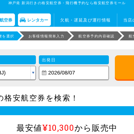
神戸発 新潟行きの格安航空券・飛行機予約なら格安航空券モール
航空券
レンタカー
欠航・遅延及び運行情報
当店
便を選択
お客様情報簡単入力
航空券予約内容確認
航
出発日
の格安航空券を検索！
最安値
¥10,300
から販売中