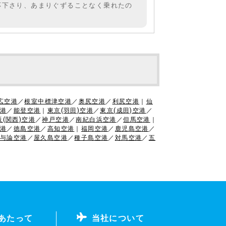
応下さり、あまりぐずることなく乗れたの
広空港
／
根室中標津空港
／
奥尻空港
／
利尻空港
｜
仙
港
／
能登空港
｜
東京(羽田)空港
／
東京(成田)空港
／
阪(関西)空港
／
神戸空港
／
南紀白浜空港
／
但馬空港
｜
港
／
徳島空港
／
高知空港
｜
福岡空港
／
鹿児島空港
／
与論空港
／
屋久島空港
／
種子島空港
／
対馬空港
／
五
あたって
当社について