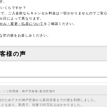
す。
はいくらですか？
券で、ご入金前ならキャンセル料金は一切かかりませんのでご安
ル日によって異なります。
セル・変更・払戻について
をご確認ください。
？
適な空の旅をお楽しみください。
客様の声
：／ご利用便：神戸空港発-新潟空港行
省のためアナの神戸空港から新潟空港までの便を利用しました。
こともあり、割高で、往復で10万以上はかかりました。