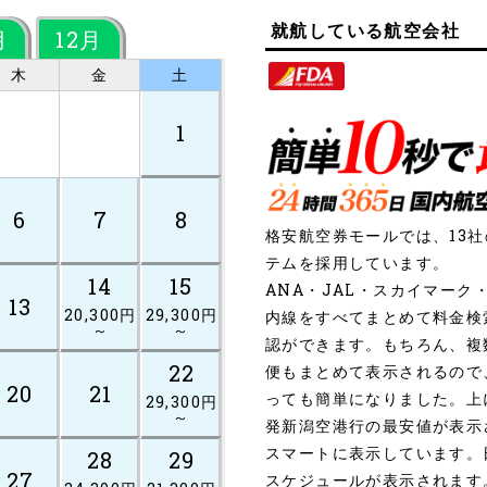
就航している航空会社
月
12月
木
金
土
1
6
7
8
格安航空券モールでは、13
テムを採用しています。
14
15
ANA・JAL・スカイマー
13
20,300円
29,300円
内線をすべてまとめて料金検
～
～
認ができます。もちろん、複
22
便もまとめて表示されるので
20
21
っても簡単になりました。上
29,300円
～
発新潟空港行の最安値が表示
スマートに表示しています。
28
29
27
スケジュールが表示されます