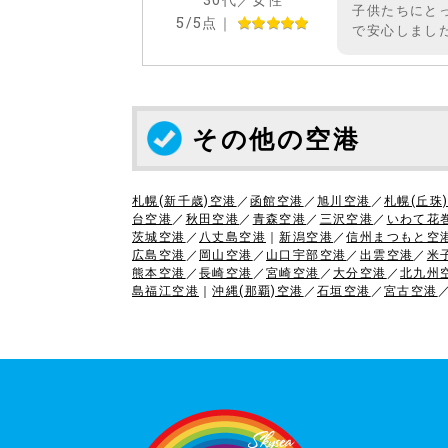
子供たちにと
5
/5点｜
で安心しまし
その他の空港
札幌(新千歳)空港
／
函館空港
／
旭川空港
／
札幌(丘珠
台空港
／
秋田空港
／
青森空港
／
三沢空港
／
いわて花
茨城空港
／
八丈島空港
｜
新潟空港
／
信州まつもと空
広島空港
／
岡山空港
／
山口宇部空港
／
出雲空港
／
米
熊本空港
／
長崎空港
／
宮崎空港
／
大分空港
／
北九州
島福江空港
｜
沖縄(那覇)空港
／
石垣空港
／
宮古空港