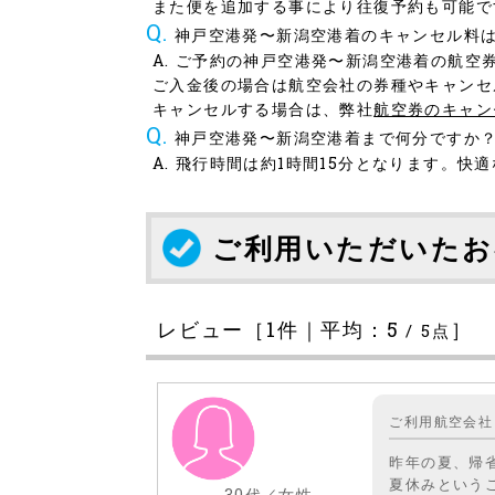
また便を追加する事により往復予約も可能で
神戸空港発〜新潟空港着のキャンセル料
ご予約の神戸空港発〜新潟空港着の航空
ご入金後の場合は航空会社の券種やキャンセ
キャンセルする場合は、弊社
航空券のキャン
神戸空港発〜新潟空港着まで何分ですか
飛行時間は約1時間15分となります。快
ご利用いただいたお
レビュー［
1
件｜平均：
5
］
/
5
点
ご利用航空会社
昨年の夏、帰
夏休みという
30代／女性