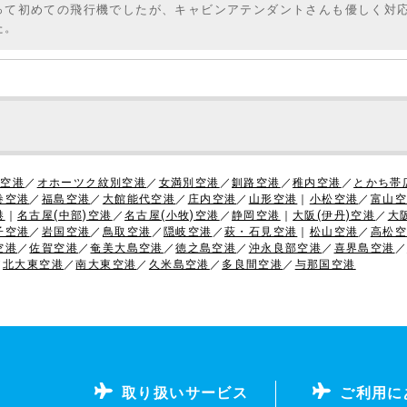
って初めての飛行機でしたが、キャビンアテンダントさんも優しく対
た。
)空港
／
オホーツク紋別空港
／
女満別空港
／
釧路空港
／
稚内空港
／
とかち帯
巻空港
／
福島空港
／
大館能代空港
／
庄内空港
／
山形空港
｜
小松空港
／
富山空
港
｜
名古屋(中部)空港
／
名古屋(小牧)空港
／
静岡空港
｜
大阪(伊丹)空港
／
大
子空港
／
岩国空港
／
鳥取空港
／
隠岐空港
／
萩・石見空港
｜
松山空港
／
高松空
空港
／
佐賀空港
／
奄美大島空港
／
徳之島空港
／
沖永良部空港
／
喜界島空港
／
／
北大東空港
／
南大東空港
／
久米島空港
／
多良間空港
／
与那国空港
取り扱いサービス
ご利用に