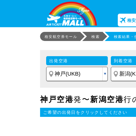
格安
格安航空券モール
検索
検索結果・
出発空港
到着空港
神戸空港
発〜
新潟空港
行
ご希望の出発日をクリックしてください