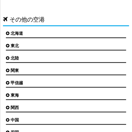
その他の空港
北海道
東北
札幌(新千歳)空港
函館空港
北陸
仙台空港
旭川空港
秋田空港
関東
小松空港
オホーツク紋別空港
青森空港
富山空港
女満別空港
甲信越
東京(羽田)空港
三沢空港
能登空港
釧路空港
東京(成田)空港
いわて花巻空港
東海
新潟空港
稚内空港
茨城空港
福島空港
信州まつもと空港
とかち帯広空港
関西
名古屋(中部)空港
八丈島空港
大館能代空港
根室中標津空港
名古屋(小牧)空港
庄内空港
中国
大阪(伊丹)空港
奥尻空港
静岡空港
山形空港
大阪(関西)空港
利尻空港