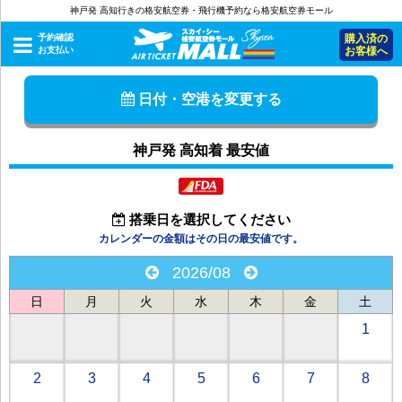
神戸発 高知行きの格安航空券・飛行機予約なら格安航空券モール
予約確認
購入済の
お支払い
お客様へ
日付・空港を変更する
神戸発 高知着 最安値
搭乗日を選択してください
カレンダーの金額はその日の最安値です。
2026/08
日
月
火
水
木
金
土
1
2
3
4
5
6
7
8