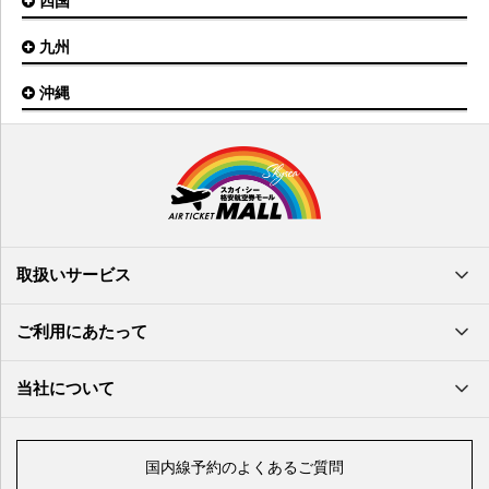
四国
広島空港
神戸空港
岡山空港
九州
松山空港
南紀白浜空港
山口宇部空港
高松空港
但馬空港
沖縄
福岡空港
出雲空港
徳島空港
鹿児島空港
米子空港
沖縄(那覇)空港
高知空港
熊本空港
岩国空港
石垣空港
長崎空港
鳥取空港
宮古空港
宮崎空港
隠岐空港
北大東空港
大分空港
萩・石見空港
南大東空港
取扱いサービス
北九州空港
久米島空港
佐賀空港
多良間空港
ご利用にあたって
奄美大島空港
与那国空港
徳之島空港
当社について
沖永良部空港
喜界島空港
国内線予約のよくあるご質問
与論空港