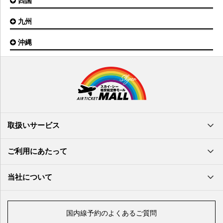
四国
広島空港
神戸空港
岡山空港
九州
松山空港
南紀白浜空港
山口宇部空港
高松空港
但馬空港
沖縄
福岡空港
出雲空港
徳島空港
鹿児島空港
米子空港
沖縄(那覇)空港
高知空港
熊本空港
岩国空港
石垣空港
長崎空港
鳥取空港
宮古空港
宮崎空港
隠岐空港
北大東空港
大分空港
萩・石見空港
南大東空港
取扱いサービス
北九州空港
久米島空港
佐賀空港
多良間空港
ご利用にあたって
奄美大島空港
与那国空港
徳之島空港
当社について
沖永良部空港
喜界島空港
国内線予約のよくあるご質問
与論空港