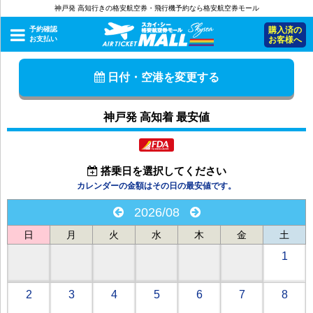
神戸発 高知行きの格安航空券・飛行機予約なら格安航空券モール
予約確認
購入済の
お支払い
お客様へ
日付・空港を変更する
神戸発 高知着 最安値
搭乗日を選択してください
カレンダーの金額はその日の最安値です。
2026/08
日
月
火
水
木
金
土
1
2
3
4
5
6
7
8