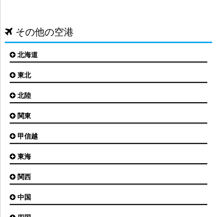
その他の空港
北海道
東北
札幌(新千歳)空港
函館空港
北陸
仙台空港
旭川空港
秋田空港
関東
小松空港
オホーツク紋別空港
青森空港
富山空港
女満別空港
甲信越
東京(羽田)空港
三沢空港
能登空港
釧路空港
東京(成田)空港
いわて花巻空港
東海
新潟空港
稚内空港
茨城空港
福島空港
信州まつもと空港
とかち帯広空港
関西
名古屋(中部)空港
八丈島空港
大館能代空港
根室中標津空港
名古屋(小牧)空港
庄内空港
中国
大阪(伊丹)空港
奥尻空港
静岡空港
山形空港
大阪(関西)空港
利尻空港