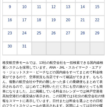
9
10
11
12
13
14
15
16
17
18
19
20
21
22
23
24
25
26
27
28
29
30
31
格安航空券モールでは、13社の航空会社を一括検索できる国内線検
索システムを採用しています。ANA・JAL・スカイマーク・エアド
ゥ・ジェットスター・ピーチなどの国内線をすべてまとめて料金検
索ができるので、空席状況も当店ですべて確認ができます。もちろ
ん、複数の航空会社や予約の難しかった多くの乗継便もまとめて表
示されるので、はじめてご利用いただく方にも空の旅がとっても簡
単になりました。上に掲載している料金カレンダーでは神戸空港発
高知空港行の最安値が表示され、この区間では1社分の航空会社の情
報をスマートに表示しています。日付または料金を選ぶとその日程
のフライトスケジュールが表示されます。区間によっては日付や曜